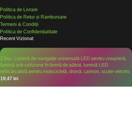
Politica de Livrare
Politica de Retur și Rambursare
Termeni & Condiții
Politica de Confidențialitate
Recent Vizionat
2 buc. Lumină de navigație universală LED pentru croazieră,
lumină anti-coliziune în formă de pătrat, lumină LED
reîncărcabilă pentru motocicletă, dronă, camion, scuter electric
19,47
lei
Mânere de frână colorate la modă | Ușoare, antiderapante,
rezistente la șocuri, potrivite pentru BMX și trotinete,
disponibile în 2 culori
8,37
lei
–
9,50
lei
Drepturi rezervate
Trendy Place
2025
Creat de Beaphoenix
WebDesign Ltd
.