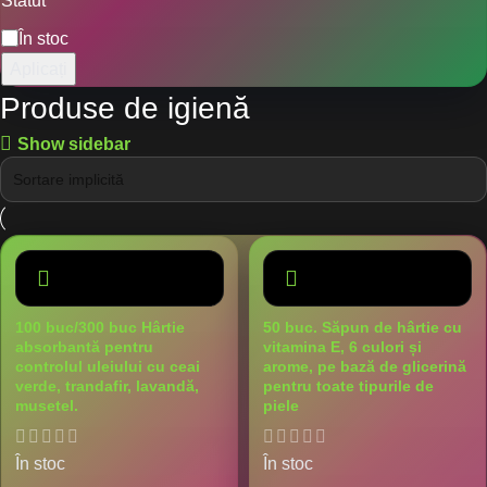
Statut
În stoc
Aplicați
Produse de igienă
Show sidebar
100 buc/300 buc Hârtie
50 buc. Săpun de hârtie cu
absorbantă pentru
vitamina E, 6 culori și
controlul uleiului cu ceai
arome, pe bază de glicerină
verde, trandafir, lavandă,
pentru toate tipurile de
musetel.
piele
În stoc
În stoc