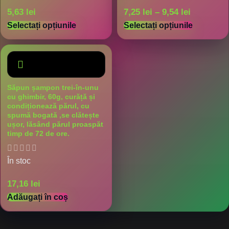
5,63
lei
7,25
lei
–
9,54
lei
Selectați opțiunile
Selectați opțiunile
Săpun șampon trei-în-unu
cu ghimbir, 60g, curăță și
condiționează părul, cu
spumă bogată ,se clătește
ușor, lăsând părul proaspăt
timp de 72 de ore.
În stoc
17,16
lei
Adăugați în coș