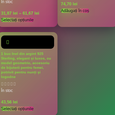
În stoc
74,70
lei
Adăugați în coș
31,87
lei
–
61,67
lei
Selectați opțiunile
1 buc Inel din argint 925
Sterling, elegant și luxos, cu
model geometric, accesoriu
de bijuterii pentru femei,
potrivit pentru nunți și
logodne
În stoc
43,56
lei
Selectați opțiunile