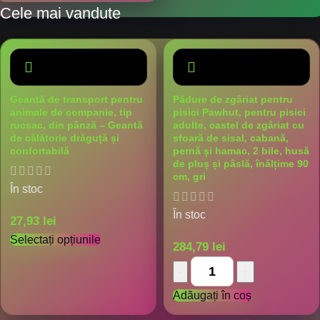
Cele mai vandute
Geantă de transport pentru
Pădure de zgâriat pentru
animale de companie, tip
pisici Pawhut, pentru pisici
rucsac, din pânză – Geantă
adulte, castel de zgâriat cu
de călătorie drăguță și
sfoară de sisal, cabană,
confortabilă
pernă și hamac, 2 bile, husă
de pluș și pâslă, înălțime 90
cm, gri
În stoc
În stoc
27,93
lei
Selectați opțiunile
284,79
lei
Adăugați în coș