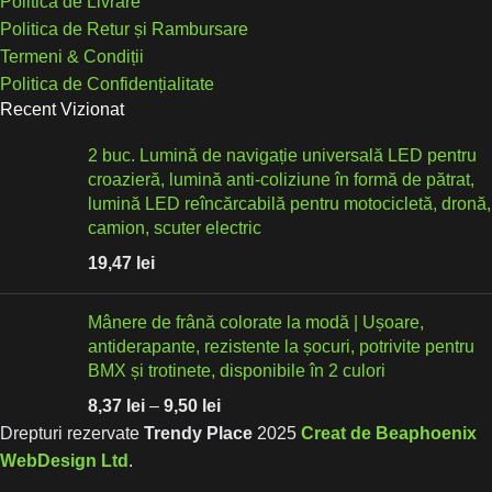
Politica de Livrare
Politica de Retur și Rambursare
Termeni & Condiții
Politica de Confidențialitate
Recent Vizionat
2 buc. Lumină de navigație universală LED pentru
croazieră, lumină anti-coliziune în formă de pătrat,
lumină LED reîncărcabilă pentru motocicletă, dronă,
camion, scuter electric
19,47
lei
Mânere de frână colorate la modă | Ușoare,
antiderapante, rezistente la șocuri, potrivite pentru
BMX și trotinete, disponibile în 2 culori
8,37
lei
–
9,50
lei
Drepturi rezervate
Trendy Place
2025
Creat de Beaphoenix
WebDesign Ltd
.