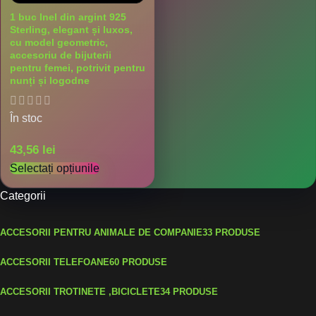
1 buc Inel din argint 925
Sterling, elegant și luxos,
cu model geometric,
accesoriu de bijuterii
pentru femei, potrivit pentru
nunți și logodne
În stoc
43,56
lei
Selectați opțiunile
Categorii
ACCESORII PENTRU ANIMALE DE COMPANIE
33 PRODUSE
ACCESORII TELEFOANE
60 PRODUSE
ACCESORII TROTINETE ,BICICLETE
34 PRODUSE