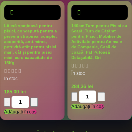
Litieră spațioasă pentru
140cm Turn pentru Pisici cu
pisici, concepută pentru a
Scară, Turn de Cățărat
preveni stropirea, complet
pentru Pisici, Mobilier de
acoperită, anti-miros,
Activitate pentru Animale
potrivită atât pentru pisici
de Companie, Casă de
mari, cât și pentru pisici
Joacă, Pat Pufoasă
mici, cu o capacitate de
Detașabilă, Gri
15Kg
În stoc
În stoc
284,36
lei
185,00
lei
Adăugați în coș
Adăugați în coș