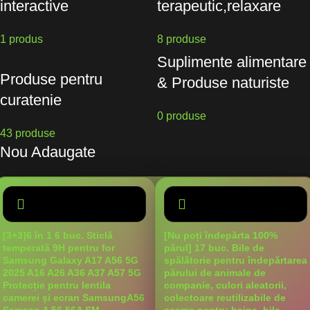
interactive
terapeutic,relaxare
1 produs
8 produse
Suplimente alimentare
Produse pentru
& Produse naturiste
curatenie
0 produse
43 produse
Nou Adaugate
[3+3]6 în 1 6 buc. Sticlă
[Nu poți îndepărta 100%
temperată 9H pentru for
părul] 17 buc. Bile de
Samsung Galaxy A17 A56 5G
spălătorie pentru îndepărtarea
2025 A16 A26 A36 A37 A57 5G
părului de animale de
Protecție pentru lentila
companie, culori aleatorii,
camerei și ecran SamsungA56
colectoare reutilizabile de