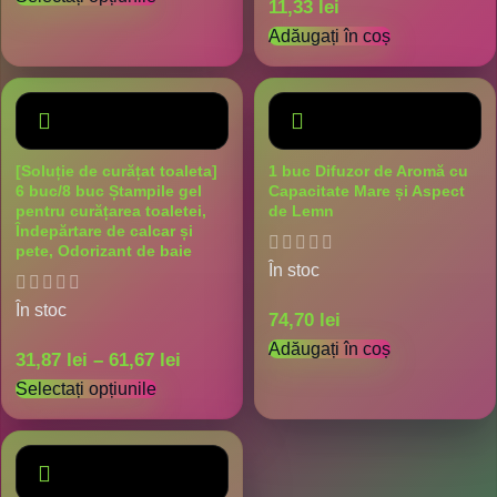
11,33
lei
Adăugați în coș
[Soluție de curățat toaleta]
1 buc Difuzor de Aromă cu
6 buc/8 buc Ștampile gel
Capacitate Mare și Aspect
pentru curățarea toaletei,
de Lemn
Îndepărtare de calcar și
pete, Odorizant de baie
În stoc
În stoc
74,70
lei
Adăugați în coș
31,87
lei
–
61,67
lei
Selectați opțiunile