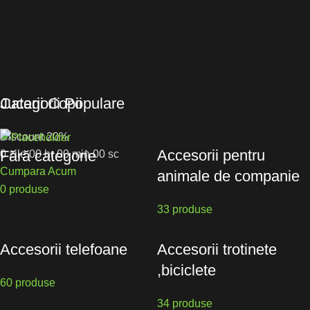
Jucarii Copii
Categorii Populare
Discount 20%
Accesorii pentru
Fără categorie
0
zile
00
hr
00
min
00
sc
Cumpara Acum
animale de companie
0 produse
33 produse
Accesorii telefoane
Accesorii trotinete
,biciclete
60 produse
34 produse