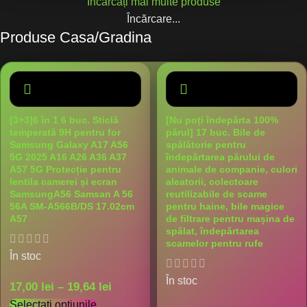
Încărcați mai multe produse
Încărcare...
Produse Casa/Gradina
[3+3]6 în 1 6 buc. Sticlă
[Nu poți îndepărta 100%
temperată 9H pentru for
părul] 17 buc. Bile de
Samsung Galaxy A17 A56
spălătorie pentru
5G 2025 A16 A26 A36 A37
îndepărtarea părului de
A57 5G Protecție pentru
animale de companie, culori
lentila camerei și ecran
aleatorii, colectoare
SamsungA56 Samsan A 56
reutilizabile de scame
56A SM-A566B/DS 17.02cm
pentru haine, bile magice
A57
de filtrare pentru mașina de
spălat, îndepărtarea
scamelor pentru rufe
În stoc
În stoc
17,00
lei
–
19,64
lei
Selectați opțiunile