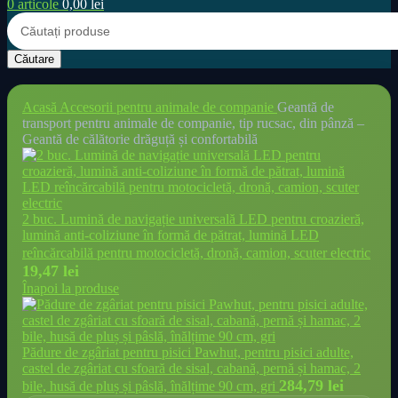
0
articole
0,00
lei
Căutare
Acasă
Accesorii pentru animale de companie
Geantă de
transport pentru animale de companie, tip rucsac, din pânză –
Geantă de călătorie drăguță și confortabilă
2 buc. Lumină de navigație universală LED pentru croazieră,
lumină anti-coliziune în formă de pătrat, lumină LED
reîncărcabilă pentru motocicletă, dronă, camion, scuter electric
19,47
lei
Înapoi la produse
Pădure de zgâriat pentru pisici Pawhut, pentru pisici adulte,
castel de zgâriat cu sfoară de sisal, cabană, pernă și hamac, 2
284,79
lei
bile, husă de pluș și pâslă, înălțime 90 cm, gri