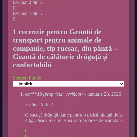
Evaluat
2
din 5
0
Evaluat
1
din 5
0
1 recenzie pentru
Geantă de
transport pentru animale de
companie, tip rucsac, din pânză –
Geantă de călătorie drăguță și
confortabilă
Ștergeți filtrele
ca***10
(proprietar verificat)
–
ianuarie 23, 2026
Evaluat
5
din 5
O sacoșă drăguță dar e pentru o pisică micuță de 2-
4 kg. Pisica mea nu vrea sa o probeze deocamdată.
0
0