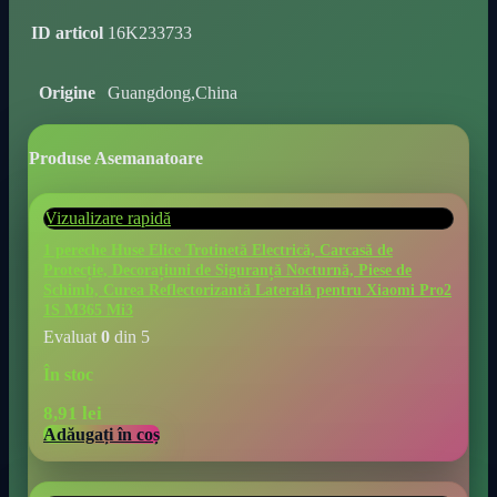
ID articol
16K233733
Origine
Guangdong,China
Produse Asemanatoare
Vizualizare rapidă
1 pereche Huse Elice Trotinetă Electrică, Carcasă de
Protecție, Decorațiuni de Siguranță Nocturnă, Piese de
Schimb, Curea Reflectorizantă Laterală pentru Xiaomi Pro2
1S M365 Mi3
Evaluat
0
din 5
În stoc
8,91
lei
Adăugați în coș