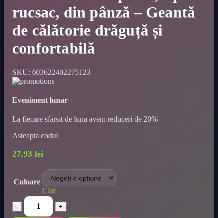
rucsac, din pânză – Geantă
de călătorie drăguță și
confortabilă
SKU:
603622402275123
Eveniment lunar
La fiecare sfarsit de luna avem reduceri de 20%
Asteapta codul
27,93
lei
Culoare
Clar
Geantă
de
transport