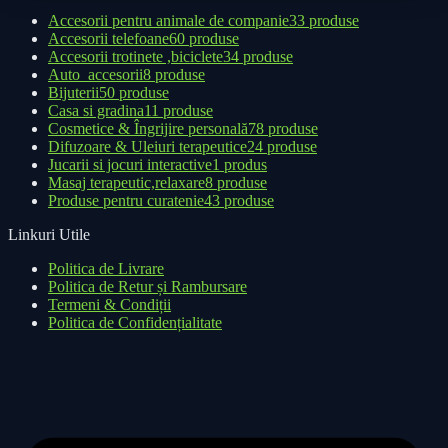
Accesorii pentru animale de companie
33 produse
Accesorii telefoane
60 produse
Accesorii trotinete ,biciclete
34 produse
Auto_accesorii
8 produse
Bijuterii
50 produse
Casa si gradina
11 produse
Cosmetice & Îngrijire personală
78 produse
Difuzoare & Uleiuri terapeutice
24 produse
Jucarii si jocuri interactive
1 produs
Masaj terapeutic,relaxare
8 produse
Produse pentru curatenie
43 produse
Linkuri Utile
Politica de Livrare
Politica de Retur și Rambursare
Termeni & Condiții
Politica de Confidențialitate