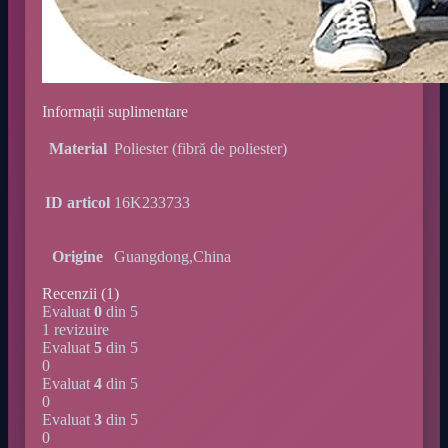
Informații suplimentare
Material
Poliester (fibră de poliester)
ID articol
16K233733
Origine
Guangdong,China
Recenzii (1)
Evaluat
0
din 5
1 revizuire
Evaluat
5
din 5
0
Evaluat
4
din 5
0
Evaluat
3
din 5
0