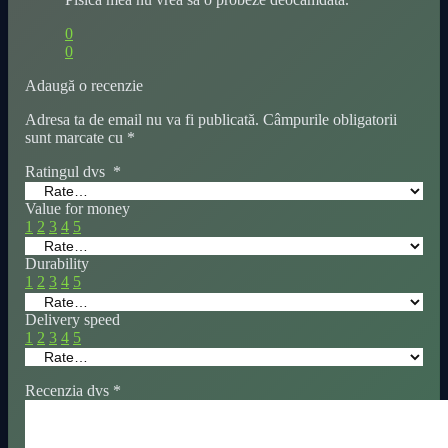
0
0
Adaugă o recenzie
Adresa ta de email nu va fi publicată.
Câmpurile obligatorii
sunt marcate cu
*
Ratingul dvs
*
Value for money
1
2
3
4
5
Durability
1
2
3
4
5
Delivery speed
1
2
3
4
5
Recenzia dvs
*