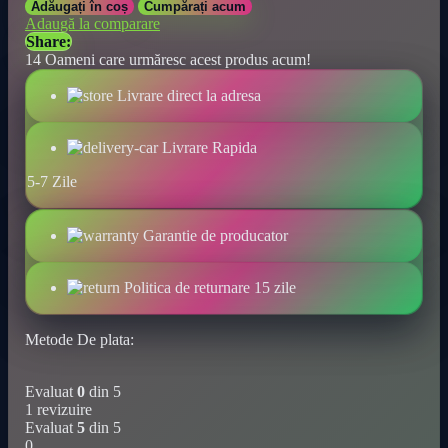
Adăugați în coș
Cumpărați acum
pentru
Adaugă la comparare
animale
Share:
de
14
Oameni care urmăresc acest produs acum!
companie,
tip
Livrare direct la adresa
rucsac,
din
pânză
Livrare Rapida
–
Geantă
5-7 Zile
de
călătorie
drăguță
Garantie de producator
și
confortabilă
cantitate
Politica de returnare 15 zile
Metode De plata:
Evaluat
0
din 5
1 revizuire
Evaluat
5
din 5
0