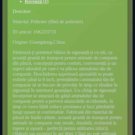
Recenzii (1)
Descriere
Material: Poliester (fibră de poliester)
ID articol: 16K233733
Origine: Guangdong,China
Păstrează-ți prietenul blănos în siguranță și cu stil, cu
această geantă de transport pentru animale de companie
din pânză, concepută pentru confort, conveniență și un
aspect adorabil pe care-i va plăcea animalului tău de
companie. Deschiderea superioară ajustabilă se poate
extinde până la 8 inch, permițându-i animalului tău de
companie să se bucure de privelițe în timp ce rămâne în
siguranță în interiorul geantășei. Un cârlig de siguranță
încorporat se atașează de gâtul animalului tău de
companie pentru a preveni alunecările accidentale, în
timp ce curea lățită reduce presiunea și face plimbările
lungi ușoare și confortabile. Fabricată din material de
pânză de înaltă calitate, această geantă de transport pentru
animale de companie este moale, durabilă, rezistentă la
rupere și ușoară – perfectă pentru utilizarea zilnică,
călătorii sau aventuri în aer liber. Când nu este utilizată,