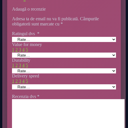
Adaugă o recenzie
Adresa ta de email nu va fi publicată.
Câmpurile
obligatorii sunt marcate cu
*
Ratingul dvs
*
Value for money
1
2
3
4
5
Durability
1
2
3
4
5
Delivery speed
1
2
3
4
5
Recenzia dvs
*