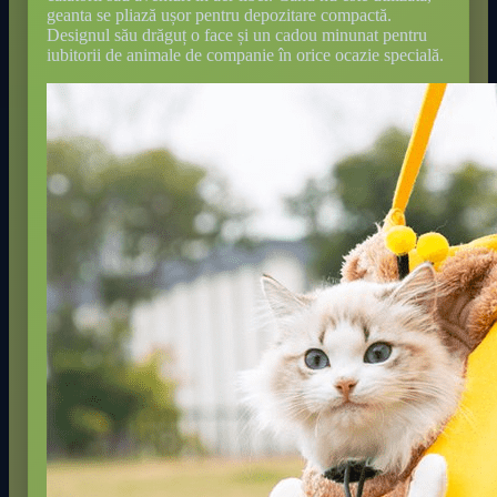
geanta se pliază ușor pentru depozitare compactă.
Designul său drăguț o face și un cadou minunat pentru
iubitorii de animale de companie în orice ocazie specială.