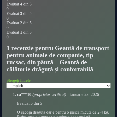
Evaluat
4
din 5
0
Evaluat
3
din 5
0
Evaluat
2
din 5
0
Evaluat
1
din 5
0
1 recenzie pentru
Geantă de transport
pentru animale de companie, tip
rucsac, din pânză – Geantă de
călătorie drăguță și confortabilă
Ștergeți filtrele
ca***10
(proprietar verificat)
–
ianuarie 23, 2026
Evaluat
5
din 5
O sacoșă drăguță dar e pentru o pisică micuță de 2-4 kg.
Pisica mea nu vrea sa o probeze deocamdată.