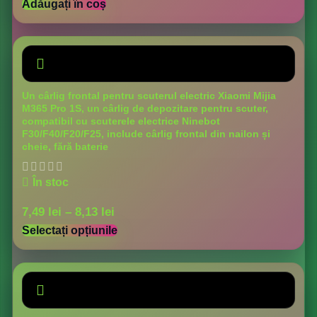
Adăugați în coș
Un cârlig frontal pentru scuterul electric Xiaomi Mijia
M365 Pro 1S, un cârlig de depozitare pentru scuter,
compatibil cu scuterele electrice Ninebot
F30/F40/F20/F25, include cârlig frontal din nailon și
cheie, fără baterie
În stoc
7,49
lei
–
8,13
lei
Selectați opțiunile