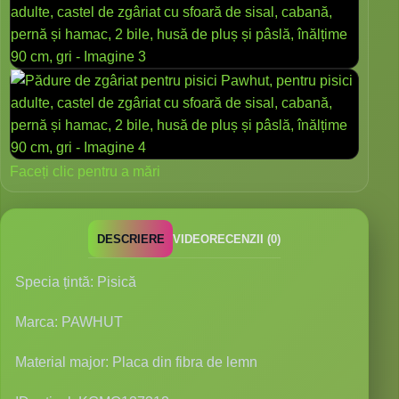
Faceți clic pentru a mări
DESCRIERE
VIDEO
RECENZII (0)
Specia țintă: Pisică
Marca: PAWHUT
Material major: Placa din fibra de lemn