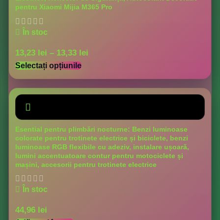
pentru Xiaomi Mijia M365 Pro
În stoc
13,23
lei
–
13,33
lei
Selectați opțiunile
Esential pentru plimbări nocturne: Benzi luminoase
colorate pentru trotinete electrice și biciclete, benzi
luminoase RGB flexibile cu adeziv, instalare ușoară,
lumini accentuatoare contur pentru motociclete și
mașini, accesorii pentru trotinete electrice
În stoc
44,96
lei