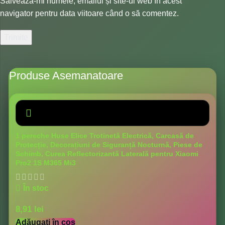
Salvează-mi numele, emailul și site-ul web în acest
navigator pentru data viitoare când o să comentez.
Produse Asemanatoare
1 pereche Huse Elice Trotinetă Electrică, Carcasă de
Protecție, Decorațiuni de Siguranță Nocturnă, Piese de
Schimb, Curea Reflectorizantă Laterală pentru Xiaomi
Pro2 1S M365 Mi3
În stoc
8,91
lei
Adăugați în coș