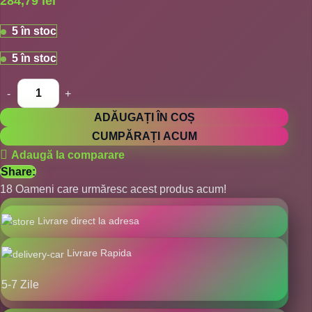
284,79
lei
5 în stoc
5 în stoc
ADĂUGAȚI ÎN COȘ
CUMPĂRAȚI ACUM
Adaugă la comparare
Share:
18
Oameni care urmăresc acest produs acum!
Livrare direct la adresa
Livrare Rapida
5-7 Zile