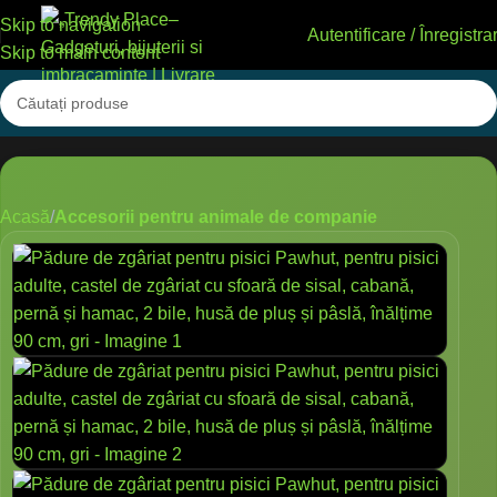
Skip to navigation
Autentificare / Înregistra
Skip to main content
Acasă
Accesorii pentru animale de companie