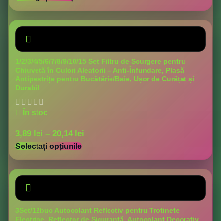
1/2/3/4/5/6/7/8/9/10/15 Set Filtru de Scurgere pentru
Chiuvetă în Culori Aleatorii – Anti-Înfundare, Plasă
Antipestrițe pentru Bucătărie/Baie, Ușor de Curățat și
Durabil
În stoc
3,89
lei
–
20,14
lei
Selectați opțiunile
3Set/12buc Autocolant Reflectiv pentru Trotinete
Electrice, Reflector de Siguranță, Autocolant Decorativ