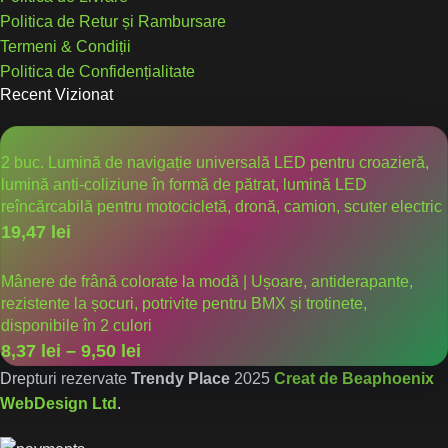
Politica de Retur și Rambursare
Termeni & Condiții
Politica de Confidențialitate
Recent Vizionat
2 buc. Lumină de navigație universală LED pentru croazieră,
lumină anti-coliziune în formă de pătrat, lumină LED
reîncărcabilă pentru motocicletă, dronă, camion, scuter electric
19,47
lei
Mânere de frână colorate la modă | Ușoare, antiderapante,
rezistente la șocuri, potrivite pentru BMX și trotinete,
disponibile în 2 culori
8,37
lei
–
9,50
lei
Drepturi rezervate
Trendy Place
2025
Creat de Beaphoenix
WebDesign Ltd
.