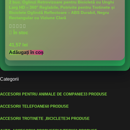
2 buc. Oglinzi Retrovizoare pentru Bicicletă cu Unghi
Larg HD – 360° Reglabile, Potrivite pentru Trotinete și
Biciclete Oglindă Reflectoare – ABS Durabil, Negru
Rectangular cu Viziune Clară
În stoc
41,57
lei
Adăugați în coș
Categorii
ACCESORII PENTRU ANIMALE DE COMPANIE
33 PRODUSE
ACCESORII TELEFOANE
60 PRODUSE
ACCESORII TROTINETE ,BICICLETE
34 PRODUSE