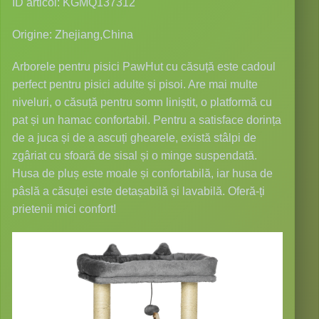
ID articol: KGMQ137312
Origine: Zhejiang,China
Arborele pentru pisici PawHut cu căsuță este cadoul
perfect pentru pisici adulte și pisoi. Are mai multe
niveluri, o căsuță pentru somn liniștit, o platformă cu
pat și un hamac confortabil. Pentru a satisface dorința
de a juca și de a ascuți ghearele, există stâlpi de
zgâriat cu sfoară de sisal și o minge suspendată.
Husa de pluș este moale și confortabilă, iar husa de
pâslă a căsuței este detașabilă și lavabilă. Oferă-ți
prietenii mici confort!