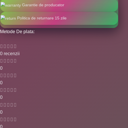
Garantie de producator
Politica de returnare 15 zile
Metode De plata:
0 recenzii
0
0
0
0
0