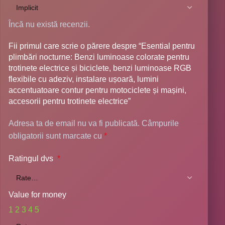
Încă nu există recenzii.
Fii primul care scrie o părere despre “Esential pentru
plimbări nocturne: Benzi luminoase colorate pentru
trotinete electrice și biciclete, benzi luminoase RGB
flexibile cu adeziv, instalare ușoară, lumini
accentuatoare contur pentru motociclete și mașini,
accesorii pentru trotinete electrice”
Adresa ta de email nu va fi publicată.
Câmpurile
obligatorii sunt marcate cu
*
Ratingul dvs
*
Value for money
1
2
3
4
5