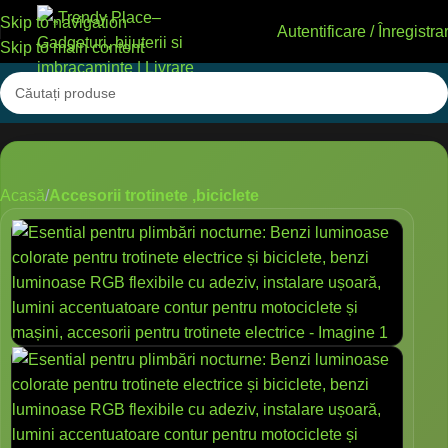
Skip to navigation
Autentificare / Înregistra
Skip to main content
Acasă
Accesorii trotinete ,biciclete