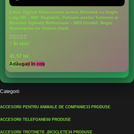
2 buc. Oglinzi Retrovizoare pentru Bicicletă cu Unghi
Larg HD – 360° Reglabile, Potrivite pentru Trotinete și
Biciclete Oglindă Reflectoare – ABS Durabil, Negru
Rectangular cu Viziune Clară
În stoc
41,57
lei
Adăugați în coș
Categorii
ACCESORII PENTRU ANIMALE DE COMPANIE
33 PRODUSE
ACCESORII TELEFOANE
60 PRODUSE
ACCESORII TROTINETE ,BICICLETE
34 PRODUSE