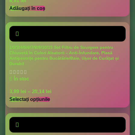
8,91
lei
Adăugați în coș
1/2/3/4/5/6/7/8/9/10/15 Set Filtru de Scurgere pentru
Chiuvetă în Culori Aleatorii – Anti-Înfundare, Plasă
Antipestrițe pentru Bucătărie/Baie, Ușor de Curățat și
Durabil
În stoc
3,89
lei
–
20,14
lei
Selectați opțiunile