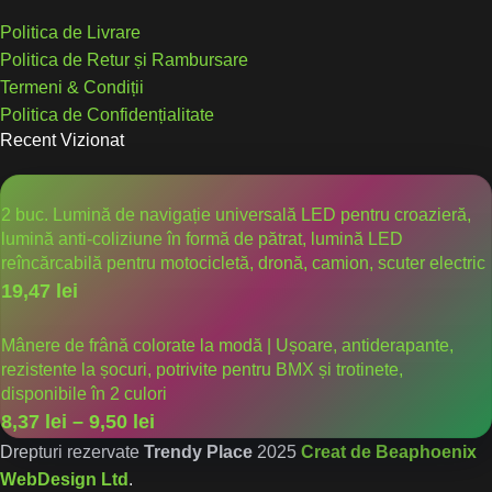
Politica de Livrare
Politica de Retur și Rambursare
Termeni & Condiții
Politica de Confidențialitate
Recent Vizionat
2 buc. Lumină de navigație universală LED pentru croazieră,
lumină anti-coliziune în formă de pătrat, lumină LED
reîncărcabilă pentru motocicletă, dronă, camion, scuter electric
19,47
lei
Mânere de frână colorate la modă | Ușoare, antiderapante,
rezistente la șocuri, potrivite pentru BMX și trotinete,
disponibile în 2 culori
8,37
lei
–
9,50
lei
Drepturi rezervate
Trendy Place
2025
Creat de Beaphoenix
WebDesign Ltd
.