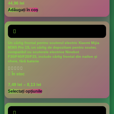
44,96
lei
Adăugați în coș
Un cârlig frontal pentru scuterul electric Xiaomi Mijia
M365 Pro 1S, un cârlig de depozitare pentru scuter,
compatibil cu scuterele electrice Ninebot
F30/F40/F20/F25, include cârlig frontal din nailon și
cheie, fără baterie
În stoc
7,49
lei
–
8,13
lei
Selectați opțiunile