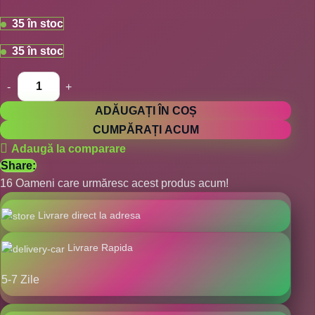
35 în stoc
35 în stoc
ADĂUGAȚI ÎN COȘ
CUMPĂRAȚI ACUM
Adaugă la comparare
Share:
16
Oameni care urmăresc acest produs acum!
Livrare direct la adresa
Livrare Rapida
5-7 Zile