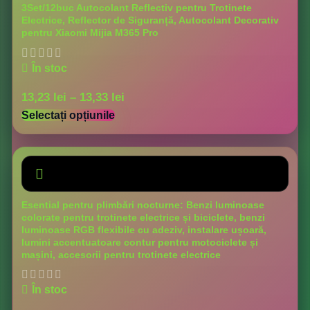
3Set/12buc Autocolant Reflectiv pentru Trotinete
Electrice, Reflector de Siguranță, Autocolant Decorativ
pentru Xiaomi Mijia M365 Pro
În stoc
13,23
lei
–
13,33
lei
Selectați opțiunile
Esential pentru plimbări nocturne: Benzi luminoase
colorate pentru trotinete electrice și biciclete, benzi
luminoase RGB flexibile cu adeziv, instalare ușoară,
lumini accentuatoare contur pentru motociclete și
mașini, accesorii pentru trotinete electrice
În stoc