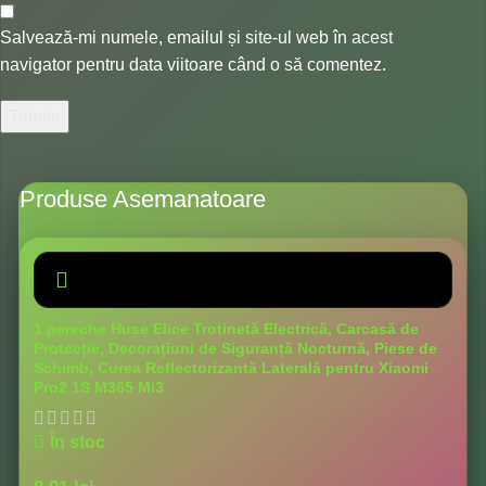
Salvează-mi numele, emailul și site-ul web în acest
navigator pentru data viitoare când o să comentez.
Produse Asemanatoare
1 pereche Huse Elice Trotinetă Electrică, Carcasă de
Protecție, Decorațiuni de Siguranță Nocturnă, Piese de
Schimb, Curea Reflectorizantă Laterală pentru Xiaomi
Pro2 1S M365 Mi3
În stoc