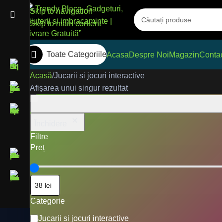
Skip to navigation
Skip to main content
Toate Categoriile
Acasa
Despre Noi
Magazin
Conta
Acasă
Jucarii si jocuri interactive
Afișarea unui singur rezultat
Închidere
Filtre
Preț
Categorie
Jucarii si jocuri interactive