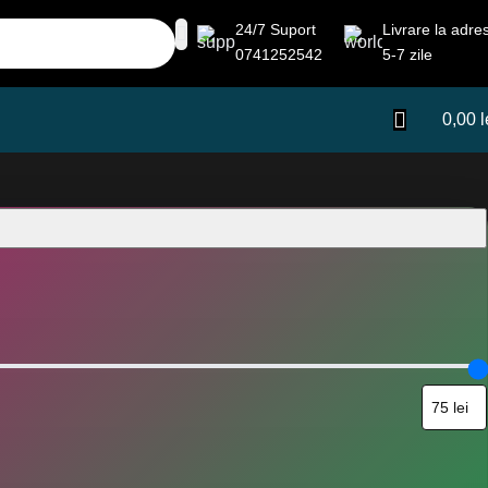
24/7 Suport
Livrare la adre
0741252542
5-7 zile
0,00
l