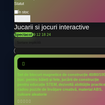
Statut
În stoc
Aplicați
Jucarii si jocuri interactive
Spectacol
9
12
18
24
Set de blocuri magnetice de construcție 40/80/10
buc. pentru băieți și fete, jucării de construcție
pentru educație STEM, dezvoltă abilitățile practice
cadou puzzle de învățare creativă, material ABS,
culoare aleatorie