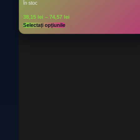
În stoc
38,15
lei
–
74,57
lei
Selectați opțiunile