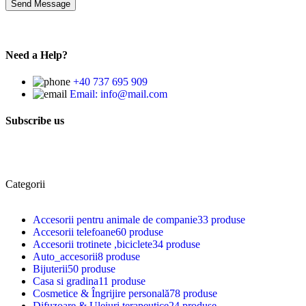
Need a Help?
+40 737 695 909
Email: info@mail.com
Subscribe us
Categorii
Accesorii pentru animale de companie
33 produse
Accesorii telefoane
60 produse
Accesorii trotinete ,biciclete
34 produse
Auto_accesorii
8 produse
Bijuterii
50 produse
Casa si gradina
11 produse
Cosmetice & Îngrijire personală
78 produse
Difuzoare & Uleiuri terapeutice
24 produse