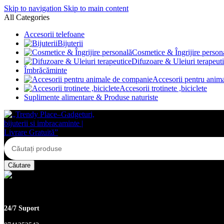
Skip to navigation
Skip to main content
All Categories
Accesorii telefoane
Bijuterii
Cosmetice & Îngrijire person
Difuzoare & Uleiuri terapeut
Îmbrăcăminte
Accesorii pentru anim
Accesorii trotinete ,biciclete
Suplimente alimentare & Produse naturiste
Căutare
24/7 Suport