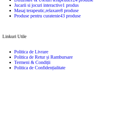
Jucarii si jocuri interactive
1 produs
Masaj terapeutic,relaxare
8 produse
Produse pentru curatenie
43 produse
Linkuri Utile
Politica de Livrare
Politica de Retur și Rambursare
Termeni & Condiții
Politica de Confidențialitate