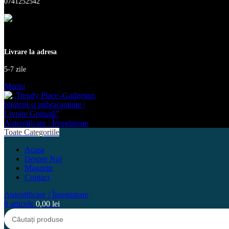
0741252542
Livrare la adresa
5-7 zile
Meniu
Autentificare / Înregistrare
Toate Categoriile
Acasa
Despre Noi
Magazin
Contact
Autentificare / Înregistrare
0
articole
0,00
lei