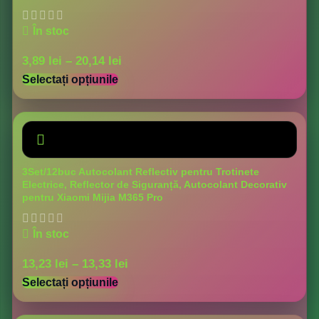
În stoc
3,89
lei
–
20,14
lei
Selectați opțiunile
3Set/12buc Autocolant Reflectiv pentru Trotinete
Electrice, Reflector de Siguranță, Autocolant Decorativ
pentru Xiaomi Mijia M365 Pro
În stoc
13,23
lei
–
13,33
lei
Selectați opțiunile