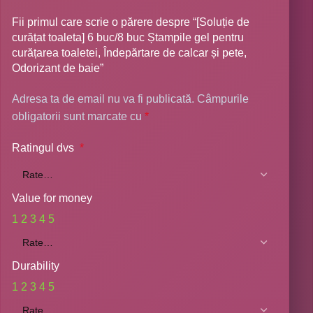
Fii primul care scrie o părere despre “[Soluție de
curățat toaleta] 6 buc/8 buc Ștampile gel pentru
curățarea toaletei, Îndepărtare de calcar și pete,
Odorizant de baie”
Adresa ta de email nu va fi publicată.
Câmpurile
obligatorii sunt marcate cu
*
Ratingul dvs
*
Value for money
1
2
3
4
5
Durability
1
2
3
4
5