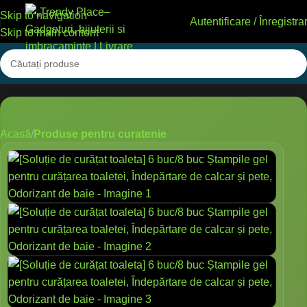
Skip to navigation
Autentificare / Înregistra
Skip to main content
Acasă
Produse pentru curatenie