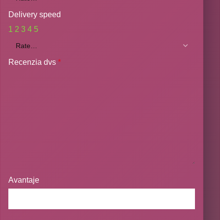
Delivery speed
1
2
3
4
5
Recenzia dvs
*
Avantaje