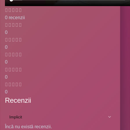
0 recenzii
0
0
0
0
0
Recenzii
Încă nu există recenzii.