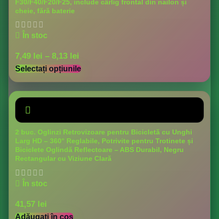
F30/F40/F20/F25, include cârlig frontal din nailon și
cheie, fără baterie
În stoc
7,49
lei
–
8,13
lei
Selectați opțiunile
2 buc. Oglinzi Retrovizoare pentru Bicicletă cu Unghi
Larg HD – 360° Reglabile, Potrivite pentru Trotinete și
Biciclete Oglindă Reflectoare – ABS Durabil, Negru
Rectangular cu Viziune Clară
În stoc
41,57
lei
Adăugați în coș