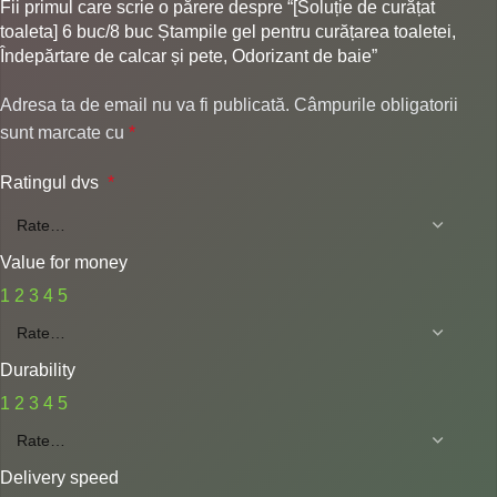
Fii primul care scrie o părere despre “[Soluție de curățat
toaleta] 6 buc/8 buc Ștampile gel pentru curățarea toaletei,
Îndepărtare de calcar și pete, Odorizant de baie”
Adresa ta de email nu va fi publicată.
Câmpurile obligatorii
sunt marcate cu
*
Ratingul dvs
*
Value for money
1
2
3
4
5
Durability
1
2
3
4
5
Delivery speed