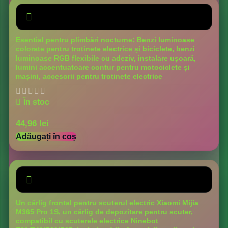
Esential pentru plimbări nocturne: Benzi luminoase
colorate pentru trotinete electrice și biciclete, benzi
luminoase RGB flexibile cu adeziv, instalare ușoară,
lumini accentuatoare contur pentru motociclete și
mașini, accesorii pentru trotinete electrice
În stoc
44,96
lei
Adăugați în coș
Un cârlig frontal pentru scuterul electric Xiaomi Mijia
M365 Pro 1S, un cârlig de depozitare pentru scuter,
compatibil cu scuterele electrice Ninebot