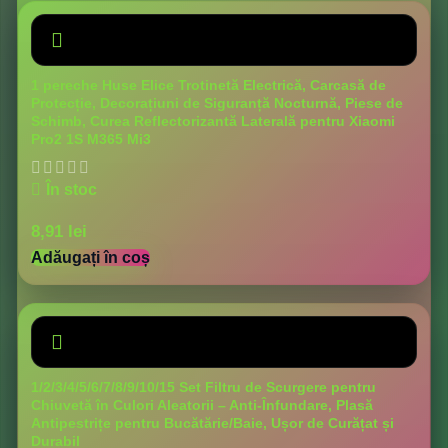
1 pereche Huse Elice Trotinetă Electrică, Carcasă de
Protecție, Decorațiuni de Siguranță Nocturnă, Piese de
Schimb, Curea Reflectorizantă Laterală pentru Xiaomi
Pro2 1S M365 Mi3
În stoc
8,91
lei
Adăugați în coș
1/2/3/4/5/6/7/8/9/10/15 Set Filtru de Scurgere pentru
Chiuvetă în Culori Aleatorii – Anti-Înfundare, Plasă
Antipestrițe pentru Bucătărie/Baie, Ușor de Curățat și
Durabil