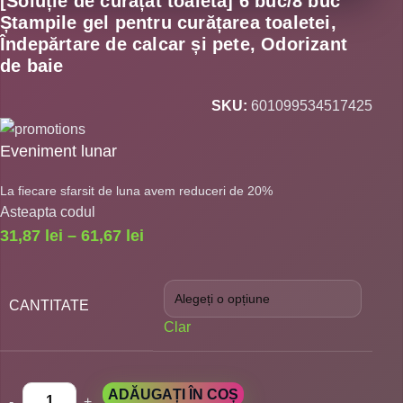
[Soluție de curățat toaleta] 6 buc/8 buc
Ștampile gel pentru curățarea toaletei,
Îndepărtare de calcar și pete, Odorizant
de baie
SKU:
601099534517425
Eveniment lunar
La fiecare sfarsit de luna avem reduceri de 20%
Asteapta codul
31,87
lei
–
61,67
lei
CANTITATE
Clar
ADĂUGAȚI ÎN COȘ