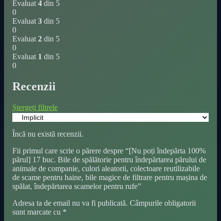
Evaluat
4
din 5
filtrare
0
pentru
Evaluat
3
din 5
mașina
0
de
Evaluat
2
din 5
spălat,
0
îndepărtarea
Evaluat
1
din 5
scamelor
0
pentru
rufe
Recenzii
cantitate
Ștergeți filtrele
Încă nu există recenzii.
Fii primul care scrie o părere despre “[Nu poți îndepărta 100%
părul] 17 buc. Bile de spălătorie pentru îndepărtarea părului de
animale de companie, culori aleatorii, colectoare reutilizabile
de scame pentru haine, bile magice de filtrare pentru mașina de
spălat, îndepărtarea scamelor pentru rufe”
Adresa ta de email nu va fi publicată.
Câmpurile obligatorii
sunt marcate cu
*