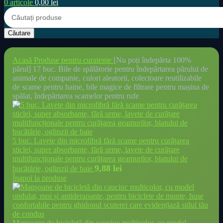
0
articole
0,00
lei
Căutare
Acasă
Produse pentru curatenie
[Nu poți îndepărta 100%
părul] 17 buc. Bile de spălătorie pentru îndepărtarea părului de
animale de companie, culori aleatorii, colectoare reutilizabile
de scame pentru haine, bile magice de filtrare pentru mașina de
spălat, îndepărtarea scamelor pentru rufe
5 buc. Lavete din microfibră fără scame pentru curățarea
sticlei, super absorbante, fără urme, lavete de curățare
multifuncționale pentru curățarea geamurilor, blatului de
9,88
lei
bucătărie, oglinzii de baie
Înapoi la produse
Manșoane de bicicletă din cauciuc multicolor, cu model