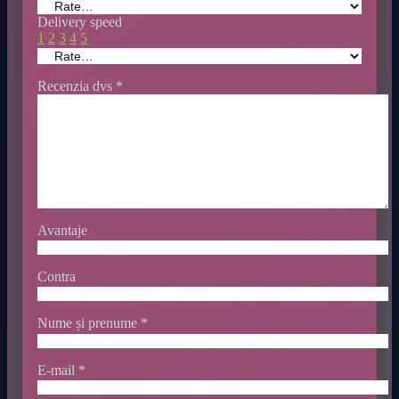
Delivery speed
1
2
3
4
5
Recenzia dvs
*
Avantaje
Contra
Nume și prenume
*
E-mail
*