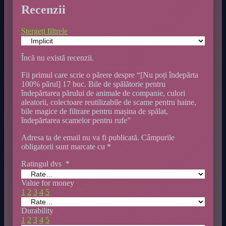
Recenzii
Ștergeți filtrele
Încă nu există recenzii.
Fii primul care scrie o părere despre “[Nu poți îndepărta
100% părul] 17 buc. Bile de spălătorie pentru
îndepărtarea părului de animale de companie, culori
aleatorii, colectoare reutilizabile de scame pentru haine,
bile magice de filtrare pentru mașina de spălat,
îndepărtarea scamelor pentru rufe”
Adresa ta de email nu va fi publicată.
Câmpurile
obligatorii sunt marcate cu
*
Ratingul dvs
*
Value for money
1
2
3
4
5
Durability
1
2
3
4
5