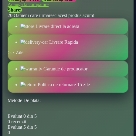
100%
Adaugă la comparare
părul]
Share:
17
20
Oameni care urmăresc acest produs acum!
buc.
Bile
Livrare direct la adresa
de
spălătorie
pentru
Livrare Rapida
îndepărtarea
părului
5-7 Zile
de
animale
de
Garantie de producator
companie,
culori
aleatorii,
Politica de returnare 15 zile
colectoare
reutilizabile
Metode De plata:
de
scame
pentru
Evaluat
0
din 5
haine,
0 recenzii
bile
Evaluat
5
din 5
magice
0
de