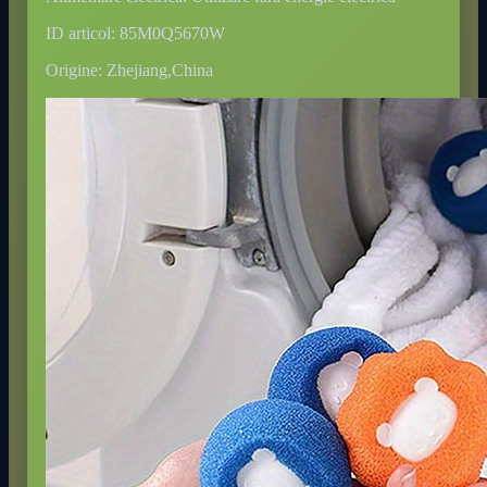
ID articol: 85M0Q5670W
Origine: Zhejiang,China