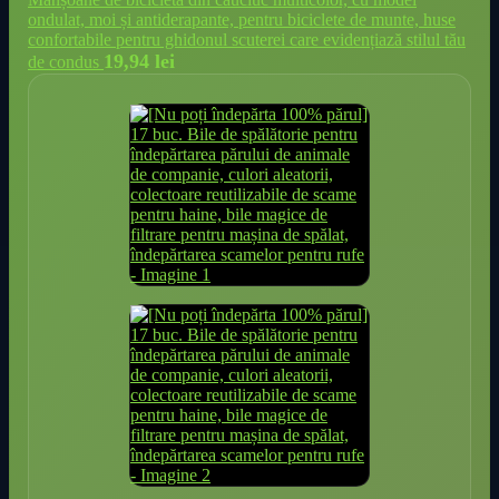
ondulat, moi și antiderapante, pentru biciclete de munte, huse
confortabile pentru ghidonul scuterei care evidențiază stilul tău
19,94
lei
de condus