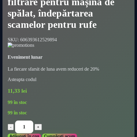
filtrare pentru mașina de
spălat, îndepărtarea
scamelor pentru rufe
SKU:
606393612529894
Eveniment lunar
La fiecare sfarsit de luna avem reduceri de 20%
Asteapta codul
11,33
lei
99 în stoc
99 în stoc
[Nu
poți
îndepărta
Adăugați în coș
Cumpărați acum