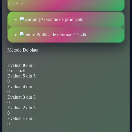
lopată
5-7 Zile
manuală
de
mână
Garantie de producator
potrivită
pentru
curățarea
Politica de returnare 15 zile
holurilor,
dormitoarelor,
Metode De plata:
baie,
toalete,
bucătării,
Evaluat
0
din 5
mașini
0 recenzii
și
Evaluat
5
din 5
podele
0
-
Evaluat
4
din 5
nu
0
este
Evaluat
3
din 5
necesară
0
electricitate.
Evaluat
2
din 5
cantitate
0
Evaluat
1
din 5
0