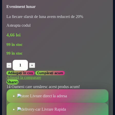
Eveniment lunar
La fiecare sfarsit de luna avem reduceri de 20%
Asteapta codul
4,66
lei
99 în stoc
99 în stoc
1
buc.
Perie
Adăugați în coș
Cumpărați acum
de
Adaugă la comparare
curățare
Share:
din
14
Oameni care urmăresc acest produs acum!
plastic
multifuncțională
Livrare direct la adresa
cu
lopată
-
Livrare Rapida
o