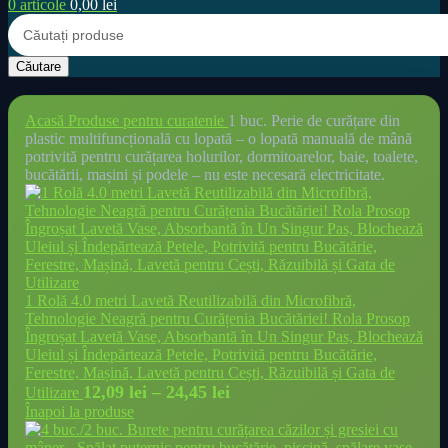
0
articole
0,00
lei
Căutare
Acasă
Produse pentru curatenie
1 buc. Perie de curățare din
plastic multifuncțională cu lopată – o lopată manuală de mână
potrivită pentru curățarea holurilor, dormitoarelor, baie, toalete,
bucătării, mașini și podele – nu este necesară electricitate.
1 Rolă 4.0 metri Lavetă Reutilizabilă din Microfibră,
Tehnologie Neagră pentru Curățenia Bucătăriei! Rola Prosop
Îngroșat Lavetă Vase, Absorbantă în Un Singur Pas, Blochează
Uleiul și Îndepărtează Petele, Potrivită pentru Bucătărie,
Ferestre, Mașină, Lavetă pentru Cești, Răzuibilă și Gata de
Interval
12,09
lei
–
24,45
lei
Utilizare
de
Înapoi la produse
prețuri: