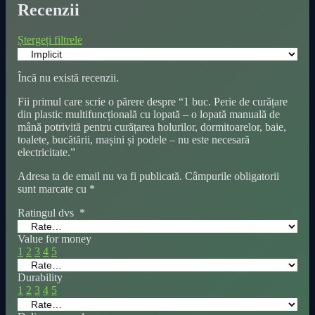
Recenzii
Ștergeți filtrele
Încă nu există recenzii.
Fii primul care scrie o părere despre “1 buc. Perie de curățare
din plastic multifuncțională cu lopată – o lopată manuală de
mână potrivită pentru curățarea holurilor, dormitoarelor, baie,
toalete, bucătării, mașini și podele – nu este necesară
electricitate.”
Adresa ta de email nu va fi publicată.
Câmpurile obligatorii
sunt marcate cu
*
Ratingul dvs
*
Value for money
1
2
3
4
5
Durability
1
2
3
4
5