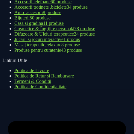
Accesorii telefoane
60 produse
Accesorii trotinete ,biciclete
34 produse
Auto_accesorii
8 produse
Bijuterii
50 produse
Casa si gradina
11 produse
Cosmetice & Îngrijire personală
78 produse
Difuzoare & Uleiuri terapeutice
24 produse
Jucarii si jocuri interactive
1 produs
Masaj terapeutic,relaxare
8 produse
Produse pentru curatenie
43 produse
Linkuri Utile
Politica de Livrare
Politica de Retur și Rambursare
Termeni & Condiții
Politica de Confidențialitate