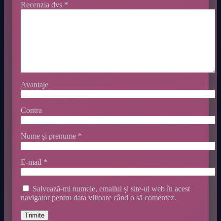
Recenzia dvs
*
Avantaje
Contra
Nume și prenume
*
E-mail
*
Salvează-mi numele, emailul și site-ul web în acest
navigator pentru data viitoare când o să comentez.