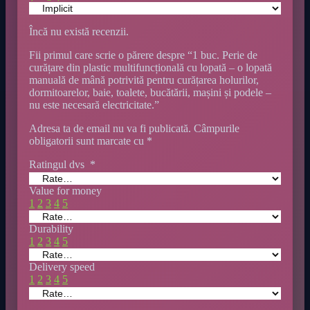
Încă nu există recenzii.
Fii primul care scrie o părere despre “1 buc. Perie de
curățare din plastic multifuncțională cu lopată – o lopată
manuală de mână potrivită pentru curățarea holurilor,
dormitoarelor, baie, toalete, bucătării, mașini și podele –
nu este necesară electricitate.”
Adresa ta de email nu va fi publicată.
Câmpurile
obligatorii sunt marcate cu
*
Ratingul dvs
*
Value for money
1
2
3
4
5
Durability
1
2
3
4
5
Delivery speed
1
2
3
4
5