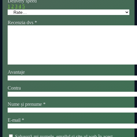
Delivery speed
1
2
3
4
5
Recenzia dvs
*
Avantaje
Contra
Nume și prenume
*
E-mail
*
Salvează-mi numele, emailul și site-ul web în acest