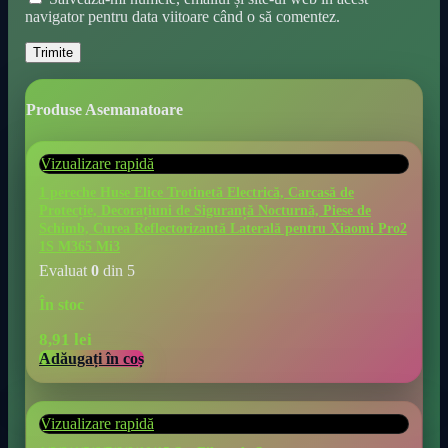
navigator pentru data viitoare când o să comentez.
Produse Asemanatoare
Vizualizare rapidă
1 pereche Huse Elice Trotinetă Electrică, Carcasă de
Protecție, Decorațiuni de Siguranță Nocturnă, Piese de
Schimb, Curea Reflectorizantă Laterală pentru Xiaomi Pro2
1S M365 Mi3
Evaluat
0
din 5
În stoc
8,91
lei
Adăugați în coș
Vizualizare rapidă