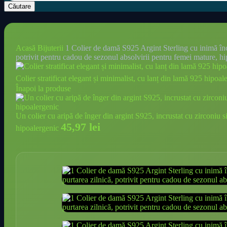
Căutare
Acasă
Bijuterii
1 Colier de damă S925 Argint Sterling cu inimă încuia
potrivit pentru cadou de sezonul absolvirii pentru femei mature, h
Colier stratificat elegant și minimalist, cu lanț din lamă 925 hipoal
Înapoi la produse
Un colier cu aripă de înger din argint S925, incrustat cu zirconiu s
45,97
lei
hipoalergenic