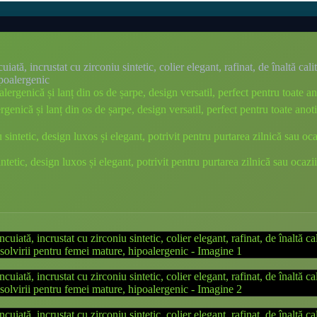
tă, incrustat cu zirconiu sintetic, colier elegant, rafinat, de înaltă cali
ipoalergenic
ergenică și lanț din os de șarpe, design versatil, perfect pentru toate ano
intetic, design luxos și elegant, potrivit pentru purtarea zilnică sau oca