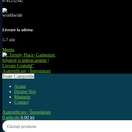
0741252542
Livrare la adresa
5-7 zile
Meniu
Autentificare / Înregistrare
Toate Categoriile
Acasa
Despre Noi
Magazin
Contact
Autentificare / Înregistrare
0
articole
0,00
lei