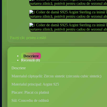
Faceți clic pentru a mări
Descriere
Recenzii (0)
Descriere
Materialul căptușelii: Zircon sintetic (zirconiu cubic sintetic)
Materialul principal: Argint 925
Placare: Placat cu platină
Stil: Concediu de odihnă