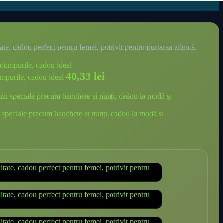
tate, cadou perfect pentru femei, potrivit pentru purtarea zilnică,
40,33
lei
timpurile, cadou ideal
zii speciale precum banchete și nunți, cadou la modă și