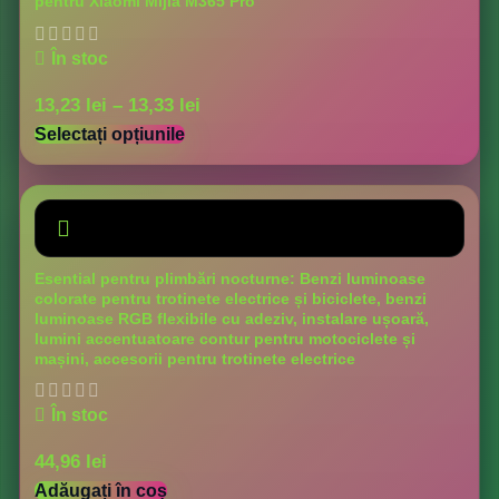
pentru Xiaomi Mijia M365 Pro
În stoc
13,23
lei
–
13,33
lei
Selectați opțiunile
Esential pentru plimbări nocturne: Benzi luminoase
colorate pentru trotinete electrice și biciclete, benzi
luminoase RGB flexibile cu adeziv, instalare ușoară,
lumini accentuatoare contur pentru motociclete și
mașini, accesorii pentru trotinete electrice
În stoc
44,96
lei
Adăugați în coș