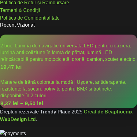
Politica de Retur și Rambursare
Termeni & Condiții
Politica de Confidențialitate
Recent Vizionat
2 buc. Lumină de navigație universală LED pentru croazieră,
lumină anti-coliziune în formă de pătrat, lumină LED
reîncărcabilă pentru motocicletă, dronă, camion, scuter electric
19,47
lei
Mânere de frână colorate la modă | Ușoare, antiderapante,
rezistente la șocuri, potrivite pentru BMX și trotinete,
disponibile în 2 culori
8,37
lei
–
9,50
lei
Drepturi rezervate
Trendy Place
2025
Creat de Beaphoenix
WebDesign Ltd
.