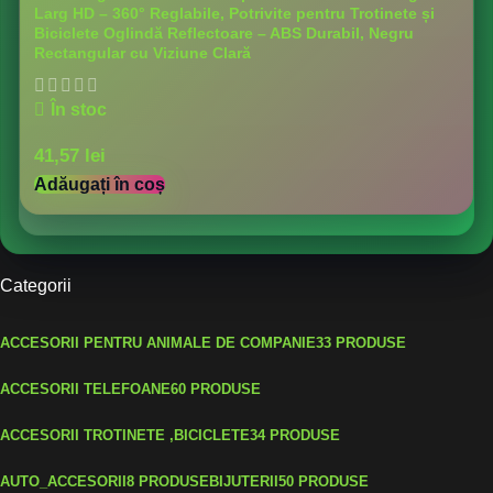
Larg HD – 360° Reglabile, Potrivite pentru Trotinete și
Biciclete Oglindă Reflectoare – ABS Durabil, Negru
Rectangular cu Viziune Clară
În stoc
41,57
lei
Adăugați în coș
Categorii
ACCESORII PENTRU ANIMALE DE COMPANIE
33 PRODUSE
ACCESORII TELEFOANE
60 PRODUSE
ACCESORII TROTINETE ,BICICLETE
34 PRODUSE
AUTO_ACCESORII
8 PRODUSE
BIJUTERII
50 PRODUSE