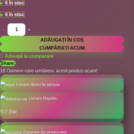
6 în stoc
6 în stoc
ADĂUGAȚI ÎN COȘ
CUMPĂRAȚI ACUM
Adaugă la comparare
Share:
16
Oameni care urmăresc acest produs acum!
Livrare direct la adresa
Livrare Rapida
5-7 Zile
Garantie de producator