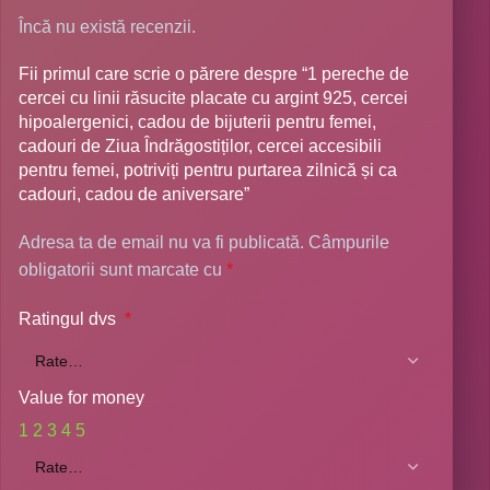
Încă nu există recenzii.
Fii primul care scrie o părere despre “1 pereche de
cercei cu linii răsucite placate cu argint 925, cercei
hipoalergenici, cadou de bijuterii pentru femei,
cadouri de Ziua Îndrăgostiților, cercei accesibili
pentru femei, potriviți pentru purtarea zilnică și ca
cadouri, cadou de aniversare”
Adresa ta de email nu va fi publicată.
Câmpurile
obligatorii sunt marcate cu
*
Ratingul dvs
*
Value for money
1
2
3
4
5