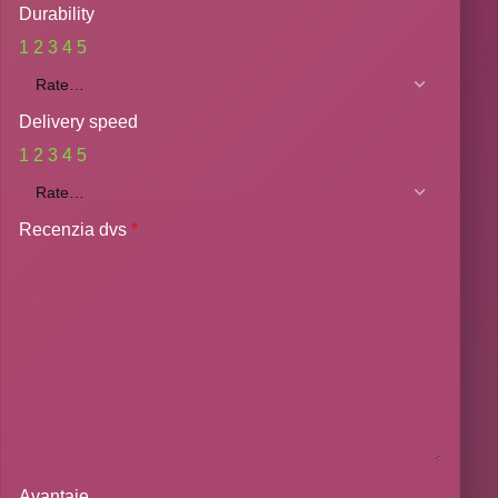
Durability
1
2
3
4
5
Delivery speed
1
2
3
4
5
Recenzia dvs
*
Avantaje