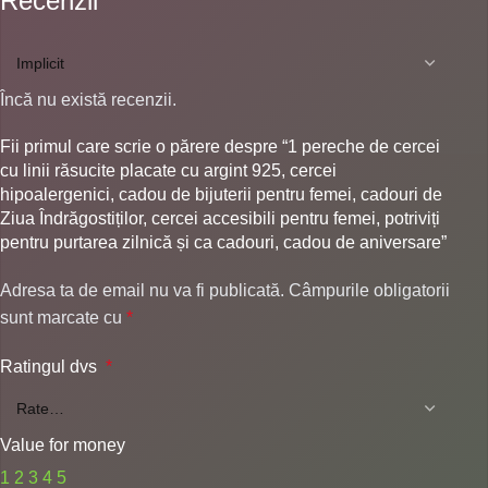
Recenzii
Încă nu există recenzii.
Fii primul care scrie o părere despre “1 pereche de cercei
cu linii răsucite placate cu argint 925, cercei
hipoalergenici, cadou de bijuterii pentru femei, cadouri de
Ziua Îndrăgostiților, cercei accesibili pentru femei, potriviți
pentru purtarea zilnică și ca cadouri, cadou de aniversare”
Adresa ta de email nu va fi publicată.
Câmpurile obligatorii
sunt marcate cu
*
Ratingul dvs
*
Value for money
1
2
3
4
5