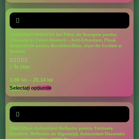
1/2/3/4/5/6/7/8/9/10/15 Set Filtru de Scurgere pentru
Chiuvetă în Culori Aleatorii – Anti-Înfundare, Plasă
Antipestrițe pentru Bucătărie/Baie, Ușor de Curățat și
Durabil
În stoc
3,89
lei
–
20,14
lei
Selectați opțiunile
3Set/12buc Autocolant Reflectiv pentru Trotinete
Electrice, Reflector de Siguranță, Autocolant Decorativ