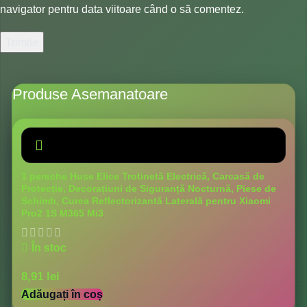
navigator pentru data viitoare când o să comentez.
Produse Asemanatoare
1 pereche Huse Elice Trotinetă Electrică, Carcasă de
Protecție, Decorațiuni de Siguranță Nocturnă, Piese de
Schimb, Curea Reflectorizantă Laterală pentru Xiaomi
Pro2 1S M365 Mi3
În stoc
8,91
lei
Adăugați în coș