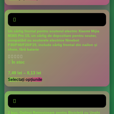
Un cârlig frontal pentru scuterul electric Xiaomi Mijia
M365 Pro 1S, un cârlig de depozitare pentru scuter,
compatibil cu scuterele electrice Ninebot
F30/F40/F20/F25, include cârlig frontal din nailon și
cheie, fără baterie
În stoc
7,49
lei
–
8,13
lei
Selectați opțiunile
2 buc. Oglinzi Retrovizoare pentru Bicicletă cu Unghi