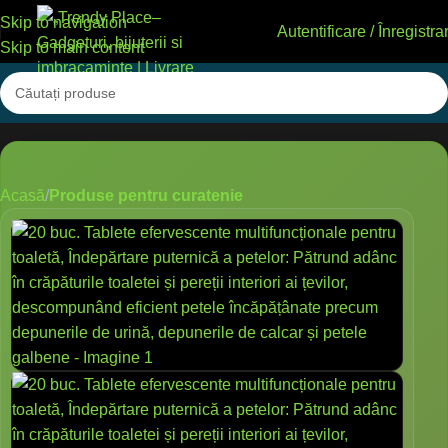
Skip to navigation
Autentificare / Înregistra
Skip to main content
Acasă
Produse pentru curatenie