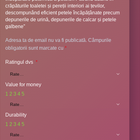
crăpăturile toaletei și pereții interiori ai țevilor,
descompunând eficient petele încăpățânate precum
depunerile de urină, depunerile de calcar și petele
galbene”
Adresa ta de email nu va fi publicată.
Câmpurile
obligatorii sunt marcate cu
*
Ratingul dvs
*
Value for money
1
2
3
4
5
Durability
1
2
3
4
5