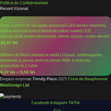
Politica de Confidențialitate
Recent Vizionat
2 buc. Lumină de navigație universală LED pentru croazieră,
lumină anti-coliziune în formă de pătrat, lumină LED
reîncărcabilă pentru motocicletă, dronă, camion, scuter electric
19,47
lei
Mânere de frână colorate la modă | Ușoare, antiderapante,
rezistente la șocuri, potrivite pentru BMX și trotinete,
disponibile în 2 culori
8,37
lei
–
9,50
lei
Drepturi rezervate
Trendy Place
2025
Creat de Beaphoenix
WebDesign Ltd
.
Facebook
Instagram
TikTok
Cos