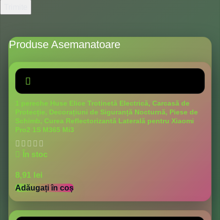
Produse Asemanatoare
1 pereche Huse Elice Trotinetă Electrică, Carcasă de
Protecție, Decorațiuni de Siguranță Nocturnă, Piese de
Schimb, Curea Reflectorizantă Laterală pentru Xiaomi
Pro2 1S M365 Mi3
În stoc
8,91
lei
Adăugați în coș