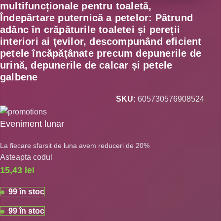
multifuncționale pentru toaletă,
Îndepărtare puternică a petelor: Pătrund
adânc în crăpăturile toaletei și pereții
interiori ai țevilor, descompunând eficient
petele încăpățânate precum depunerile de
urină, depunerile de calcar și petele
galbene
SKU:
605730576908524
Eveniment lunar
La fiecare sfarsit de luna avem reduceri de 20%
Asteapta codul
15,43
lei
99 în stoc
99 în stoc