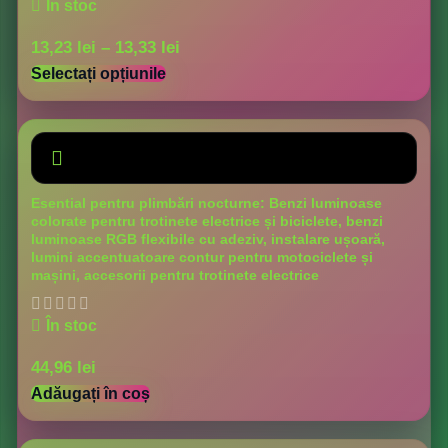
În stoc
13,23
lei
–
13,33
lei
Selectați opțiunile
Esential pentru plimbări nocturne: Benzi luminoase
colorate pentru trotinete electrice și biciclete, benzi
luminoase RGB flexibile cu adeziv, instalare ușoară,
lumini accentuatoare contur pentru motociclete și
mașini, accesorii pentru trotinete electrice
În stoc
44,96
lei
Adăugați în coș