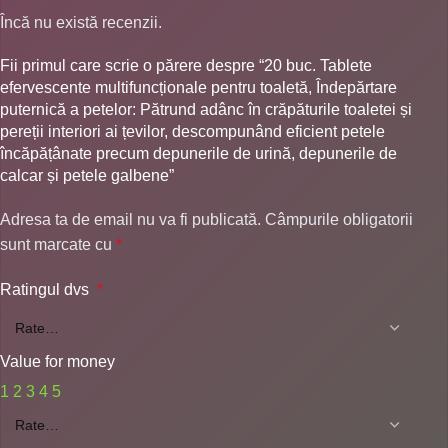
Încă nu există recenzii.
Fii primul care scrie o părere despre “20 buc. Tablete
efervescente multifuncționale pentru toaletă, Îndepărtare
puternică a petelor: Pătrund adânc în crăpăturile toaletei și
pereții interiori ai țevilor, descompunând eficient petele
încăpățânate precum depunerile de urină, depunerile de
calcar și petele galbene”
Adresa ta de email nu va fi publicată.
Câmpurile obligatorii
sunt marcate cu
*
Ratingul dvs
*
Value for money
1
2
3
4
5