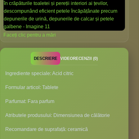
Faceți clic pentru a mări
DESCRIERE
VIDEO
RECENZII (0)
Ingrediente speciale: Acid citric
Formular articol: Tablete
Parfumat: Fara parfum
Atributele produsului: Dimensiunea de călătorie
Recomandare de suprafață: ceramică