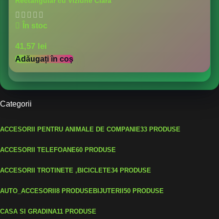
Rectangular cu Viziune Clară
În stoc
41,57
lei
Adăugați în coș
Categorii
ACCESORII PENTRU ANIMALE DE COMPANIE
33 PRODUSE
ACCESORII TELEFOANE
60 PRODUSE
ACCESORII TROTINETE ,BICICLETE
34 PRODUSE
AUTO_ACCESORII
8 PRODUSE
BIJUTERII
50 PRODUSE
CASA SI GRADINA
11 PRODUSE