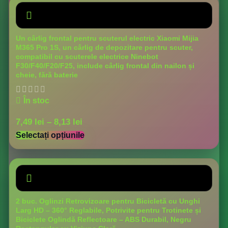
Un cârlig frontal pentru scuterul electric Xiaomi Mijia
M365 Pro 1S, un cârlig de depozitare pentru scuter,
compatibil cu scuterele electrice Ninebot
F30/F40/F20/F25, include cârlig frontal din nailon și
cheie, fără baterie
În stoc
7,49
lei
–
8,13
lei
Selectați opțiunile
2 buc. Oglinzi Retrovizoare pentru Bicicletă cu Unghi
Larg HD – 360° Reglabile, Potrivite pentru Trotinete și
Biciclete Oglindă Reflectoare – ABS Durabil, Negru