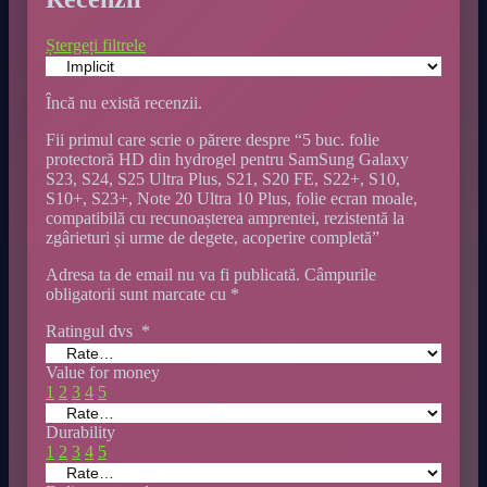
Ștergeți filtrele
Încă nu există recenzii.
Fii primul care scrie o părere despre “5 buc. folie
protectoră HD din hydrogel pentru SamSung Galaxy
S23, S24, S25 Ultra Plus, S21, S20 FE, S22+, S10,
S10+, S23+, Note 20 Ultra 10 Plus, folie ecran moale,
compatibilă cu recunoașterea amprentei, rezistentă la
zgârieturi și urme de degete, acoperire completă”
Adresa ta de email nu va fi publicată.
Câmpurile
obligatorii sunt marcate cu
*
Ratingul dvs
*
Value for money
1
2
3
4
5
Durability
1
2
3
4
5