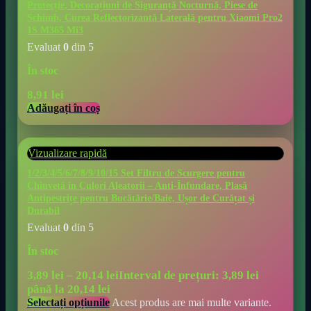
Protecție, Decorațiuni de Siguranță Nocturnă, Piese de
Schimb, Curea Reflectorizantă Laterală pentru Xiaomi Pro2
1S M365 Mi3
Evaluat
0
din 5
În stoc
8,91
lei
Adăugați în coș
Vizualizare rapidă
1/2/3/4/5/6/7/8/9/10/15 Set Filtru de Scurgere pentru
Chiuvetă în Culori Aleatorii – Anti-Înfundare, Plasă
Antipestrițe pentru Bucătărie/Baie, Ușor de Curățat și
Durabil
Evaluat
0
din 5
În stoc
3,89
lei
–
20,14
lei
Interval de prețuri: 3,89 lei
până la 20,14 lei
Selectați opțiunile
Acest produs are mai multe variante.