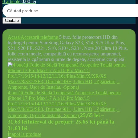
0
articole
0,00
lei
Căutare
Acasă
Accesorii telefoane
5 buc. folie protectoră HD din
hydrogel pentru SamSung Galaxy S23, S24, S25 Ultra Plus,
S21, S20 FE, S22+, S10, S10+, S23+, Note 20 Ultra 10 Plus,
folie ecran moale, compatibilă cu recunoașterea amprentei,
rezistentă la zgârieturi și urme de degete, acoperire completă
4 bucăți Folie de Sticlă Temperată Acoperire Totală pentru
iPhone 17 Pro Max/17 Air/16 Pro Max/15
Pro/17/16/15/14/13/12/11/16e/Plus/Mini/X/XR/XS
Max/7/8/SE2/SE3, Duritate 9H+, Ultra HD, -Zgârieturi, -
25,65
lei
–
Amprente, Ușor de Instalat, -Spionaj
31,63
lei
Interval de prețuri: 25,65 lei până la
31,63 lei
Înapoi la produse