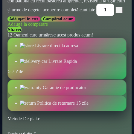
compatibilă cu recunoașterea amprentei, rezistentă la zgârieturi
și urme de degete, acoperire completă cantitate
Adăugați în coș
Cumpărați acum
Adaugă la comparare
Share:
12
Oameni care urmăresc acest produs acum!
Livrare direct la adresa
Livrare Rapida
5-7 Zile
Garantie de producator
Politica de returnare 15 zile
Metode De plata: