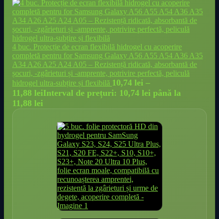
4 buc. Protecție de ecran flexibilă hidrogel cu acoperire
completă pentru for Samsung Galaxy A56 A55 A54 A36 A35
A34 A26 A25 A24 A05 – Rezistență ridicată, absorbantă de
șocuri, -zgârieturi și -amprente, potrivire perfectă, peliculă
10,74
lei
–
hidrogel ultra-subțire și flexibilă
11,88
lei
Interval de prețuri: 10,74 lei până la
11,88 lei