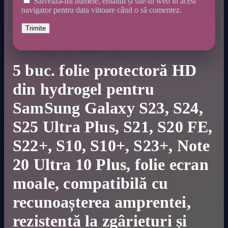
Salvează-mi numele, emailul și site-ul web în acest
navigator pentru data viitoare când o să comentez.
5 buc. folie protectoră HD
din hydrogel pentru
SamSung Galaxy S23, S24,
S25 Ultra Plus, S21, S20 FE,
S22+, S10, S10+, S23+, Note
20 Ultra 10 Plus, folie ecran
moale, compatibilă cu
recunoașterea amprentei,
rezistentă la zgârieturi și