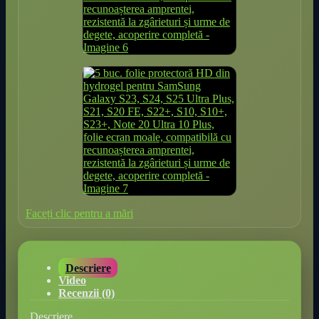
Faceți clic pentru a mări
Descriere
Video
Recenzii (0)
Descriere