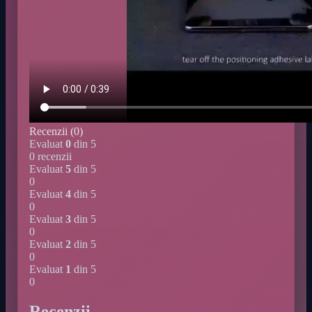
Recenzii (0)
Evaluat
0
din 5
0 recenzii
Evaluat
5
din 5
0
Evaluat
4
din 5
0
Evaluat
3
din 5
0
Evaluat
2
din 5
0
Evaluat
1
din 5
0
Recenzii