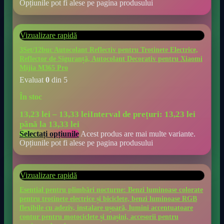
Opțiunile pot fi alese pe pagina produsului
Vizualizare rapidă
3Set/12buc Autocolant Reflectiv pentru Trotinete Electrice,
Reflector de Siguranță, Autocolant Decorativ pentru Xiaomi
Mijia M365 Pro
Evaluat
0
din 5
În stoc
13,23
lei
–
13,33
lei
Interval de prețuri: 13,23 lei
până la 13,33 lei
Selectați opțiunile
Acest produs are mai multe variante.
Opțiunile pot fi alese pe pagina produsului
Vizualizare rapidă
Esential pentru plimbări nocturne: Benzi luminoase colorate
pentru trotinete electrice și biciclete, benzi luminoase RGB
flexibile cu adeziv, instalare ușoară, lumini accentuatoare
contur pentru motociclete și mașini, accesorii pentru