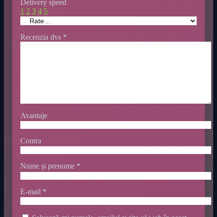
Delivery speed
1
2
3
4
5
Recenzia dvs
*
Avantaje
Contra
Nume și prenume
*
E-mail
*