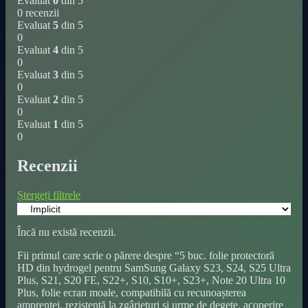
Evaluat
0
din 5
0 recenzii
Evaluat
5
din 5
0
Evaluat
4
din 5
0
Evaluat
3
din 5
0
Evaluat
2
din 5
0
Evaluat
1
din 5
0
Recenzii
Ștergeți filtrele
Încă nu există recenzii.
Fii primul care scrie o părere despre “5 buc. folie protectoră
HD din hydrogel pentru SamSung Galaxy S23, S24, S25 Ultra
Plus, S21, S20 FE, S22+, S10, S10+, S23+, Note 20 Ultra 10
Plus, folie ecran moale, compatibilă cu recunoașterea
amprentei, rezistentă la zgârieturi și urme de degete, acoperire