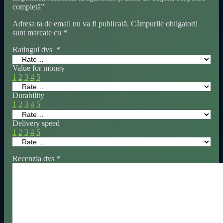
completă”
Adresa ta de email nu va fi publicată.
Câmpurile obligatorii
sunt marcate cu
*
Ratingul dvs
*
Value for money
1
2
3
4
5
Durability
1
2
3
4
5
Delivery speed
1
2
3
4
5
Recenzia dvs
*