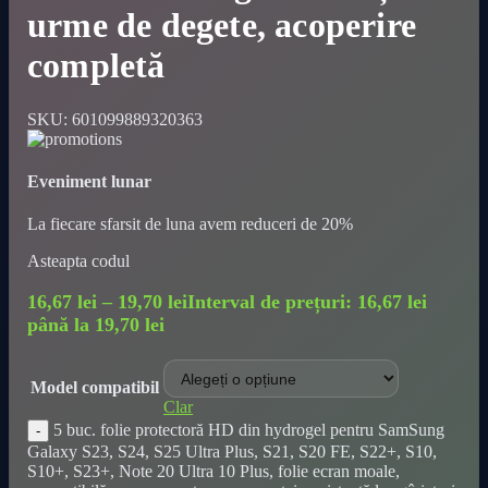
urme de degete, acoperire
completă
SKU:
601099889320363
Eveniment lunar
La fiecare sfarsit de luna avem reduceri de 20%
Asteapta codul
16,67
lei
–
19,70
lei
Interval de prețuri: 16,67 lei
până la 19,70 lei
Model compatibil
Clar
5 buc. folie protectoră HD din hydrogel pentru SamSung
Galaxy S23, S24, S25 Ultra Plus, S21, S20 FE, S22+, S10,
S10+, S23+, Note 20 Ultra 10 Plus, folie ecran moale,