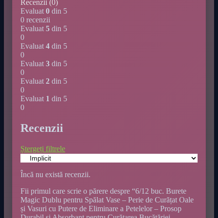
Recenzii (0)
Evaluat
0
din 5
0 recenzii
Evaluat
5
din 5
0
Evaluat
4
din 5
0
Evaluat
3
din 5
0
Evaluat
2
din 5
0
Evaluat
1
din 5
0
Recenzii
Ștergeți filtrele
Încă nu există recenzii.
Fii primul care scrie o părere despre “6/12 buc. Burete
Magic Dublu pentru Spălat Vase – Perie de Curățat Oale
și Vasuri cu Putere de Eliminare a Petelelor – Prosop
Durabil și Absorbant pentru Curățarea Bucătăriei,