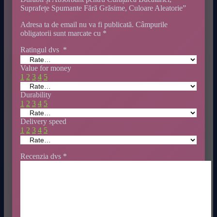
Suprafețe Spumante Fără Grăsime, Culoare Aleatorie”
Adresa ta de email nu va fi publicată.
Câmpurile
obligatorii sunt marcate cu
*
Ratingul dvs
*
Value for money
1
2
3
4
5
Durability
1
2
3
4
5
Delivery speed
1
2
3
4
5
Recenzia dvs
*