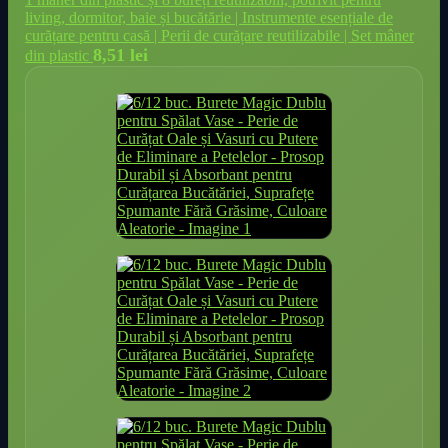
living, dormitor, baie și bucătărie | Instrumente esențiale de
curățare pentru casă | Perii de curățare reutilizabile | Set mâner
8,51
lei
din plastic