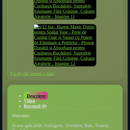
Faceți clic pentru a mări
Descriere
Video
Recenzii (0)
Descriere
Scena aplicabilă: Sufragerie, Dormitor, Baie, Toaletă,