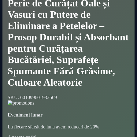
Perie de Curățat Oale și
Vasuri cu Putere de
Eliminare a Petelelor –
Prosop Durabil și Absorbant
pentru Curățarea
Bucătăriei, Suprafețe
Spumante Fără Grăsime,
Culoare Aleatorie
SKU:
601099601932569
Eveniment lunar
La fiecare sfarsit de luna avem reduceri de 20%