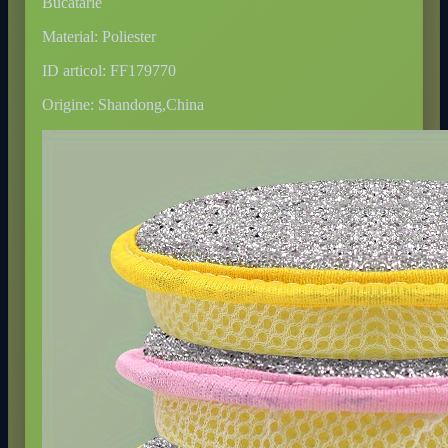
Bucătărie
Material: Poliester
ID articol: FF179770
Origine: Shandong,China