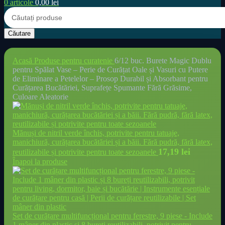
0
articole
0,00
lei
Căutare
Acasă
Produse pentru curatenie
6/12 buc. Burete Magic Dublu
pentru Spălat Vase – Perie de Curățat Oale și Vasuri cu Putere
de Eliminare a Petelelor – Prosop Durabil și Absorbant pentru
Curățarea Bucătăriei, Suprafețe Spumante Fără Grăsime,
Culoare Aleatorie
Mănuși de nitril verde închis, potrivite pentru tatuaje,
manichiură, curățarea bucătăriei și a băii. Fără pudră, fără latex,
17,19
lei
reutilizabile și potrivite pentru toate sezoanele
Înapoi la produse
Set de curățare multifuncțional pentru ferestre, 9 piese - Include
1 mâner din plastic și 8 bureți reutilizabili, potrivit pentru