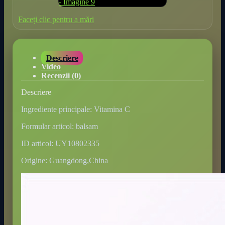
Faceți clic pentru a mări
Descriere
Video
Recenzii (0)
Descriere
Ingrediente principale: Vitamina C
Formular articol: balsam
ID articol: UY10802335
Origine: Guangdong,China