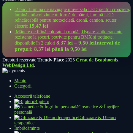
2 buc. Lumină de navigație universală LED pentru croazieră,
lumină anti-coliziune în formă de pătrat, lumină LED
reîncărcabilă pentru motocicletă, dronă, camion, scuter
19,47
lei
electric
Mânere de frână colorate la modă | Ușoare, antiderapante,
rezistente la șocuri, potrivite pentru BMX și trotinete,
8,37
lei
–
9,50
lei
Interval de
disponibile în 2 culori
prețuri: 8,37 lei până la 9,50 lei
Drepturi rezervate
Trendy Place
2025
Creat de Beaphoenix
WebDesign Ltd
.
Meniu
Categorii
Accesorii telefoane
Bijuterii
Cosmetice & Îngrijire
personală
Difuzoare & Uleiuri
terapeutice
Îmbrăcăminte