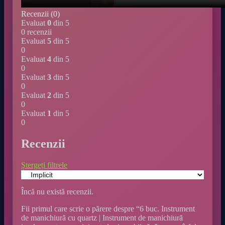
Recenzii (0)
Evaluat
0
din 5
0 recenzii
Evaluat
5
din 5
0
Evaluat
4
din 5
0
Evaluat
3
din 5
0
Evaluat
2
din 5
0
Evaluat
1
din 5
0
Recenzii
Ștergeți filtrele
Încă nu există recenzii.
Fii primul care scrie o părere despre “6 buc. Instrument
de manichiură cu quartz | Instrument de manichiură