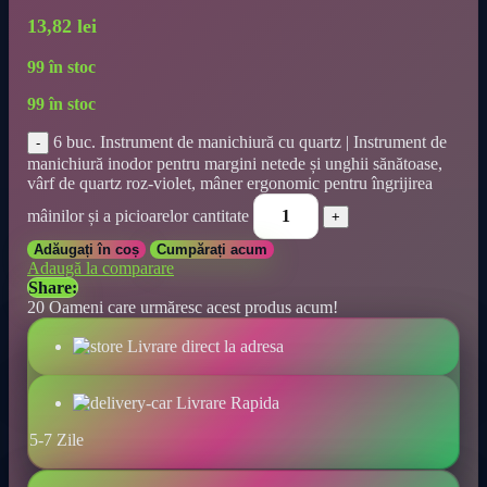
13,82
lei
99 în stoc
99 în stoc
6 buc. Instrument de manichiură cu quartz | Instrument de
manichiură inodor pentru margini netede și unghii sănătoase,
vârf de quartz roz-violet, mâner ergonomic pentru îngrijirea
mâinilor și a picioarelor cantitate
Adăugați în coș
Cumpărați acum
Adaugă la comparare
Share:
20
Oameni care urmăresc acest produs acum!
Livrare direct la adresa
Livrare Rapida
5-7 Zile