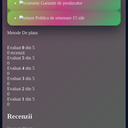
Garantie de producator
Politica de returnare 15 zile
Metode De plata:
Evaluat
0
din 5
0 recenzii
Evaluat
5
din 5
0
Evaluat
4
din 5
0
Evaluat
3
din 5
0
Evaluat
2
din 5
0
Evaluat
1
din 5
0
Recenzii