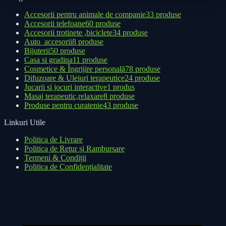
Accesorii pentru animale de companie
33 produse
Accesorii telefoane
60 produse
Accesorii trotinete ,biciclete
34 produse
Auto_accesorii
8 produse
Bijuterii
50 produse
Casa si gradina
11 produse
Cosmetice & Îngrijire personală
78 produse
Difuzoare & Uleiuri terapeutice
24 produse
Jucarii si jocuri interactive
1 produs
Masaj terapeutic,relaxare
8 produse
Produse pentru curatenie
43 produse
Linkuri Utile
Politica de Livrare
Politica de Retur și Rambursare
Termeni & Condiții
Politica de Confidențialitate