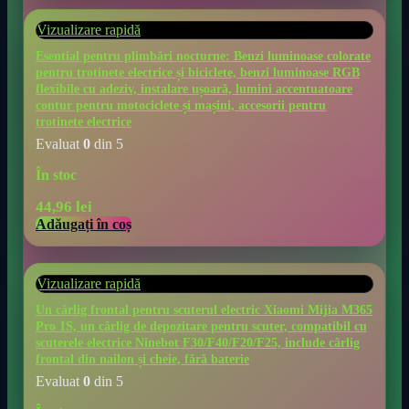
Vizualizare rapidă
Esential pentru plimbări nocturne: Benzi luminoase colorate
pentru trotinete electrice și biciclete, benzi luminoase RGB
flexibile cu adeziv, instalare ușoară, lumini accentuatoare
contur pentru motociclete și mașini, accesorii pentru
trotinete electrice
Evaluat
0
din 5
În stoc
44,96
lei
Adăugați în coș
Vizualizare rapidă
Un cârlig frontal pentru scuterul electric Xiaomi Mijia M365
Pro 1S, un cârlig de depozitare pentru scuter, compatibil cu
scuterele electrice Ninebot F30/F40/F20/F25, include cârlig
frontal din nailon și cheie, fără baterie
Evaluat
0
din 5