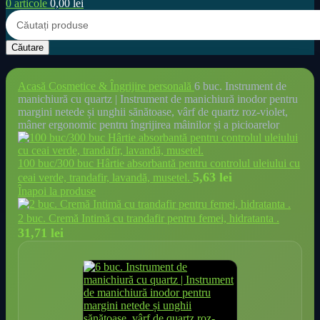
0
articole
0,00
lei
Căutare
Acasă
Cosmetice & Îngrijire personală
6 buc. Instrument de
manichiură cu quartz | Instrument de manichiură inodor pentru
margini netede și unghii sănătoase, vârf de quartz roz-violet,
mâner ergonomic pentru îngrijirea mâinilor și a picioarelor
100 buc/300 buc Hârtie absorbantă pentru controlul uleiului cu
5,63
lei
ceai verde, trandafir, lavandă, musetel.
Înapoi la produse
2 buc. Cremă Intimă cu trandafir pentru femei, hidratanta .
31,71
lei