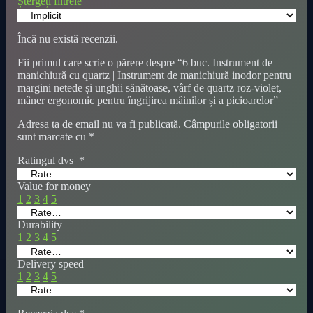
Ștergeți filtrele
Încă nu există recenzii.
Fii primul care scrie o părere despre “6 buc. Instrument de
manichiură cu quartz | Instrument de manichiură inodor pentru
margini netede și unghii sănătoase, vârf de quartz roz-violet,
mâner ergonomic pentru îngrijirea mâinilor și a picioarelor”
Adresa ta de email nu va fi publicată.
Câmpurile obligatorii
sunt marcate cu
*
Ratingul dvs
*
Value for money
1
2
3
4
5
Durability
1
2
3
4
5
Delivery speed
1
2
3
4
5