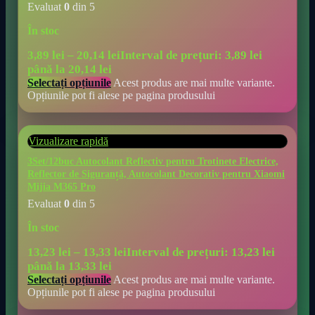
Evaluat
0
din 5
În stoc
3,89
lei
–
20,14
lei
Interval de prețuri: 3,89 lei
până la 20,14 lei
Selectați opțiunile
Acest produs are mai multe variante.
Opțiunile pot fi alese pe pagina produsului
Vizualizare rapidă
3Set/12buc Autocolant Reflectiv pentru Trotinete Electrice,
Reflector de Siguranță, Autocolant Decorativ pentru Xiaomi
Mijia M365 Pro
Evaluat
0
din 5
În stoc
13,23
lei
–
13,33
lei
Interval de prețuri: 13,23 lei
până la 13,33 lei
Selectați opțiunile
Acest produs are mai multe variante.
Opțiunile pot fi alese pe pagina produsului