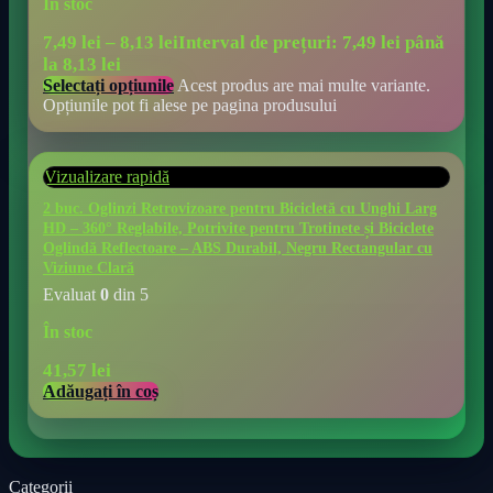
În stoc
7,49
lei
–
8,13
lei
Interval de prețuri: 7,49 lei până
la 8,13 lei
Selectați opțiunile
Acest produs are mai multe variante.
Opțiunile pot fi alese pe pagina produsului
Vizualizare rapidă
2 buc. Oglinzi Retrovizoare pentru Bicicletă cu Unghi Larg
HD – 360° Reglabile, Potrivite pentru Trotinete și Biciclete
Oglindă Reflectoare – ABS Durabil, Negru Rectangular cu
Viziune Clară
Evaluat
0
din 5
În stoc
41,57
lei
Adăugați în coș
Categorii