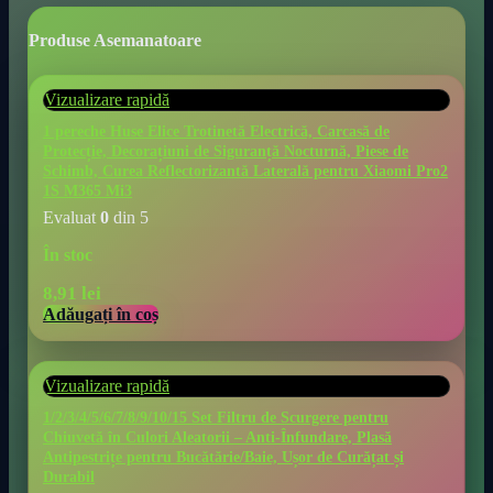
Produse Asemanatoare
Vizualizare rapidă
1 pereche Huse Elice Trotinetă Electrică, Carcasă de
Protecție, Decorațiuni de Siguranță Nocturnă, Piese de
Schimb, Curea Reflectorizantă Laterală pentru Xiaomi Pro2
1S M365 Mi3
Evaluat
0
din 5
În stoc
8,91
lei
Adăugați în coș
Vizualizare rapidă
1/2/3/4/5/6/7/8/9/10/15 Set Filtru de Scurgere pentru
Chiuvetă în Culori Aleatorii – Anti-Înfundare, Plasă
Antipestrițe pentru Bucătărie/Baie, Ușor de Curățat și
Durabil