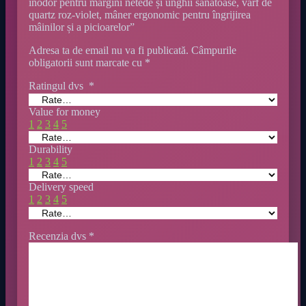
inodor pentru margini netede și unghii sănătoase, vârf de
quartz roz-violet, mâner ergonomic pentru îngrijirea
mâinilor și a picioarelor”
Adresa ta de email nu va fi publicată.
Câmpurile
obligatorii sunt marcate cu
*
Ratingul dvs
*
Value for money
1
2
3
4
5
Durability
1
2
3
4
5
Delivery speed
1
2
3
4
5
Recenzia dvs
*