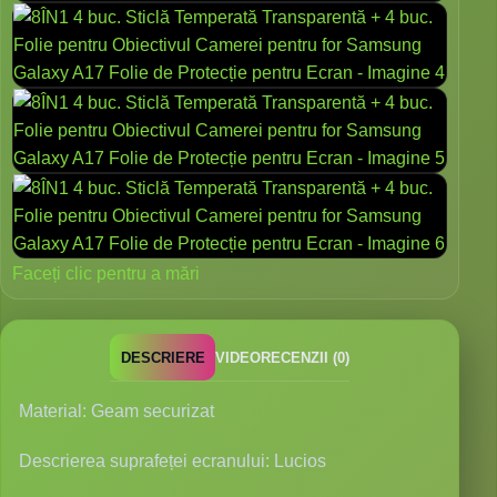
Faceți clic pentru a mări
DESCRIERE
VIDEO
RECENZII (0)
Material: Geam securizat
Descrierea suprafeței ecranului: Lucios