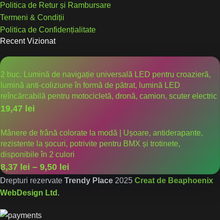
Politica de Retur și Rambursare
Termeni & Condiții
Politica de Confidențialitate
Recent Vizionat
2 buc. Lumină de navigație universală LED pentru croazieră,
lumină anti-coliziune în formă de pătrat, lumină LED
reîncărcabilă pentru motocicletă, dronă, camion, scuter electric
19,47
lei
Mânere de frână colorate la modă | Ușoare, antiderapante,
rezistente la șocuri, potrivite pentru BMX și trotinete,
disponibile în 2 culori
8,37
lei
–
9,50
lei
Drepturi rezervate
Trendy Place
2025
Creat de Beaphoenix
WebDesign Ltd
.