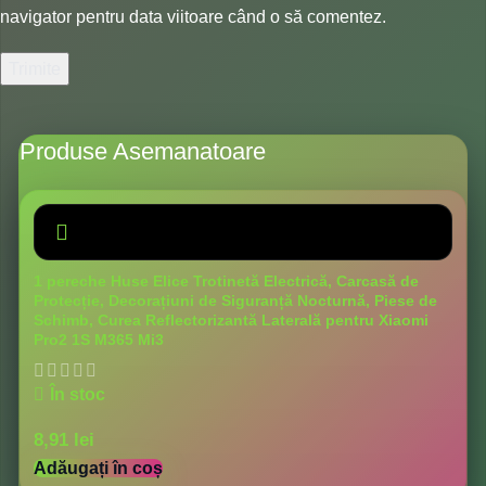
navigator pentru data viitoare când o să comentez.
Produse Asemanatoare
1 pereche Huse Elice Trotinetă Electrică, Carcasă de
Protecție, Decorațiuni de Siguranță Nocturnă, Piese de
Schimb, Curea Reflectorizantă Laterală pentru Xiaomi
Pro2 1S M365 Mi3
În stoc
8,91
lei
Adăugați în coș