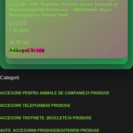
Larg HD – 360° Reglabile, Potrivite pentru Trotinete și
Biciclete Oglindă Reflectoare – ABS Durabil, Negru
Rectangular cu Viziune Clară
În stoc
41,57
lei
Adăugați în coș
Categorii
ACCESORII PENTRU ANIMALE DE COMPANIE
33 PRODUSE
ACCESORII TELEFOANE
60 PRODUSE
ACCESORII TROTINETE ,BICICLETE
34 PRODUSE
AUTO_ACCESORII
8 PRODUSE
BIJUTERII
50 PRODUSE