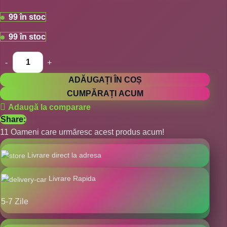
99 în stoc
99 în stoc
ADĂUGAȚI ÎN COȘ
CUMPĂRAȚI ACUM
Adaugă la comparare
Share:
11
Oameni care urmăresc acest produs acum!
Livrare direct la adresa
Livrare Rapida
5-7 Zile