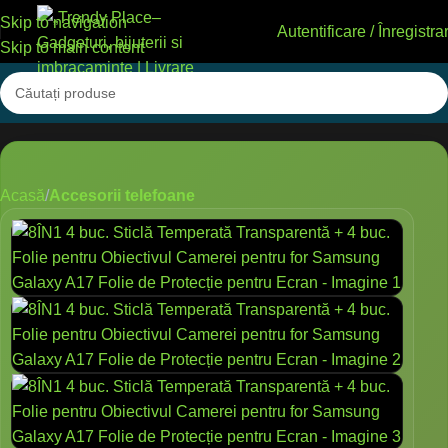
Skip to navigation
Autentificare / Înregistra
Skip to main content
Acasă
Accesorii telefoane