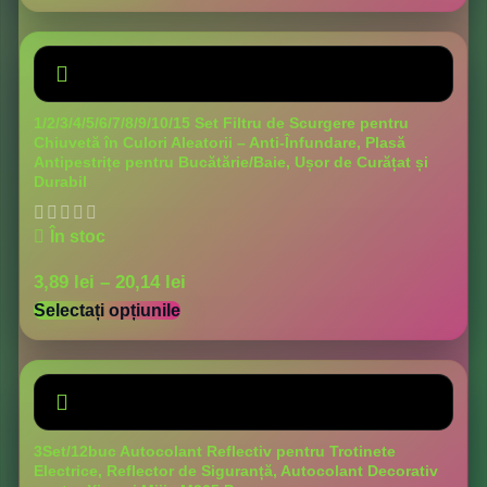
1/2/3/4/5/6/7/8/9/10/15 Set Filtru de Scurgere pentru
Chiuvetă în Culori Aleatorii – Anti-Înfundare, Plasă
Antipestrițe pentru Bucătărie/Baie, Ușor de Curățat și
Durabil
În stoc
3,89
lei
–
20,14
lei
Selectați opțiunile
3Set/12buc Autocolant Reflectiv pentru Trotinete
Electrice, Reflector de Siguranță, Autocolant Decorativ