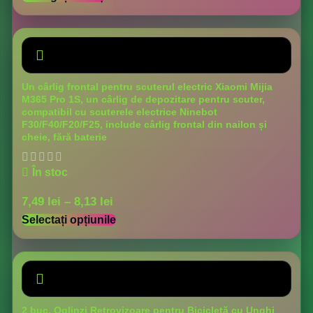
Un cârlig frontal pentru scuterul electric Xiaomi Mijia
M365 Pro 1S, un cârlig de depozitare pentru scuter,
compatibil cu scuterele electrice Ninebot
F30/F40/F20/F25, include cârlig frontal din nailon și
cheie, fără baterie
În stoc
7,49
lei
–
8,13
lei
Selectați opțiunile
2 buc. Oglinzi Retrovizoare pentru Bicicletă cu Unghi