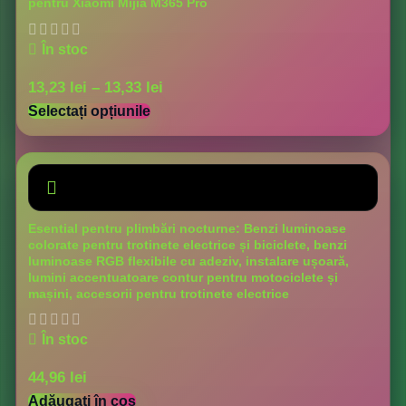
pentru Xiaomi Mijia M365 Pro
În stoc
13,23
lei
–
13,33
lei
Selectați opțiunile
Esential pentru plimbări nocturne: Benzi luminoase
colorate pentru trotinete electrice și biciclete, benzi
luminoase RGB flexibile cu adeziv, instalare ușoară,
lumini accentuatoare contur pentru motociclete și
mașini, accesorii pentru trotinete electrice
În stoc
44,96
lei
Adăugați în coș