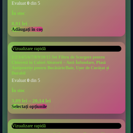
Evaluat
0
din 5
În stoc
8,91
lei
Adăugați în coș
Vizualizare rapidă
1/2/3/4/5/6/7/8/9/10/15 Set Filtru de Scurgere pentru
Chiuvetă în Culori Aleatorii – Anti-Înfundare, Plasă
Antipestrițe pentru Bucătărie/Baie, Ușor de Curățat și
Durabil
Evaluat
0
din 5
În stoc
3,89
lei
–
20,14
lei
Selectați opțiunile
Vizualizare rapidă