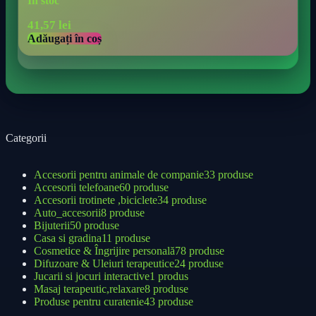
În stoc
41,57
lei
Adăugați în coș
Categorii
Accesorii pentru animale de companie
33 produse
Accesorii telefoane
60 produse
Accesorii trotinete ,biciclete
34 produse
Auto_accesorii
8 produse
Bijuterii
50 produse
Casa si gradina
11 produse
Cosmetice & Îngrijire personală
78 produse
Difuzoare & Uleiuri terapeutice
24 produse
Jucarii si jocuri interactive
1 produs
Masaj terapeutic,relaxare
8 produse
Produse pentru curatenie
43 produse