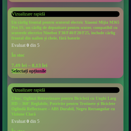
Vizualizare rapidă
Un cârlig frontal pentru scuterul electric Xiaomi Mijia M365
Pro 1S, un cârlig de depozitare pentru scuter, compatibil cu
scuterele electrice Ninebot F30/F40/F20/F25, include cârlig
frontal din nailon și cheie, fără baterie
Evaluat
0
din 5
În stoc
7,49
lei
–
8,13
lei
Selectați opțiunile
Vizualizare rapidă
2 buc. Oglinzi Retrovizoare pentru Bicicletă cu Unghi Larg
HD – 360° Reglabile, Potrivite pentru Trotinete și Biciclete
Oglindă Reflectoare – ABS Durabil, Negru Rectangular cu
Viziune Clară
Evaluat
0
din 5