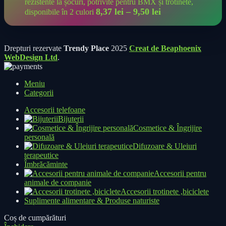
rezistente la șocuri, potrivite pentru BMX și trotinete,
8,37
lei
–
9,50
lei
disponibile în 2 culori
Drepturi rezervate
Trendy Place
2025
Creat de Beaphoenix
WebDesign Ltd
.
Meniu
Categorii
Accesorii telefoane
Bijuterii
Cosmetice & Îngrijire
personală
Difuzoare & Uleiuri
terapeutice
Îmbrăcăminte
Accesorii pentru
animale de companie
Accesorii trotinete ,biciclete
Suplimente alimentare & Produse naturiste
Coș de cumpărături