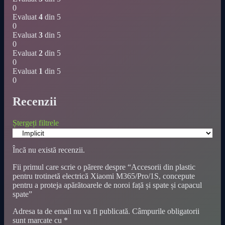
0
Evaluat
4
din 5
0
Evaluat
3
din 5
0
Evaluat
2
din 5
0
Evaluat
1
din 5
0
Recenzii
Ștergeți filtrele
Încă nu există recenzii.
Fii primul care scrie o părere despre “Accesorii din plastic
pentru trotinetă electrică Xiaomi M365/Pro/1S, concepute
pentru a proteja apărătoarele de noroi față și spate și capacul
spate”
Adresa ta de email nu va fi publicată.
Câmpurile obligatorii
sunt marcate cu
*