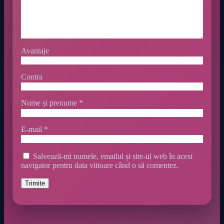
Avantaje
Contra
Nume și prenume
*
E-mail
*
Salvează-mi numele, emailul și site-ul web în acest
navigator pentru data viitoare când o să comentez.