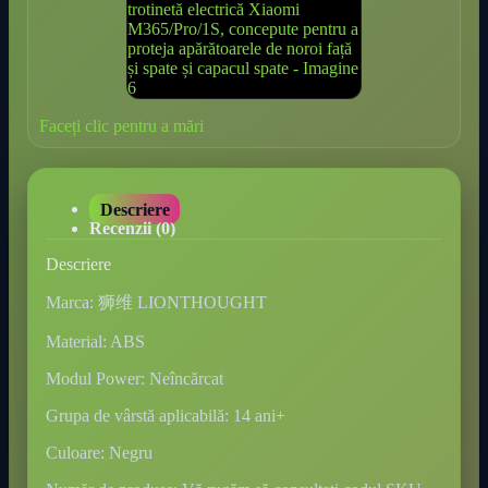
Faceți clic pentru a mări
Descriere
Recenzii (0)
Descriere
Marca: 狮维 LIONTHOUGHT
Material: ABS
Modul Power: Neîncărcat
Grupa de vârstă aplicabilă: 14 ani+
Culoare: Negru