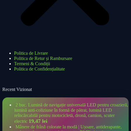
Politica de Livrare
Politica de Retur și Rambursare
Termeni & Condiții
Politica de Confidențialitate
Recent Vizionat
2 buc. Lumină de navigație universală LED pentru croazieră,
lumină anti-coliziune în formă de pătrat, lumină LED
reîncărcabilă pentru motocicletă, dronă, camion, scuter
19,47
lei
electric
Mânere de frână colorate la modă | Ușoare, antiderapante,