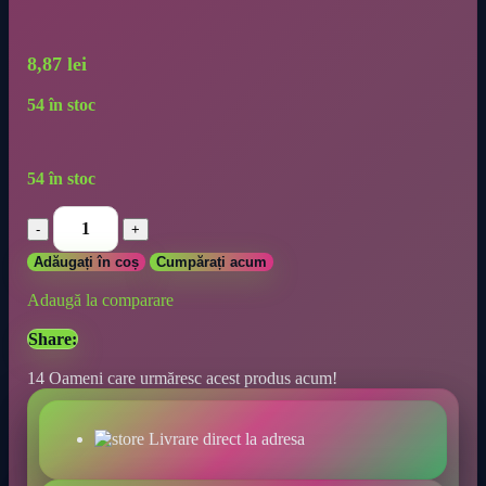
8,87
lei
54 în stoc
54 în stoc
Adăugați în coș
Cumpărați acum
Adaugă la comparare
Share:
14
Oameni care urmăresc acest produs acum!
Livrare direct la adresa