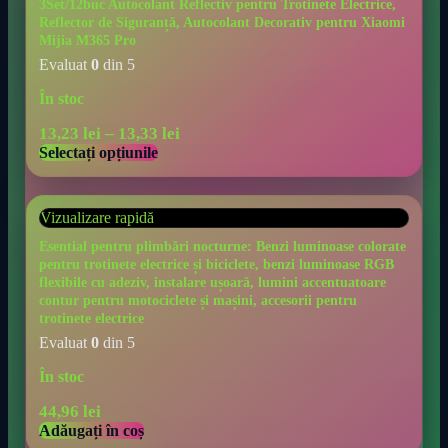
3Set/12buc Autocolant Reflectiv pentru Trotinete Electrice,
Reflector de Siguranță, Autocolant Decorativ pentru Xiaomi
Mijia M365 Pro
Evaluat
0
din 5
În stoc
13,23
lei
–
13,33
lei
Selectați opțiunile
Vizualizare rapidă
Esential pentru plimbări nocturne: Benzi luminoase colorate
pentru trotinete electrice și biciclete, benzi luminoase RGB
flexibile cu adeziv, instalare ușoară, lumini accentuatoare
contur pentru motociclete și mașini, accesorii pentru
trotinete electrice
Evaluat
0
din 5
În stoc
44,96
lei
Adăugați în coș