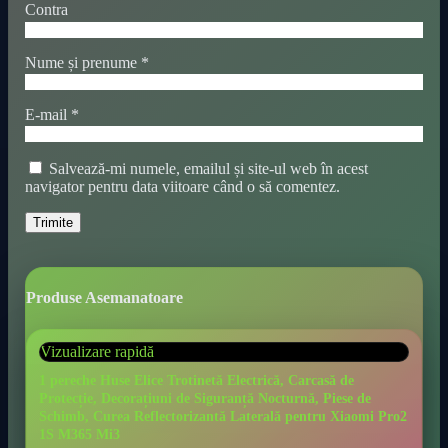
Contra
Nume și prenume
*
E-mail
*
Salvează-mi numele, emailul și site-ul web în acest
navigator pentru data viitoare când o să comentez.
Produse Asemanatoare
Vizualizare rapidă
1 pereche Huse Elice Trotinetă Electrică, Carcasă de
Protecție, Decorațiuni de Siguranță Nocturnă, Piese de
Schimb, Curea Reflectorizantă Laterală pentru Xiaomi Pro2
1S M365 Mi3