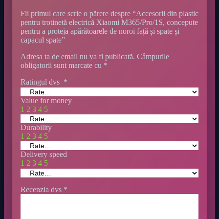
Fii primul care scrie o părere despre “Accesorii din plastic
pentru trotinetă electrică Xiaomi M365/Pro/1S, concepute
pentru a proteja apărătoarele de noroi față și spate și
capacul spate”
Adresa ta de email nu va fi publicată.
Câmpurile
obligatorii sunt marcate cu
*
Ratingul dvs
*
Value for money
1
2
3
4
5
Durability
1
2
3
4
5
Delivery speed
1
2
3
4
5
Recenzia dvs
*