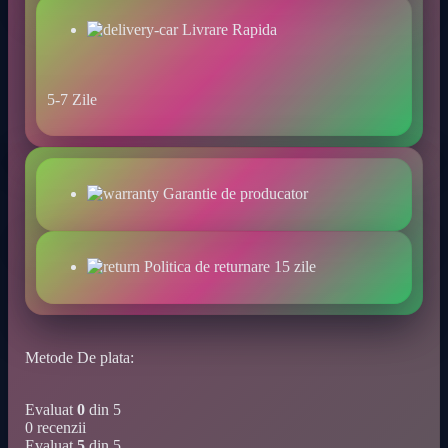
Livrare Rapida
5-7 Zile
Garantie de producator
Politica de returnare 15 zile
Metode De plata:
Evaluat
0
din 5
0 recenzii
Evaluat
5
din 5