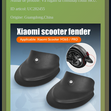
Număr de produse: Vă rugăm să consultați codul SKU.
ID articol: UC282455
Origine: Guangdong,China