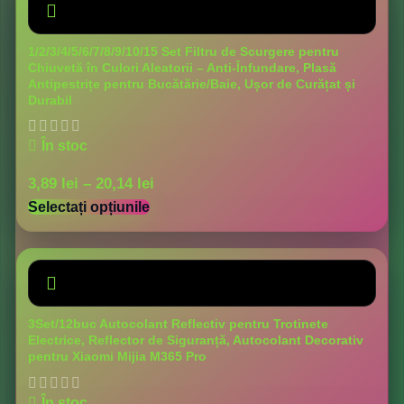
1/2/3/4/5/6/7/8/9/10/15 Set Filtru de Scurgere pentru
Chiuvetă în Culori Aleatorii – Anti-Înfundare, Plasă
Antipestrițe pentru Bucătărie/Baie, Ușor de Curățat și
Durabil
În stoc
3,89
lei
–
20,14
lei
Selectați opțiunile
3Set/12buc Autocolant Reflectiv pentru Trotinete
Electrice, Reflector de Siguranță, Autocolant Decorativ
pentru Xiaomi Mijia M365 Pro
În stoc