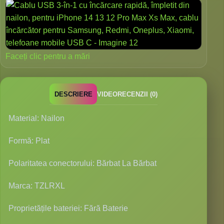
Faceți clic pentru a mări
DESCRIERE
VIDEO
RECENZII (0)
Material: Nailon
Formă: Plat
Polaritatea conectorului: Bărbat La Bărbat
Marca: TZLRXL
Proprietățile bateriei: Fără Baterie