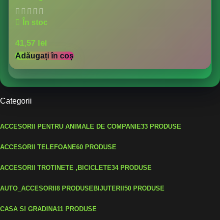
În stoc
41,57
lei
Adăugați în coș
Categorii
ACCESORII PENTRU ANIMALE DE COMPANIE
33 PRODUSE
ACCESORII TELEFOANE
60 PRODUSE
ACCESORII TROTINETE ,BICICLETE
34 PRODUSE
AUTO_ACCESORII
8 PRODUSE
BIJUTERII
50 PRODUSE
CASA SI GRADINA
11 PRODUSE