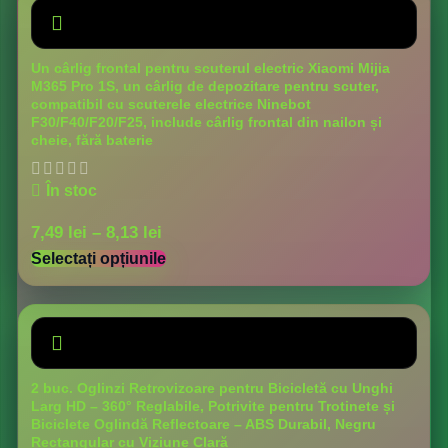
Un cârlig frontal pentru scuterul electric Xiaomi Mijia
M365 Pro 1S, un cârlig de depozitare pentru scuter,
compatibil cu scuterele electrice Ninebot
F30/F40/F20/F25, include cârlig frontal din nailon și
cheie, fără baterie
În stoc
7,49
lei
–
8,13
lei
Selectați opțiunile
2 buc. Oglinzi Retrovizoare pentru Bicicletă cu Unghi
Larg HD – 360° Reglabile, Potrivite pentru Trotinete și
Biciclete Oglindă Reflectoare – ABS Durabil, Negru
Rectangular cu Viziune Clară