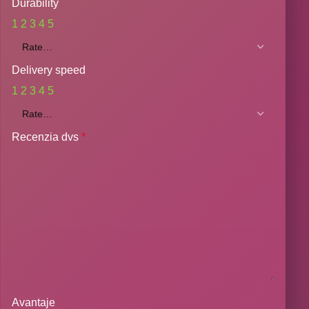
Durability
1
2
3
4
5
Delivery speed
1
2
3
4
5
Recenzia dvs
*
Avantaje