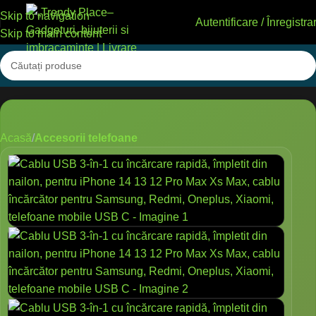
Skip to navigation
Autentificare / Înregistra
Skip to main content
Acasă
Accesorii telefoane