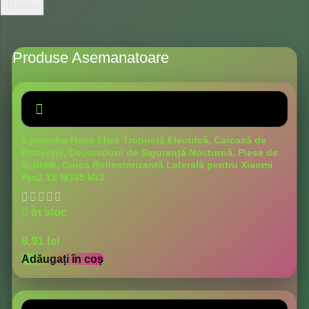
Produse Asemanatoare
1 pereche Huse Elice Trotinetă Electrică, Carcasă de
Protecție, Decorațiuni de Siguranță Nocturnă, Piese de
Schimb, Curea Reflectorizantă Laterală pentru Xiaomi
Pro2 1S M365 Mi3
În stoc
8,91
lei
Adăugați în coș