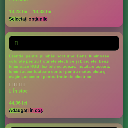
13,23
lei
–
13,33
lei
Selectați opțiunile
Esential pentru plimbări nocturne: Benzi luminoase
colorate pentru trotinete electrice și biciclete, benzi
luminoase RGB flexibile cu adeziv, instalare ușoară,
lumini accentuatoare contur pentru motociclete și
mașini, accesorii pentru trotinete electrice
În stoc
44,96
lei
Adăugați în coș