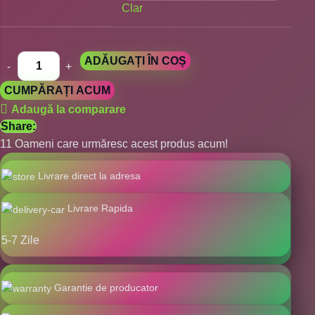
Clar
ADĂUGAȚI ÎN COȘ
CUMPĂRAȚI ACUM
Adaugă la comparare
Share:
11
Oameni care urmăresc acest produs acum!
Livrare direct la adresa
Livrare Rapida
5-7 Zile
Garantie de producator