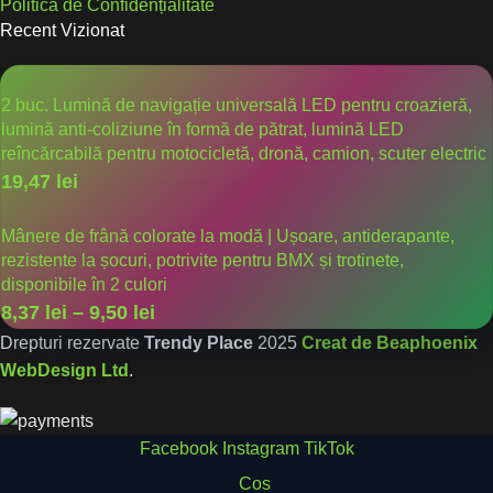
Politica de Confidențialitate
Recent Vizionat
2 buc. Lumină de navigație universală LED pentru croazieră,
lumină anti-coliziune în formă de pătrat, lumină LED
reîncărcabilă pentru motocicletă, dronă, camion, scuter electric
19,47
lei
Mânere de frână colorate la modă | Ușoare, antiderapante,
rezistente la șocuri, potrivite pentru BMX și trotinete,
disponibile în 2 culori
8,37
lei
–
9,50
lei
Drepturi rezervate
Trendy Place
2025
Creat de Beaphoenix
WebDesign Ltd
.
Facebook
Instagram
TikTok
Cos