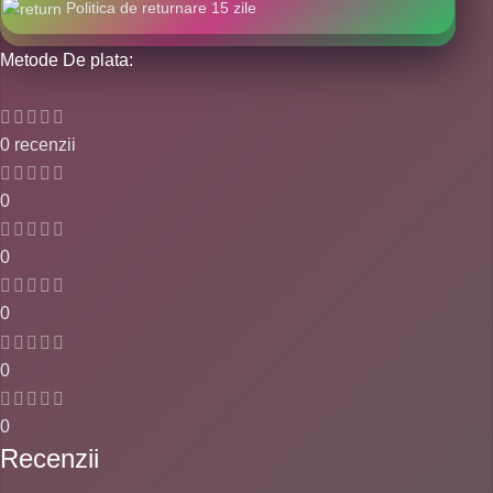
Politica de returnare 15 zile
Metode De plata:
0 recenzii
0
0
0
0
0
Recenzii