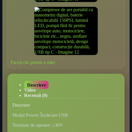
Faceți clic pentru a mări
Descriere
Video
Recenzii (0)
Descriere
Modul Power: Încărcare USB
Tensiune de operare: ≤36V