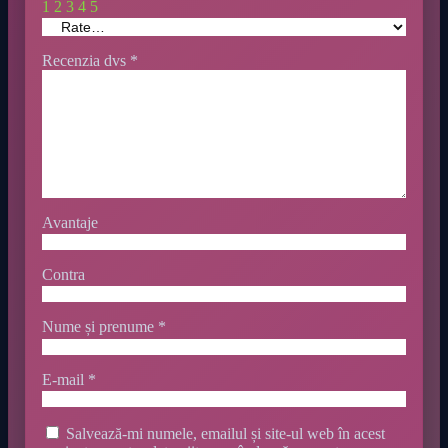
1
2
3
4
5
Recenzia dvs
*
Avantaje
Contra
Nume și prenume
*
E-mail
*
Salvează-mi numele, emailul și site-ul web în acest