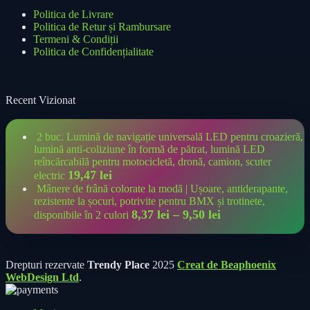
Politica de Livrare
Politica de Retur și Rambursare
Termeni & Condiții
Politica de Confidențialitate
Recent Vizionat
2 buc. Lumină de navigație universală LED pentru croazieră,
lumină anti-coliziune în formă de pătrat, lumină LED
reîncărcabilă pentru motocicletă, dronă, camion, scuter
19,47
lei
electric
Mânere de frână colorate la modă | Ușoare, antiderapante,
rezistente la șocuri, potrivite pentru BMX și trotinete,
8,37
lei
–
9,50
lei
disponibile în 2 culori
Drepturi rezervate
Trendy Place
2025
Creat de Beaphoenix
WebDesign Ltd
.