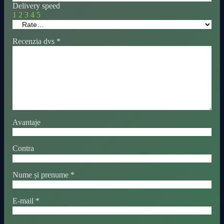
Delivery speed
1
2
3
4
5
Recenzia dvs
*
Avantaje
Contra
Nume și prenume
*
E-mail
*