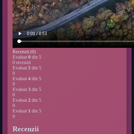
Recenzii (0)
Evaluat
0
din 5
0 recenzii
Evaluat
5
din 5
0
Evaluat
4
din 5
0
Evaluat
3
din 5
0
Evaluat
2
din 5
0
Evaluat
1
din 5
0
Recenzii