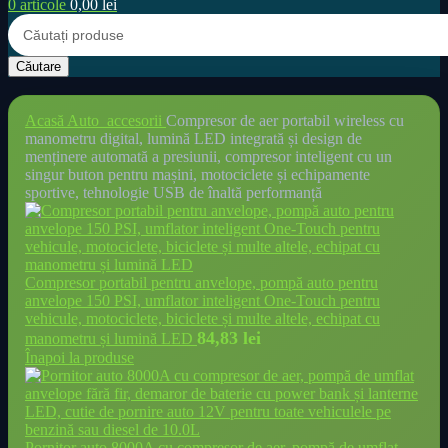
0
articole
0,00
lei
Căutare
Acasă
Auto_accesorii
Compresor de aer portabil wireless cu
manometru digital, lumină LED integrată și design de
menținere automată a presiunii, compresor inteligent cu un
singur buton pentru mașini, motociclete și echipamente
sportive, tehnologie USB de înaltă performanță
Compresor portabil pentru anvelope, pompă auto pentru
anvelope 150 PSI, umflator inteligent One-Touch pentru
vehicule, motociclete, biciclete și multe altele, echipat cu
84,83
lei
manometru și lumină LED
Înapoi la produse
Pornitor auto 8000A cu compresor de aer, pompă de umflat