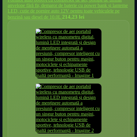
anvelope fără fir, demaror de baterie cu power bank și lanterne
LED, cutie de pornire auto 12V pentru toate vehiculele pe
214,23
lei
benzină sau diesel de 10.0L