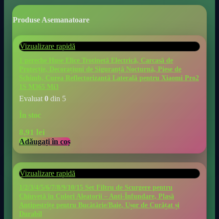
Produse Asemanatoare
Vizualizare rapidă
1 pereche Huse Elice Trotinetă Electrică, Carcasă de
Protecție, Decorațiuni de Siguranță Nocturnă, Piese de
Schimb, Curea Reflectorizantă Laterală pentru Xiaomi Pro2
1S M365 Mi3
Evaluat
0
din 5
În stoc
8,91
lei
Adăugați în coș
Vizualizare rapidă
1/2/3/4/5/6/7/8/9/10/15 Set Filtru de Scurgere pentru
Chiuvetă în Culori Aleatorii – Anti-Înfundare, Plasă
Antipestrițe pentru Bucătărie/Baie, Ușor de Curățat și
Durabil