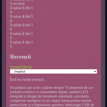
0 recenzii
Evaluat
5
din 5
0
Evaluat
4
din 5
0
Evaluat
3
din 5
0
Evaluat
2
din 5
0
Evaluat
1
din 5
0
Recenzii
Ștergeți filtrele
Încă nu există recenzii.
Fii primul care scrie o părere despre “Compresor de aer
portabil wireless cu manometru digital, lumină LED
integrată și design de menținere automată a presiunii,
compresor inteligent cu un singur buton pentru mașini,
motociclete și echipamente sportive, tehnologie USB de