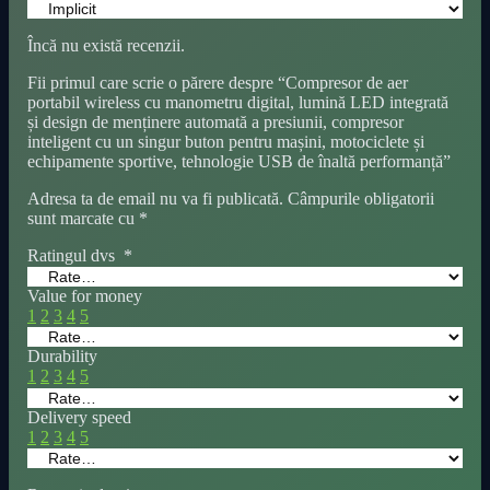
Încă nu există recenzii.
Fii primul care scrie o părere despre “Compresor de aer
portabil wireless cu manometru digital, lumină LED integrată
și design de menținere automată a presiunii, compresor
inteligent cu un singur buton pentru mașini, motociclete și
echipamente sportive, tehnologie USB de înaltă performanță”
Adresa ta de email nu va fi publicată.
Câmpurile obligatorii
sunt marcate cu
*
Ratingul dvs
*
Value for money
1
2
3
4
5
Durability
1
2
3
4
5
Delivery speed
1
2
3
4
5