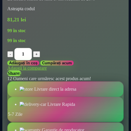
Asteapta codul
81,21
lei
99 în stoc
99 în stoc
Compresor
de
aer
Adăugați în coș
Cumpărați acum
portabil
Adaugă la comparare
wireless
Share:
cu
12
Oameni care urmăresc acest produs acum!
manometru
digital,
Livrare direct la adresa
lumină
LED
integrată
Livrare Rapida
și
design
5-7 Zile
de
menținere
automată
Garantie de producator