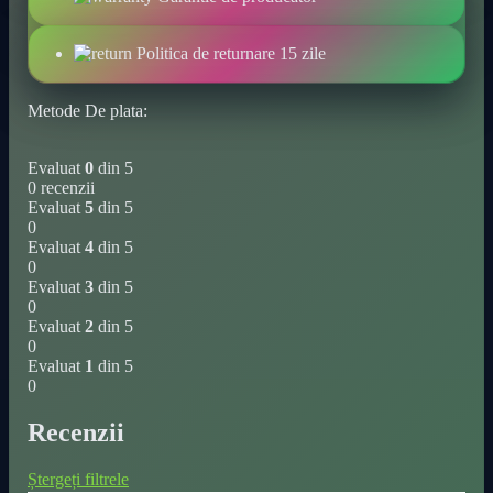
a
presiunii,
compresor
Politica de returnare 15 zile
inteligent
cu
Metode De plata:
un
singur
buton
Evaluat
0
din 5
pentru
0 recenzii
mașini,
Evaluat
5
din 5
motociclete
0
și
Evaluat
4
din 5
echipamente
0
sportive,
Evaluat
3
din 5
tehnologie
0
USB
Evaluat
2
din 5
de
0
înaltă
Evaluat
1
din 5
performanță
0
cantitate
Recenzii
Ștergeți filtrele