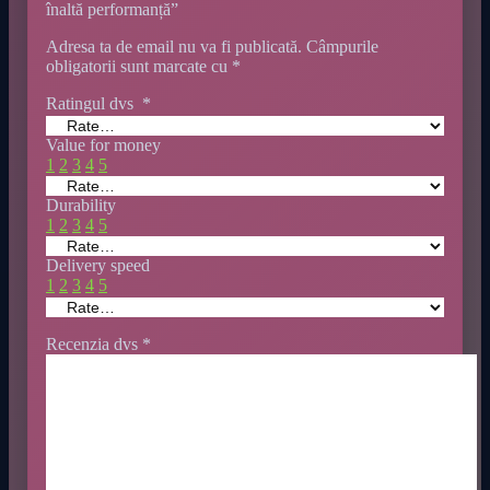
înaltă performanță”
Adresa ta de email nu va fi publicată.
Câmpurile
obligatorii sunt marcate cu
*
Ratingul dvs
*
Value for money
1
2
3
4
5
Durability
1
2
3
4
5
Delivery speed
1
2
3
4
5
Recenzia dvs
*