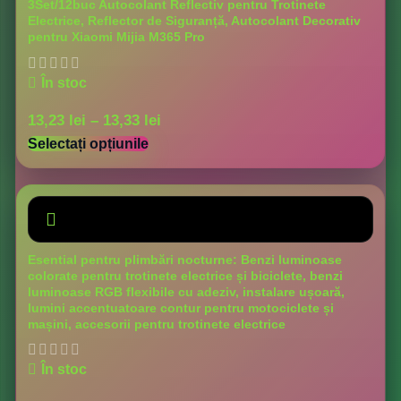
3Set/12buc Autocolant Reflectiv pentru Trotinete
Electrice, Reflector de Siguranță, Autocolant Decorativ
pentru Xiaomi Mijia M365 Pro
În stoc
13,23
lei
–
13,33
lei
Selectați opțiunile
Esential pentru plimbări nocturne: Benzi luminoase
colorate pentru trotinete electrice și biciclete, benzi
luminoase RGB flexibile cu adeziv, instalare ușoară,
lumini accentuatoare contur pentru motociclete și
mașini, accesorii pentru trotinete electrice
În stoc