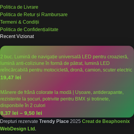
Politica de Livrare
Politica de Retur și Rambursare
Termeni & Condiții
Politica de Confidențialitate
Recent Vizionat
2 buc. Lumină de navigație universală LED pentru croazieră,
lumină anti-coliziune în formă de pătrat, lumină LED
reîncărcabilă pentru motocicletă, dronă, camion, scuter electric
19,47
lei
Mânere de frână colorate la modă | Ușoare, antiderapante,
rezistente la șocuri, potrivite pentru BMX și trotinete,
disponibile în 2 culori
8,37
lei
–
9,50
lei
Drepturi rezervate
Trendy Place
2025
Creat de Beaphoenix
WebDesign Ltd
.