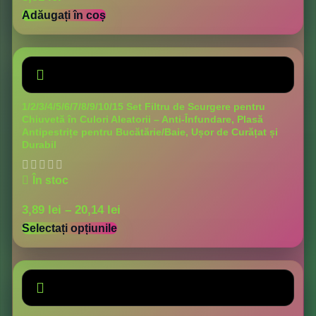
Adăugați în coș
1/2/3/4/5/6/7/8/9/10/15 Set Filtru de Scurgere pentru
Chiuvetă în Culori Aleatorii – Anti-Înfundare, Plasă
Antipestrițe pentru Bucătărie/Baie, Ușor de Curățat și
Durabil
În stoc
3,89
lei
–
20,14
lei
Selectați opțiunile