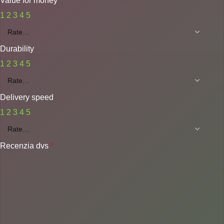
Value for money
1
2
3
4
5
Durability
1
2
3
4
5
Delivery speed
1
2
3
4
5
Recenzia dvs
*