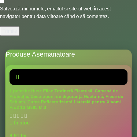
Salvează-mi numele, emailul și site-ul web în acest
navigator pentru data viitoare când o să comentez.
Produse Asemanatoare
1 pereche Huse Elice Trotinetă Electrică, Carcasă de
Protecție, Decorațiuni de Siguranță Nocturnă, Piese de
Schimb, Curea Reflectorizantă Laterală pentru Xiaomi
Pro2 1S M365 Mi3
În stoc
8,91
lei