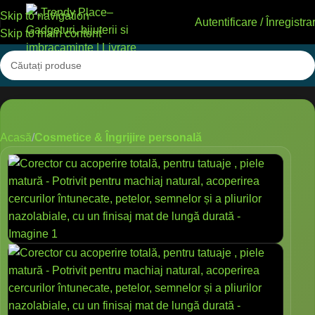
Skip to navigation
Autentificare / Înregistra
Skip to main content
Acasă
Cosmetice & Îngrijire personală