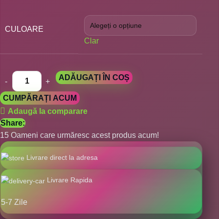
CULOARE
Clar
ADĂUGAȚI ÎN COȘ
CUMPĂRAȚI ACUM
Adaugă la comparare
Share:
15
Oameni care urmăresc acest produs acum!
Livrare direct la adresa
Livrare Rapida
5-7 Zile