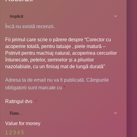
Încă nu există recenzii.
Fii primul care scrie o părere despre “Corector cu
acoperire totală, pentru tatuaje , piele matură –
Potrivit pentru machiaj natural, acoperirea cercurilor
întunecate, petelor, semnelor și a pliurilor
nazolabiale, cu un finisaj mat de lungă durată”
Adresa ta de email nu va fi publicată.
Câmpurile
obligatorii sunt marcate cu
*
Ratingul dvs
*
Value for money
1
2
3
4
5