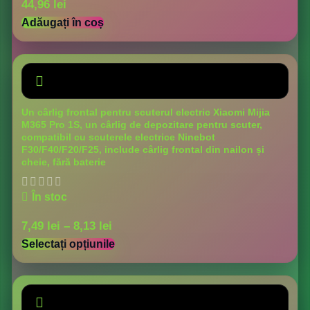
44,96
lei
Adăugați în coș
Un cârlig frontal pentru scuterul electric Xiaomi Mijia
M365 Pro 1S, un cârlig de depozitare pentru scuter,
compatibil cu scuterele electrice Ninebot
F30/F40/F20/F25, include cârlig frontal din nailon și
cheie, fără baterie
În stoc
7,49
lei
–
8,13
lei
Selectați opțiunile