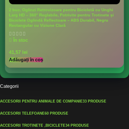
2 buc. Oglinzi Retrovizoare pentru Bicicletă cu Unghi
Larg HD – 360° Reglabile, Potrivite pentru Trotinete și
Biciclete Oglindă Reflectoare – ABS Durabil, Negru
Rectangular cu Viziune Clară
În stoc
41,57
lei
Adăugați în coș
Categorii
ACCESORII PENTRU ANIMALE DE COMPANIE
33 PRODUSE
ACCESORII TELEFOANE
60 PRODUSE
ACCESORII TROTINETE ,BICICLETE
34 PRODUSE