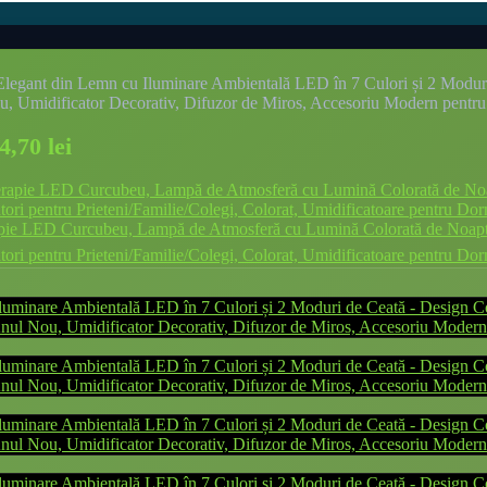
Elegant din Lemn cu Iluminare Ambientală LED în 7 Culori și 2 Modu
u, Umidificator Decorativ, Difuzor de Miros, Accesoriu Modern pentru 
4,70
lei
pie LED Curcubeu, Lampă de Atmosferă cu Lumină Colorată de Noapte,
i pentru Prieteni/Familie/Colegi, Colorat, Umidificatoare pentru Do