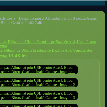
ri de Ceată – Design Compact Alimentat prin USB pentru Acasă,
Birou, Ceată de Înaltă Calitate
 Difuzor de Uleiuri Esențiale pe Bază de Apă, Umidificator
13,45
lei
rmitor