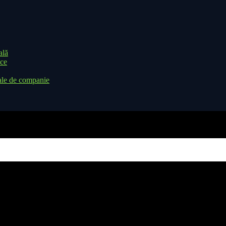
ală
ice
ale de companie