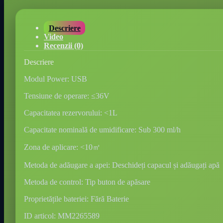
Descriere
Video
Recenzii (0)
Descriere
Modul Power: USB
Tensiune de operare: ≤36V
Capacitatea rezervorului: <1L
Capacitate nominală de umidificare: Sub 300 ml/h
Zona de aplicare: <10㎡
Metoda de adăugare a apei: Deschideți capacul și adăugați apă
Metoda de control: Tip buton de apăsare
Proprietățile bateriei: Fără Baterie
ID articol: MM2265589