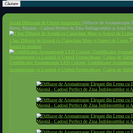
Căutare
Acasă
Difuzoare & Uleiuri terapeutice
Diffuzor de Aromaterapie 
Birou, Mașină – Cadoul Perfect de Ziua Îndrăgostiților și Anul No
7
1 buc Difuzor de Aromă cu Capacitate Mare și Aspect de Lemn
Înapoi la produse
Umidificator Aromaterapie LED Colorat, Umidificator Aromatera
Aromaterapie cu Lumină și Umbră Fermecătoare, Cadou de Sărbător