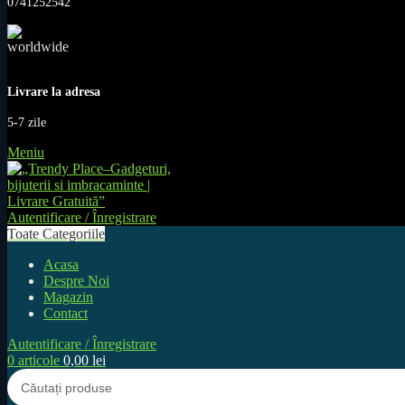
0741252542
Livrare la adresa
5-7 zile
Meniu
Autentificare / Înregistrare
Toate Categoriile
Acasa
Despre Noi
Magazin
Contact
Autentificare / Înregistrare
0
articole
0,00
lei