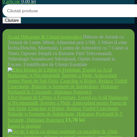
0
articole
0,00
lei
Căutare
Acasă
Difuzoare & Uleiuri terapeutice
Difuzor de Aromă cu
Textură de Lemn 300ml, Alimentat prin USB, 3 Stiluri (Lemn
Închis/Deschis, Marmură), Lumini de Atmosferă cu 7 Culori și
Timer, Operare Simplă cu Butoane Fără Telecomandă,
Tehnologie Soundwave Silențioasă, Oprire Automată la
Uscare, Umidificator de Uleiuri Esențiale
Efect Instant de Lifting și Fermitate. Esență cu Acid Hialuronic
și Nicotinamidă, Îngrijire a Pielii, Antioxidant pentru Pungi de
Sub Ochi, Cearcăne și Riduri, Reduce Vizibil Cearcănele,
Ridurile și Semnele de Îmbătrânire, Hidratare Profundă în 5
13,78
lei
Secunde, Hidratare Puternică
Înapoi la produse