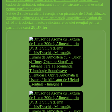
Set de 3 sticle cu uleiuri esențiale cu picurător de 10ml, difuzor,
lumânare, difuzor cu piatră aromatică, umidificator, cadou de
sărbători, odorizant auto, reîncărcare cu ulei esențial pentru
28,37
lei
parfum de casă