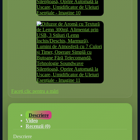
Faceți clic pentru a mări
Descriere
Video
Recenzii (0)
Descriere