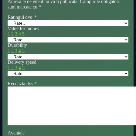
Adresa ta de email nu va fi publicată.
Câmpurile obligatorii
sunt marcate cu
*
Ratingul dvs
*
Value for money
1
2
3
4
5
Durability
1
2
3
4
5
Delivery speed
1
2
3
4
5
Recenzia dvs
*
Avantaje