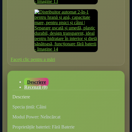
Faceți clic pentru a mări
Descriere
Recenzii (0)
Descriere
Specia țintă: Câini
Modul Power: Neîncărcat
Proprietățile bateriei: Fără Baterie