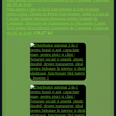
Olita pentru Caini cu Tavă Anti-Stropire si Anti-Scurgere
pentru Urina | Design de Perete Anti-Stropire, Stabil si Usor de
Curatat, Toaleta Interioara Designata pentru Animale de
Companie, Dispozitiv de Antrenament la Olita pentru Cainei,
Tavă pentru Dezechibratul Animalelor de Companie, Fabricata
150,67
lei
din PE de Ezify