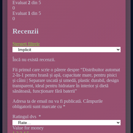
Evaluat
2
din 5
0
Evaluat
1
din 5
0
Recenzii
Ștergeți filtrele
Încă nu există recenzii.
Fii primul care scrie o părere despre “Distribuitor automat
2-în-1 pentru hrană și apă, capacitate mare, pentru pisici
și câini | Separare uscată și umedă, plastic durabil, design
transparent, ideal pentru hidratare în interior și dietă
sănătoasă, funcționare fără baterii”
Adresa ta de email nu va fi publicată.
Câmpurile
obligatorii sunt marcate cu
*
Ratingul dvs
*
Value for money