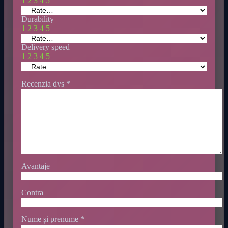
1
2
3
4
5
Durability
1
2
3
4
5
Delivery speed
1
2
3
4
5
Recenzia dvs
*
Avantaje
Contra
Nume și prenume
*