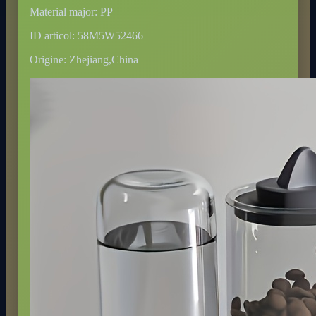
Material major: PP
ID articol: 58M5W52466
Origine: Zhejiang,China