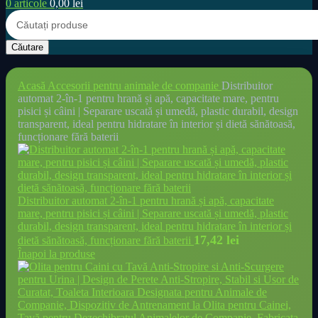
0
articole
0,00
lei
Căutare
Acasă
Accesorii pentru animale de companie
Distribuitor
automat 2-în-1 pentru hrană și apă, capacitate mare, pentru
pisici și câini | Separare uscată și umedă, plastic durabil, design
transparent, ideal pentru hidratare în interior și dietă sănătoasă,
funcționare fără baterii
Distribuitor automat 2-în-1 pentru hrană și apă, capacitate
mare, pentru pisici și câini | Separare uscată și umedă, plastic
durabil, design transparent, ideal pentru hidratare în interior și
17,42
lei
dietă sănătoasă, funcționare fără baterii
Înapoi la produse