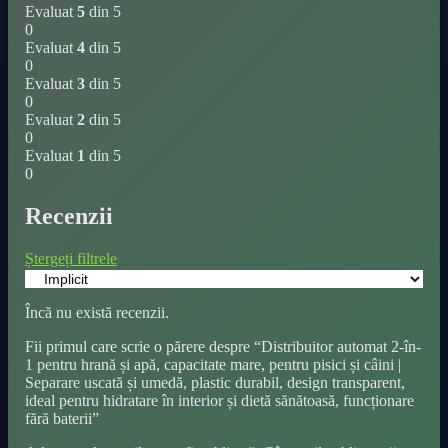
Evaluat
5
din 5
0
Evaluat
4
din 5
0
Evaluat
3
din 5
0
Evaluat
2
din 5
0
Evaluat
1
din 5
0
Recenzii
Ștergeți filtrele
Încă nu există recenzii.
Fii primul care scrie o părere despre “Distribuitor automat 2-în-
1 pentru hrană și apă, capacitate mare, pentru pisici și câini |
Separare uscată și umedă, plastic durabil, design transparent,
ideal pentru hidratare în interior și dietă sănătoasă, funcționare
fără baterii”