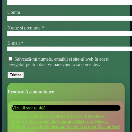
Contra
Nume și prenume
*
E-mail
*
Salvează-mi numele, emailul și site-ul web în acest
navigator pentru data viitoare când o să comentez.
Produse Asemanatoare
Vizualizare rapidă
1 pereche Huse Elice Trotinetă Electrică, Carcasă de
Protecție, Decorațiuni de Siguranță Nocturnă, Piese de
Schimb, Curea Reflectorizantă Laterală pentru Xiaomi Pro2