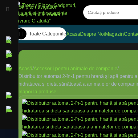
Skip to navigation
Skip to main content
Toate Categoriile
Acasa
Despre Noi
Magazin
Conta
Acasă
Accesorii pentru animale de companie
Distribuitor automat 2-în-1 pentru hrană și apă pentru
hidratarea și dieta sănătoasă a animalelor de companie în i
Înapoi la produse