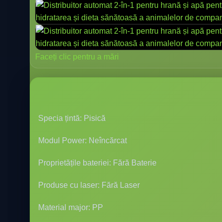
Faceți clic pentru a mări
Specia țintă: Pisică
Modul Power: Neîncărcat
Proprietățile bateriei: Fără Baterie
Produse cu laser: Fără Laser
Material major: PP