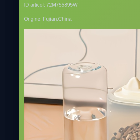
ID articol: 72M755895W
Origine: Fujian,China