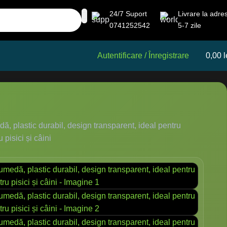
24/7 Suport
Livrare la adre
0741252542
5-7 zile
Autentificare / Înregistrare
0,00
l
, plastic durabil, design transparent, ideal pentru
 pisici și câini