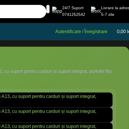
24/7 Suport
Livrare la adre
0741252542
5-7 zile
Autentificare / Înregistrare
0,00
l
suport pentru carduri și suport integrat, portofel flip