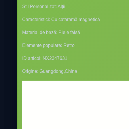
Stil Personalizat: Alții
Caracteristici: Cu cataramă magnetică
Material de bază: Piele falsă
Elemente populare: Retro
ID articol: NX2347631
Origine: Guangdong,China