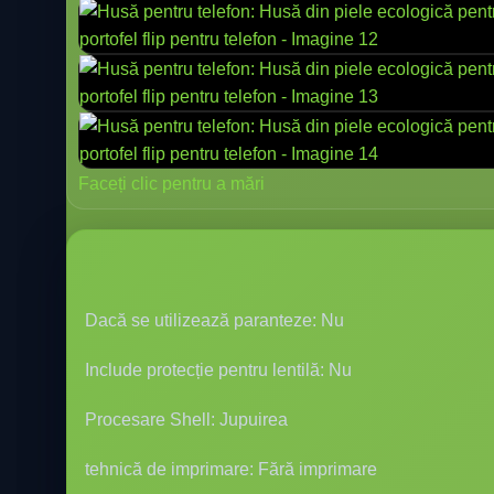
Faceți clic pentru a mări
Dacă se utilizează paranteze: Nu
Include protecție pentru lentilă: Nu
Procesare Shell: Jupuirea
tehnică de imprimare: Fără imprimare