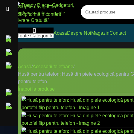
Skip to navigation
Skip to main content
Acasa
Despre Noi
Magazin
Contact
Toate Categoriile
Acasă
Accesorii telefoane
Husă pentru telefon: Husă din piele ecologică pentru G
pentru telefon
Înapoi la produse