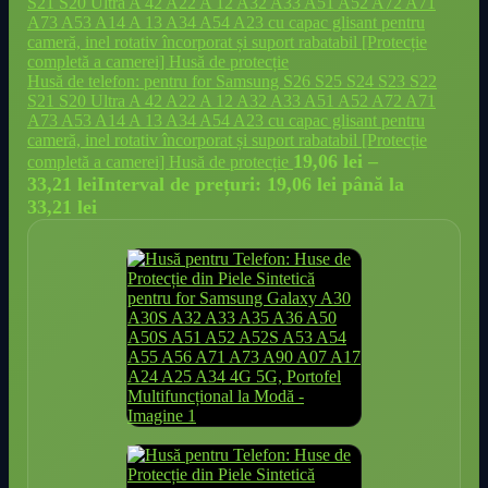
Husă de telefon: pentru for Samsung S26 S25 S24 S23 S22
S21 S20 Ultra A 42 A22 A 12 A32 A33 A51 A52 A72 A71
A73 A53 A14 A 13 A34 A54 A23 cu capac glisant pentru
cameră, inel rotativ încorporat și suport rabatabil [Protecție
19,06
lei
–
completă a camerei] Husă de protecție
33,21
lei
Interval de prețuri: 19,06 lei până la
33,21 lei