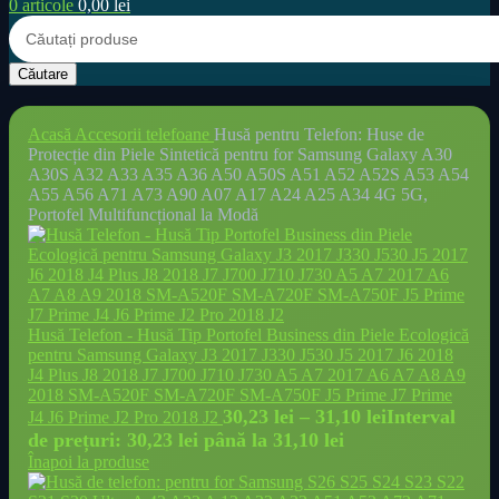
0
articole
0,00
lei
Căutare
Acasă
Accesorii telefoane
Husă pentru Telefon: Huse de
Protecție din Piele Sintetică pentru for Samsung Galaxy A30
A30S A32 A33 A35 A36 A50 A50S A51 A52 A52S A53 A54
A55 A56 A71 A73 A90 A07 A17 A24 A25 A34 4G 5G,
Portofel Multifuncțional la Modă
Husă Telefon - Husă Tip Portofel Business din Piele Ecologică
pentru Samsung Galaxy J3 2017 J330 J530 J5 2017 J6 2018
J4 Plus J8 2018 J7 J700 J710 J730 A5 A7 2017 A6 A7 A8 A9
2018 SM-A520F SM-A720F SM-A750F J5 Prime J7 Prime
30,23
lei
–
31,10
lei
Interval
J4 J6 Prime J2 Pro 2018 J2
de prețuri: 30,23 lei până la 31,10 lei
Înapoi la produse