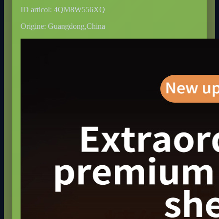
ID articol: 4QM8W556XQ
Origine: Guangdong,China