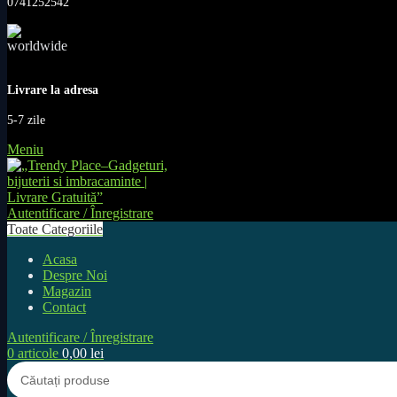
0741252542
Livrare la adresa
5-7 zile
Meniu
Autentificare / Înregistrare
Toate Categoriile
Acasa
Despre Noi
Magazin
Contact
Autentificare / Înregistrare
0
articole
0,00
lei