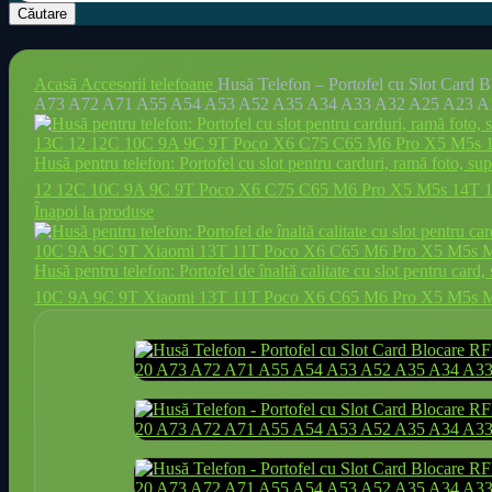
Căutare
Acasă
Accesorii telefoane
Husă Telefon – Portofel cu Slot Card 
A73 A72 A71 A55 A54 A53 A52 A35 A34 A33 A32 A25 A23 A1
Husă pentru telefon: Portofel cu slot pentru carduri, ramă foto, s
12 12C 10C 9A 9C 9T Poco X6 C75 C65 M6 Pro X5 M5s 14T 13T, 
Înapoi la produse
Husă pentru telefon: Portofel de înaltă calitate cu slot pentru c
10C 9A 9C 9T Xiaomi 13T 11T Poco X6 C65 M6 Pro X5 M5s M3 Pr