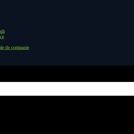
ală
ice
ale de companie