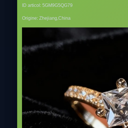
ID articol: 5GM9G5QG79
Origine: Zhejiang,China