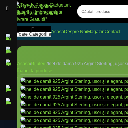
Skip to navigation
Skip to main content
Acasa
Despre Noi
Magazin
Contact
Toate Categoriile
Acasă
Bijuterii
Inel de damă 925 Argint Sterling, ușor și
Înapoi la produse