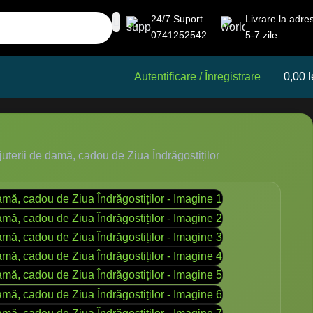
24/7 Suport
Livrare la adre
0741252542
5-7 zile
Autentificare / Înregistrare
0,00
l
ijuterii de damă, cadou de Ziua Îndrăgostiților