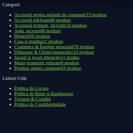
Categorii
Accesorii pentru animale de companie
33 produse
Accesorii telefoane
60 produse
Accesorii trotinete ,biciclete
34 produse
Auto_accesorii
8 produse
Bijuterii
50 produse
Casa si gradina
11 produse
Cosmetice & Îngrijire personală
78 produse
Difuzoare & Uleiuri terapeutice
24 produse
Jucarii si jocuri interactive
1 produs
Masaj terapeutic,relaxare
8 produse
Produse pentru curatenie
43 produse
Linkuri Utile
Politica de Livrare
Politica de Retur și Rambursare
Termeni & Condiții
Politica de Confidențialitate