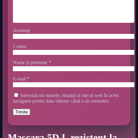
Avantaje
Contra
Nume și prenume
*
E-mail
*
Salvează-mi numele, emailul și site-ul web în acest
navigator pentru data viitoare când o să comentez.
Mascara 5D I, rezistent la