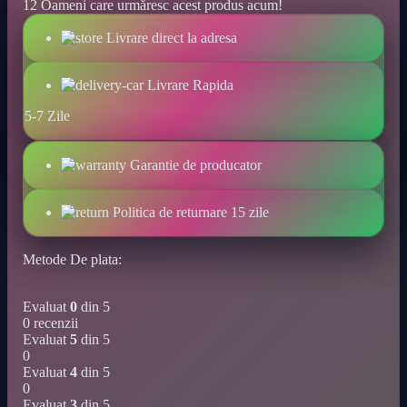
12
Oameni care urmăresc acest produs acum!
volum
și
Livrare direct la adresa
alungire
.
cantitate
Livrare Rapida
5-7 Zile
Garantie de producator
Politica de returnare 15 zile
Metode De plata:
Evaluat
0
din 5
0 recenzii
Evaluat
5
din 5
0
Evaluat
4
din 5
0
Evaluat
3
din 5