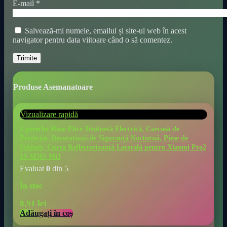
E-mail
*
Salvează-mi numele, emailul și site-ul web în acest
navigator pentru data viitoare când o să comentez.
Produse Asemanatoare
Vizualizare rapidă
1 pereche Huse Elice Trotinetă Electrică, Carcasă de
Protecție, Decorațiuni de Siguranță Nocturnă, Piese de
Schimb, Curea Reflectorizantă Laterală pentru Xiaomi Pro2
1S M365 Mi3
Evaluat
0
din 5
În stoc
8,91
lei
Adăugați în coș