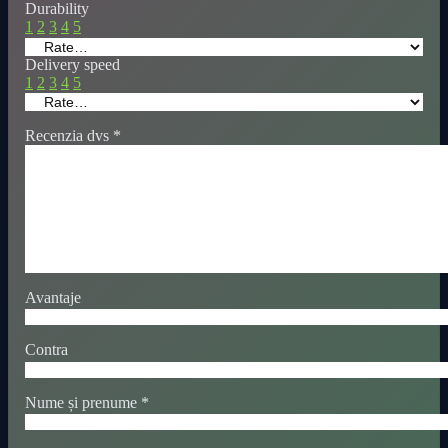
Durability
1
2
3
4
5
Delivery speed
1
2
3
4
5
Recenzia dvs
*
Avantaje
Contra
Nume și prenume
*