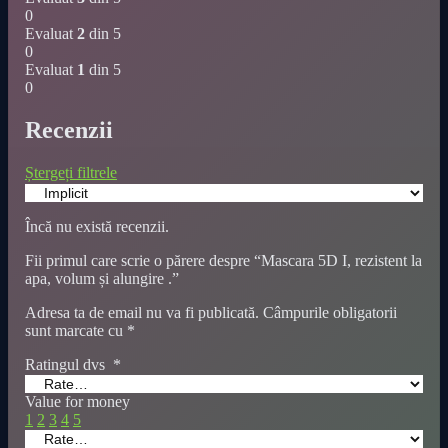
0
Evaluat
2
din 5
0
Evaluat
1
din 5
0
Recenzii
Ștergeți filtrele
Încă nu există recenzii.
Fii primul care scrie o părere despre “Mascara 5D I, rezistent la
apa, volum și alungire .”
Adresa ta de email nu va fi publicată.
Câmpurile obligatorii
sunt marcate cu
*
Ratingul dvs
*
Value for money
1
2
3
4
5