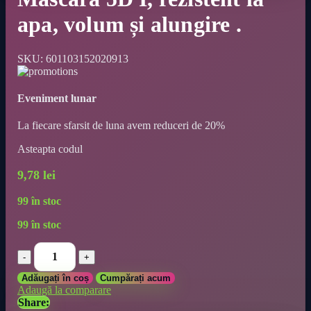
apa, volum și alungire .
SKU:
601103152020913
Eveniment lunar
La fiecare sfarsit de luna avem reduceri de 20%
Asteapta codul
9,78
lei
99 în stoc
99 în stoc
Mascara
5D
I,
Adăugați în coș
Cumpărați acum
rezistent
Adaugă la comparare
la
Share:
apa,