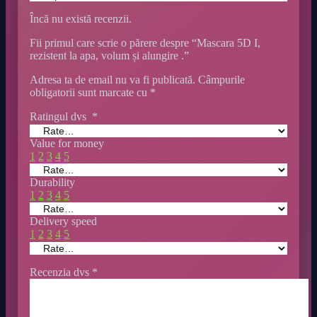
Încă nu există recenzii.
Fii primul care scrie o părere despre “Mascara 5D I,
rezistent la apa, volum și alungire .”
Adresa ta de email nu va fi publicată.
Câmpurile
obligatorii sunt marcate cu
*
Ratingul dvs
*
Value for money
1
2
3
4
5
Durability
1
2
3
4
5
Delivery speed
1
2
3
4
5
Recenzia dvs
*