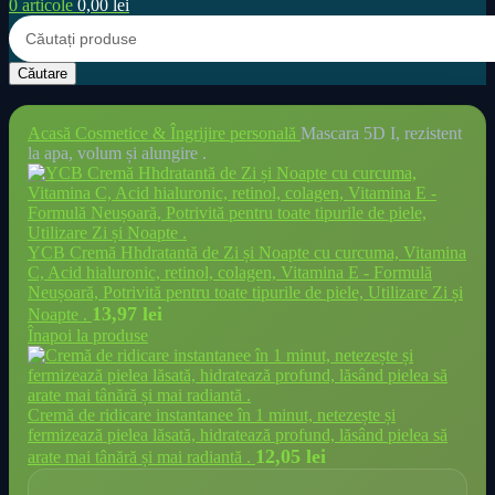
0
articole
0,00
lei
Căutare
Acasă
Cosmetice & Îngrijire personală
Mascara 5D I, rezistent
la apa, volum și alungire .
YCB Cremă Hhdratantă de Zi și Noapte cu curcuma, Vitamina
C, Acid hialuronic, retinol, colagen, Vitamina E - Formulă
Neușoară, Potrivită pentru toate tipurile de piele, Utilizare Zi și
13,97
lei
Noapte .
Înapoi la produse
Cremă de ridicare instantanee în 1 minut, netezește și
fermizează pielea lăsată, hidratează profund, lăsând pielea să
12,05
lei
arate mai tânără și mai radiantă .