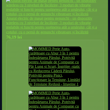
Aparat electric de masaj pentru genunchi - un dispozitiv
wireless cu 3 niveluri de încălzire, 3 moduri de vibrație
reglabile și funcții pentru susținerea atât a umărului, cât și a
cotului, cu o pernă de genunchi vibratoare și încălzită
76,19
lei