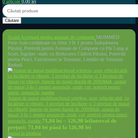
0
articole
0,00
lei
Căutare
Acasă
Accesorii pentru animale de companie
MOMMED
Perie Auto-curățitoare cu Abur 3 în 1 pentru Îndepărtarea
Părului, Potrivită pentru Animale de Companie cu Păr Lung și
Scurt, Îngrijire -static cu Reducerea Căderii Părului, Potrivită
pentru Pisici, Funcționare la Tensiune, Limitări de Tensiune
Redusă
Aparat de masaj multifuncțional wireless, ușor, reîncărcabil, cu
încălzire și vibrații, 3 niveluri de încălzire și 3 niveluri de masaj
cu vibrații, baterie de lungă durată de 2000Mah, aparat de
masaj 3-în-1 pentru genunchi, umăr, cot, potrivit pentru umeri,
71,04
lei
–
126,98
lei
Interval de
genunchi, gambe
prețuri: 71,04 lei până la 126,98 lei
Înapoi la produse