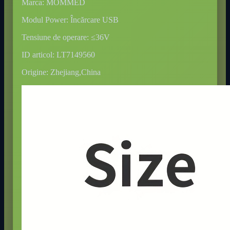
Marca: MOMMED
Modul Power: Încărcare USB
Tensiune de operare: ≤36V
ID articol: LT7149560
Origine: Zhejiang,China