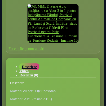
Faceți clic pentru a mări
Descriere
Video
Recenzii (0)
Descriere
Material cu peri: Oţel inoxidabil
Material: ABS (rășină ABS)