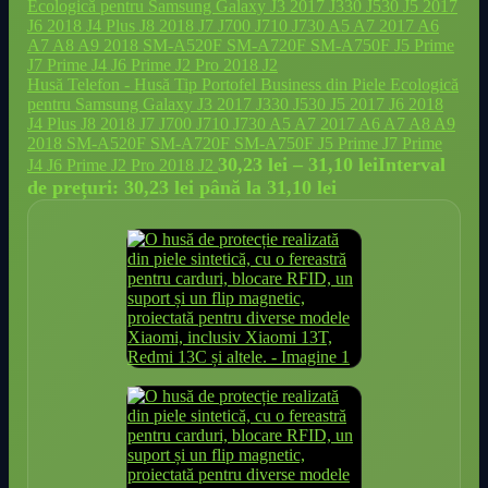
Husă Telefon - Husă Tip Portofel Business din Piele Ecologică
pentru Samsung Galaxy J3 2017 J330 J530 J5 2017 J6 2018
J4 Plus J8 2018 J7 J700 J710 J730 A5 A7 2017 A6 A7 A8 A9
2018 SM-A520F SM-A720F SM-A750F J5 Prime J7 Prime
30,23
lei
–
31,10
lei
Interval
J4 J6 Prime J2 Pro 2018 J2
de prețuri: 30,23 lei până la 31,10 lei