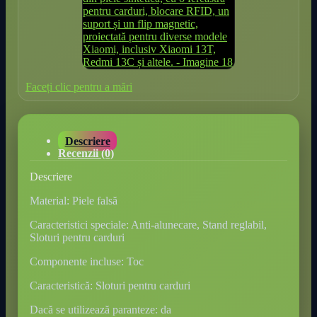
Faceți clic pentru a mări
Descriere
Recenzii (0)
Descriere
Material: Piele falsă
Caracteristici speciale: Anti-alunecare, Stand reglabil,
Sloturi pentru carduri
Componente incluse: Toc
Caracteristică: Sloturi pentru carduri
Dacă se utilizează paranteze: da