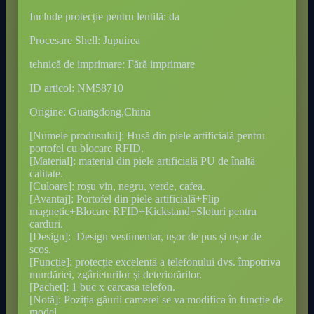
Include protecție pentru lentilă: da
Procesare Shell: Jupuirea
tehnică de imprimare: Fără imprimare
ID articol: NM58710
Origine: Guangdong,China
[Numele produsului]: Husă din piele artificială pentru
portofel cu blocare RFID.
[Material]: material din piele artificială PU de înaltă
calitate.
[Culoare]: roșu vin, negru, verde, cafea.
[Avantaj]: Portofel din piele artificială+Flip
magnetic+Blocare RFID+Kickstand+Sloturi pentru
carduri.
[Design]: Design vestimentar, ușor de pus și ușor de
scos.
[Funcție]: protecție excelentă a telefonului dvs. împotriva
murdăriei, zgârieturilor și deteriorărilor.
[Pachet]: 1 buc x carcasa telefon.
[Notă]: Poziția găurii camerei se va modifica în funcție de
model.