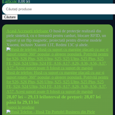
0
articole
0,00
lei
Căutare
Acasă
Accesorii telefoane
O husă de protecție realizată din
piele sintetică, cu o fereastră pentru carduri, blocare RFID, un
suport și un flip magnetic, proiectată pentru diverse modele
Xiaomi, inclusiv Xiaomi 13T, Redmi 13C și altele.
Husă de telefon: Husă cu suport cu margine placată cu aur și
suport rotativ 360° popular, o alegere populară. Potrivită pentru
for S26, S26 Plus, S26 Ultra, S25, S25 Ultra, S25 Plus, S25
FE, S24, S24 Ultra, S24 FE, A16, A17, A26, A36, A56, A37,
A57. Acest suport poate fi folosit ca suport de mașină
28,07
lei
–
29,13
lei
Interval de prețuri: 28,07 lei
până la 29,13 lei
Înapoi la produse