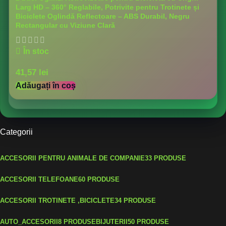
Larg HD – 360° Reglabile, Potrivite pentru Trotinete și
Biciclete Oglindă Reflectoare – ABS Durabil, Negru
Rectangular cu Viziune Clară
În stoc
41,57
lei
Adăugați în coș
Categorii
ACCESORII PENTRU ANIMALE DE COMPANIE
33 PRODUSE
ACCESORII TELEFOANE
60 PRODUSE
ACCESORII TROTINETE ,BICICLETE
34 PRODUSE
AUTO_ACCESORII
8 PRODUSE
BIJUTERII
50 PRODUSE