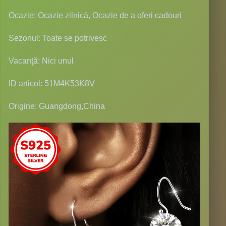
Ocazie: Ocazie zilnică, Ocazie de a oferi cadouri
Sezonul: Toate se potrivesc
Vacanţă: Nici unul
ID articol: 51M4K53K8V
Origine: Guangdong,China