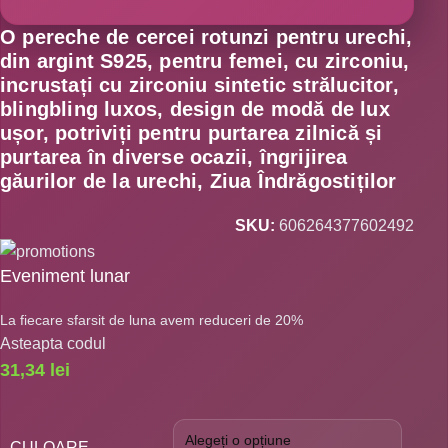
O pereche de cercei rotunzi pentru urechi,
din argint S925, pentru femei, cu zirconiu,
incrustați cu zirconiu sintetic strălucitor,
blingbling luxos, design de modă de lux
ușor, potriviți pentru purtarea zilnică și
purtarea în diverse ocazii, îngrijirea
găurilor de la urechi, Ziua Îndrăgostiților
SKU:
606264377602492
Eveniment lunar
La fiecare sfarsit de luna avem reduceri de 20%
Asteapta codul
31,34
lei
CULOARE