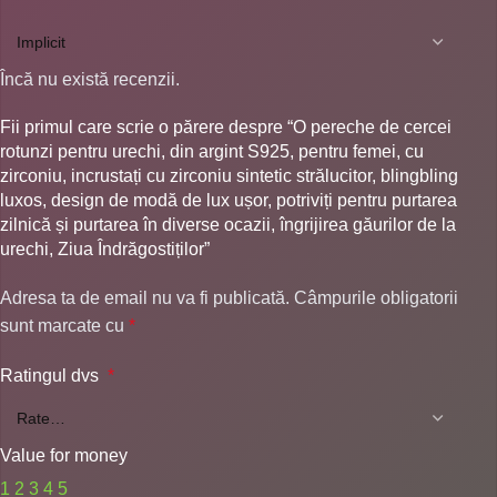
Încă nu există recenzii.
Fii primul care scrie o părere despre “O pereche de cercei
rotunzi pentru urechi, din argint S925, pentru femei, cu
zirconiu, incrustați cu zirconiu sintetic strălucitor, blingbling
luxos, design de modă de lux ușor, potriviți pentru purtarea
zilnică și purtarea în diverse ocazii, îngrijirea găurilor de la
urechi, Ziua Îndrăgostiților”
Adresa ta de email nu va fi publicată.
Câmpurile obligatorii
sunt marcate cu
*
Ratingul dvs
*
Value for money
1
2
3
4
5