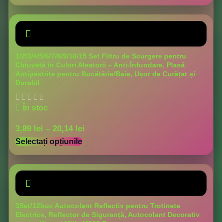
1/2/3/4/5/6/7/8/9/10/15 Set Filtru de Scurgere pentru
Chiuvetă în Culori Aleatorii – Anti-Înfundare, Plasă
Antipestrițe pentru Bucătărie/Baie, Ușor de Curățat și
Durabil
În stoc
3,89
lei
–
20,14
lei
Selectați opțiunile
3Set/12buc Autocolant Reflectiv pentru Trotinete
Electrice, Reflector de Siguranță, Autocolant Decorativ