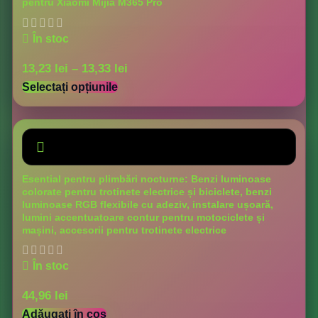
pentru Xiaomi Mijia M365 Pro
În stoc
13,23
lei
–
13,33
lei
Selectați opțiunile
Esential pentru plimbări nocturne: Benzi luminoase
colorate pentru trotinete electrice și biciclete, benzi
luminoase RGB flexibile cu adeziv, instalare ușoară,
lumini accentuatoare contur pentru motociclete și
mașini, accesorii pentru trotinete electrice
În stoc
44,96
lei
Adăugați în coș