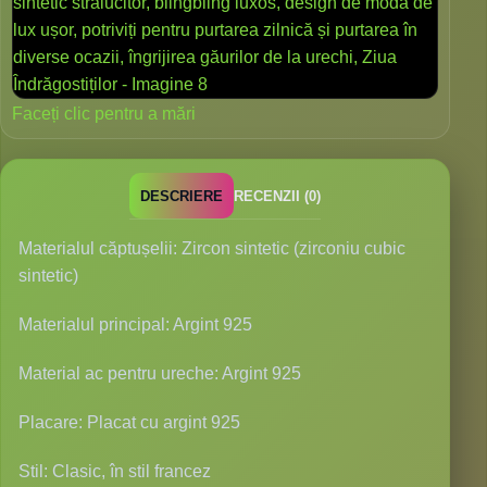
Faceți clic pentru a mări
DESCRIERE
RECENZII (0)
Materialul căptușelii: Zircon sintetic (zirconiu cubic
sintetic)
Materialul principal: Argint 925
Material ac pentru ureche: Argint 925
Placare: Placat cu argint 925
Stil: Clasic, în stil francez