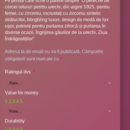
Fii primul care scrie o părere despre “O pereche de
cercei rotunzi pentru urechi, din argint S925, pentru
femei, cu zirconiu, incrustați cu zirconiu sintetic
strălucitor, blingbling luxos, design de modă de lux
ușor, potriviți pentru purtarea zilnică și purtarea în
diverse ocazii, îngrijirea găurilor de la urechi, Ziua
Îndrăgostiților”
Adresa ta de email nu va fi publicată.
Câmpurile
obligatorii sunt marcate cu
*
Ratingul dvs
*
Value for money
1
2
3
4
5
Durability
1
2
3
4
5