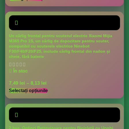
Un cârlig frontal pentru scuterul electric Xiaomi Mijia
M365 Pro 1S, un cârlig de depozitare pentru scuter,
compatibil cu scuterele electrice Ninebot
F30/F40/F20/F25, include cârlig frontal din nailon și
cheie, fără baterie
În stoc
7,49
lei
–
8,13
lei
Selectați opțiunile
2 buc. Oglinzi Retrovizoare pentru Bicicletă cu Unghi