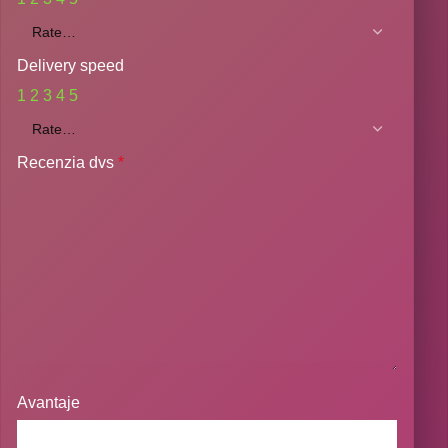
Delivery speed
1
2
3
4
5
Recenzia dvs
*
Avantaje