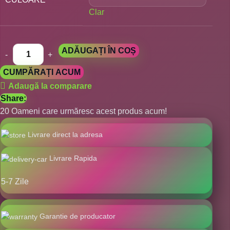
Clar
ADĂUGAȚI ÎN COȘ
CUMPĂRAȚI ACUM
Adaugă la comparare
Share:
20
Oameni care urmăresc acest produs acum!
Livrare direct la adresa
Livrare Rapida
5-7 Zile
Garantie de producator