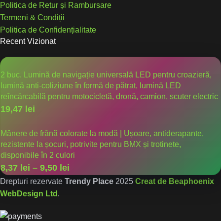
Politica de Retur și Rambursare
Termeni & Condiții
Politica de Confidențialitate
Recent Vizionat
2 buc. Lumină de navigație universală LED pentru croazieră,
lumină anti-coliziune în formă de pătrat, lumină LED
reîncărcabilă pentru motocicletă, dronă, camion, scuter electric
19,47
lei
Mânere de frână colorate la modă | Ușoare, antiderapante,
rezistente la șocuri, potrivite pentru BMX și trotinete,
disponibile în 2 culori
8,37
lei
–
9,50
lei
Drepturi rezervate
Trendy Place
2025
Creat de Beaphoenix
WebDesign Ltd
.