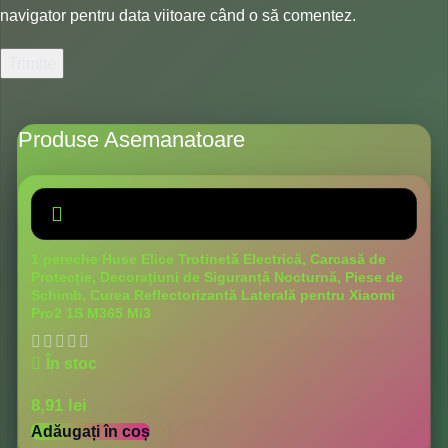
navigator pentru data viitoare când o să comentez.
Produse Asemanatoare
1 pereche Huse Elice Trotinetă Electrică, Carcasă de
Protecție, Decorațiuni de Siguranță Nocturnă, Piese de
Schimb, Curea Reflectorizantă Laterală pentru Xiaomi
Pro2 1S M365 Mi3
În stoc
8,91
lei
Adăugați în coș