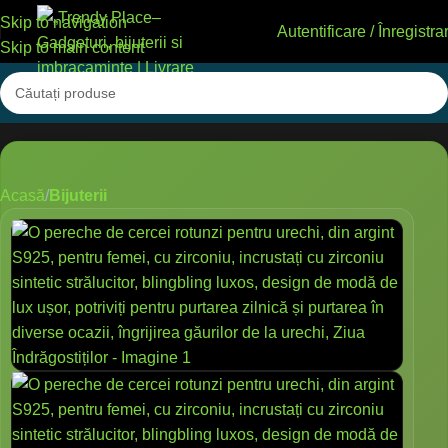
Skip to navigation
Autentificare / Înregistra
Skip to main content
Acasă
Bijuterii