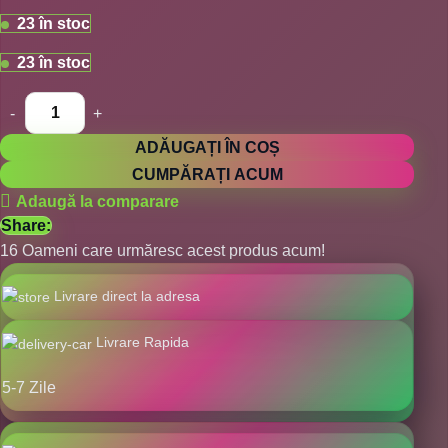
23 în stoc
23 în stoc
ADĂUGAȚI ÎN COȘ
CUMPĂRAȚI ACUM
Adaugă la comparare
Share:
16
Oameni care urmăresc acest produs acum!
Livrare direct la adresa
Livrare Rapida
5-7 Zile