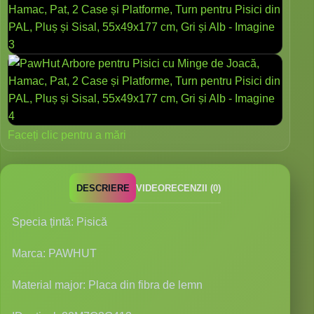
Faceți clic pentru a mări
DESCRIERE
VIDEO
RECENZII (0)
Specia țintă: Pisică
Marca: PAWHUT
Material major: Placa din fibra de lemn