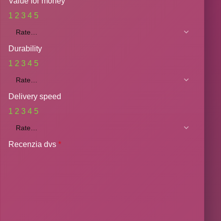
Value for money
1
2
3
4
5
Durability
1
2
3
4
5
Delivery speed
1
2
3
4
5
Recenzia dvs
*