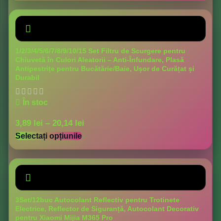
1/2/3/4/5/6/7/8/9/10/15 Set Filtru de Scurgere pentru
Chiuvetă în Culori Aleatorii – Anti-Înfundare, Plasă
Antipestrițe pentru Bucătărie/Baie, Ușor de Curățat și
Durabil
În stoc
3,89
lei
–
20,14
lei
Selectați opțiunile
3Set/12buc Autocolant Reflectiv pentru Trotinete
Electrice, Reflector de Siguranță, Autocolant Decorativ
pentru Xiaomi Mijia M365 Pro