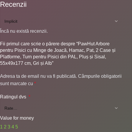
Recenzii
Încă nu există recenzii.
Fii primul care scrie o părere despre “PawHut Arbore
pentru Pisici cu Minge de Joacă, Hamac, Pat, 2 Case și
Platforme, Turn pentru Pisici din PAL, Pluș și Sisal,
55x49x177 cm, Gri și Alb”
Adresa ta de email nu va fi publicată.
Câmpurile obligatorii
sunt marcate cu
*
Ratingul dvs
*
Value for money
1
2
3
4
5