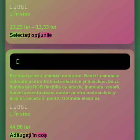
În stoc
13,23
lei
–
13,33
lei
Selectați opțiunile
Esential pentru plimbări nocturne: Benzi luminoase
colorate pentru trotinete electrice și biciclete, benzi
luminoase RGB flexibile cu adeziv, instalare ușoară,
lumini accentuatoare contur pentru motociclete și
mașini, accesorii pentru trotinete electrice
În stoc
44,96
lei
Adăugați în coș