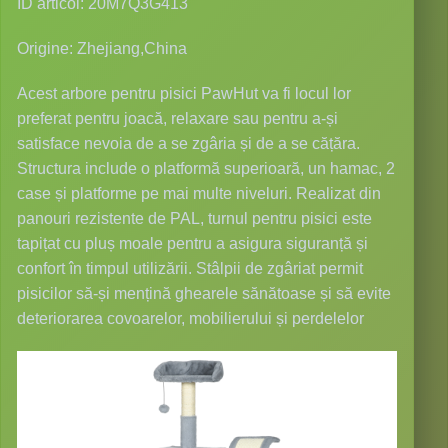
ID articol: 20M7Q3G413
Origine: Zhejiang,China
Acest arbore pentru pisici PawHut va fi locul lor
preferat pentru joacă, relaxare sau pentru a-și
satisface nevoia de a se zgâria și de a se cățăra.
Structura include o platformă superioară, un hamac, 2
case și platforme pe mai multe niveluri. Realizat din
panouri rezistente de PAL, turnul pentru pisici este
tapițat cu pluș moale pentru a asigura siguranță și
confort în timpul utilizării. Stâlpii de zgâriat permit
pisicilor să-și mențină ghearele sănătoase și să evite
deteriorarea covoarelor, mobilierului și perdelelor