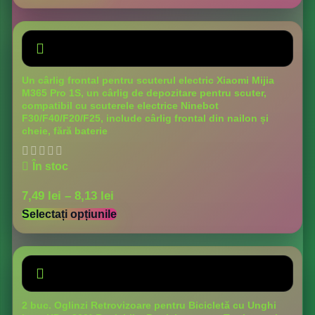
Un cârlig frontal pentru scuterul electric Xiaomi Mijia
M365 Pro 1S, un cârlig de depozitare pentru scuter,
compatibil cu scuterele electrice Ninebot
F30/F40/F20/F25, include cârlig frontal din nailon și
cheie, fără baterie
În stoc
7,49
lei
–
8,13
lei
Selectați opțiunile
2 buc. Oglinzi Retrovizoare pentru Bicicletă cu Unghi