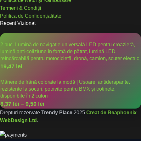
Politica de Retur și Rambursare
Termeni & Condiții
Politica de Confidențialitate
Recent Vizionat
2 buc. Lumină de navigație universală LED pentru croazieră,
lumină anti-coliziune în formă de pătrat, lumină LED
reîncărcabilă pentru motocicletă, dronă, camion, scuter electric
19,47
lei
Mânere de frână colorate la modă | Ușoare, antiderapante,
rezistente la șocuri, potrivite pentru BMX și trotinete,
disponibile în 2 culori
8,37
lei
–
9,50
lei
Drepturi rezervate
Trendy Place
2025
Creat de Beaphoenix
WebDesign Ltd
.