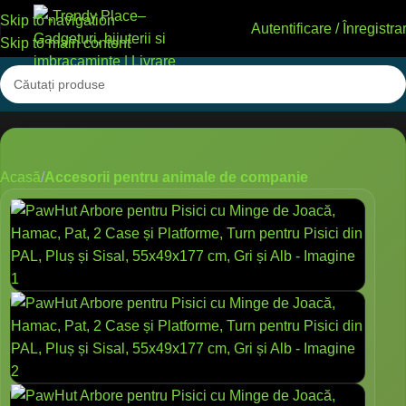
Skip to navigation
Autentificare / Înregistra
Skip to main content
Acasă
Accesorii pentru animale de companie