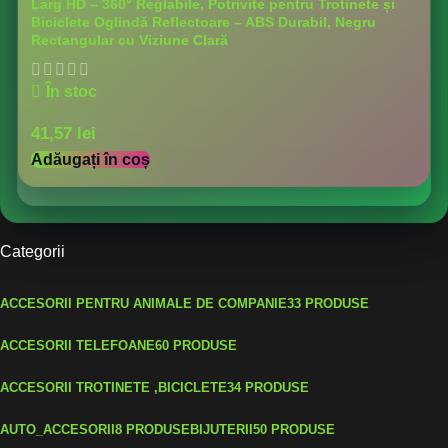
Larg HD – 360° Reglabile, Potrivite pentru Trotinete și
Biciclete Oglindă Reflectoare – ABS Durabil, Negru
Rectangular cu Viziune Clară
În stoc
41,57
lei
Adăugați în coș
Categorii
ACCESORII PENTRU ANIMALE DE COMPANIE
33 PRODUSE
ACCESORII TELEFOANE
60 PRODUSE
ACCESORII TROTINETE ,BICICLETE
34 PRODUSE
AUTO_ACCESORII
8 PRODUSE
BIJUTERII
50 PRODUSE