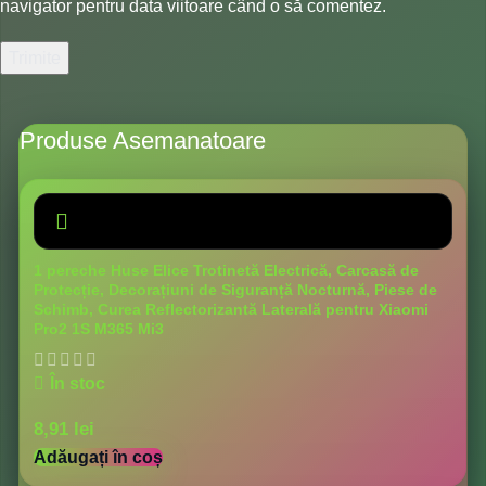
navigator pentru data viitoare când o să comentez.
Produse Asemanatoare
1 pereche Huse Elice Trotinetă Electrică, Carcasă de
Protecție, Decorațiuni de Siguranță Nocturnă, Piese de
Schimb, Curea Reflectorizantă Laterală pentru Xiaomi
Pro2 1S M365 Mi3
În stoc
8,91
lei
Adăugați în coș