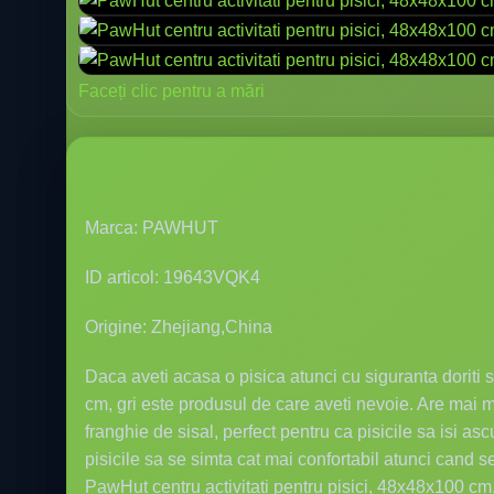
Faceți clic pentru a mări
Marca: PAWHUT
ID articol: 19643VQK4
Origine: Zhejiang,China
Daca aveti acasa o pisica atunci cu siguranta doriti 
cm, gri este produsul de care aveti nevoie. Are mai m
franghie de sisal, perfect pentru ca pisicile sa isi a
pisicile sa se simta cat mai confortabil atunci cand
PawHut centru activitati pentru pisici, 48x48x100 cm, g