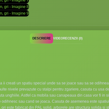
DESCRIERE
VIDEO
RECENZII (0)
sa ii creati un spatiu special unde sa se joace sau sa se odihne
ulte nivele prevazute cu stalpi pentru zgariere, casuta cu usa de
scuta unghiile. Astfel ca mobila sau canapeaua din casa vor fi in
 se odihnesc sau cand se joaca. Casuta de asemenea este spatiul 
ri este fabricat din PAL solid, arborele are structura solida si st