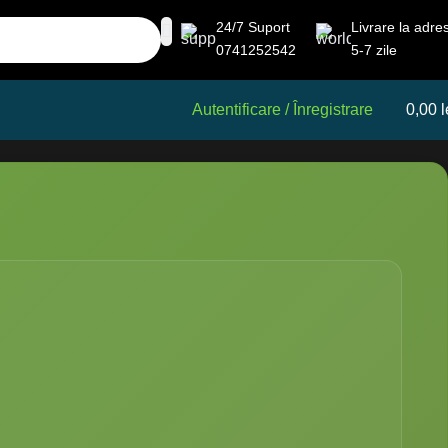
24/7 Suport
Livrare la adre
0741252542
5-7 zile
Autentificare / Înregistrare
0,00
l