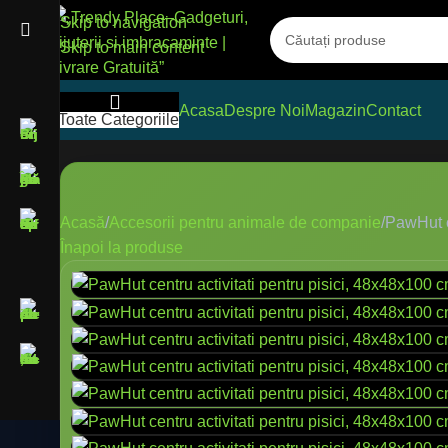
Skip to navigation
Skip to main content
Acasa
Despre Noi
Magazin
Contact
Toate Categoriile
Acasă
Accesorii pentru animale de companie
PawHut ce
Înapoi la produse