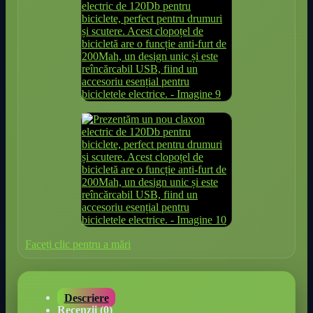
Faceți clic pentru a mări
Descriere
Recenzii (0)