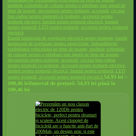
Bandă luminoasă de avertizare electrică pentru trotinete, bandă
luminoasă de avertizare pentru motociclete, îmbunătățește
vizibilitatea vehiculului pe timp de noapte, multiple schimbări
de culoare pentru o plimbare mai sigură pe timp de noapte,
decorațiuni pentru trotinete, accesorii, cel mai bun cadou
pentru prietenii cu trotinete, accesorii pentru trotinete electrice,
lumină pentru trotinetă electrică, lumină pentru trotinetă, LED
54,93
lei
–
pentru trotinetă, accesorii pentru trotinetă electrică
100,46
lei
Interval de prețuri: 54,93 lei până la
100,46 lei