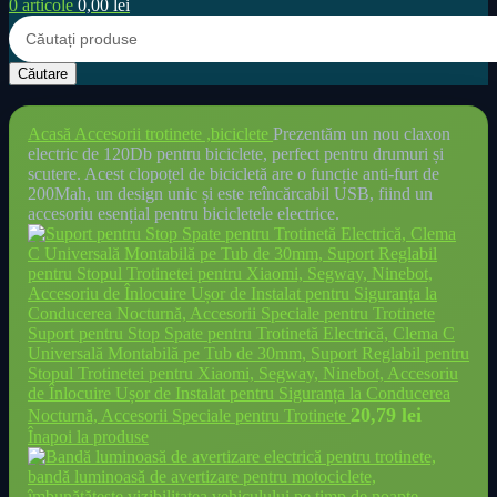
0
articole
0,00
lei
Căutare
Acasă
Accesorii trotinete ,biciclete
Prezentăm un nou claxon
electric de 120Db pentru biciclete, perfect pentru drumuri și
scutere. Acest clopoțel de bicicletă are o funcție anti-furt de
200Mah, un design unic și este reîncărcabil USB, fiind un
accesoriu esențial pentru bicicletele electrice.
Suport pentru Stop Spate pentru Trotinetă Electrică, Clema C
Universală Montabilă pe Tub de 30mm, Suport Reglabil pentru
Stopul Trotinetei pentru Xiaomi, Segway, Ninebot, Accesoriu
de Înlocuire Ușor de Instalat pentru Siguranța la Conducerea
20,79
lei
Nocturnă, Accesorii Speciale pentru Trotinete
Înapoi la produse