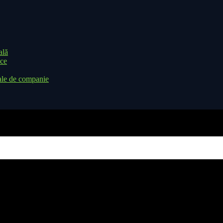
ală
ice
ale de companie