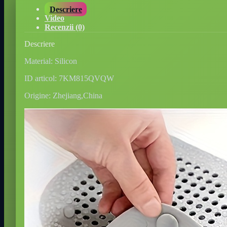
Descriere
Video
Recenzii (0)
Descriere
Material: Silicon
ID articol: 7KM815QVQW
Origine: Zhejiang,China