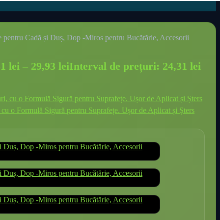
ere pentru Cadă și Duș, Dop -Miros pentru Bucătărie, Accesorii
31
lei
–
29,93
lei
Interval de prețuri: 24,31 lei
, cu o Formulă Sigură pentru Suprafețe. Ușor de Aplicat și Șters