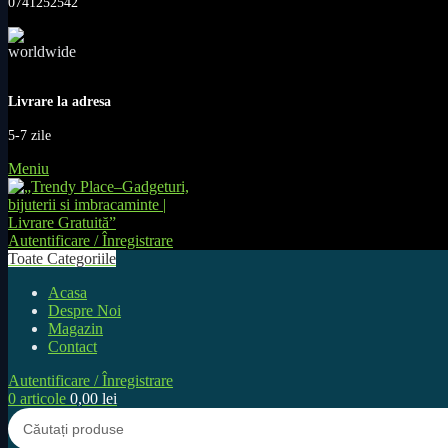
0741252542
Livrare la adresa
5-7 zile
Meniu
Autentificare / Înregistrare
Toate Categoriile
Acasa
Despre Noi
Magazin
Contact
Autentificare / Înregistrare
0
articole
0,00
lei