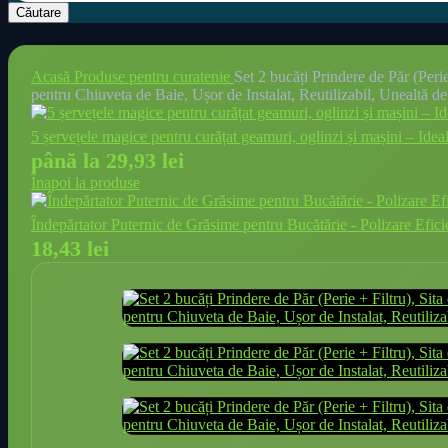
Căutare
Acasă
Produse pentru curatenie
Set 2 bucăți Prindere de Păr (Per
pentru Chiuveta de Baie, Ușor de Instalat, Reutilizabil, Unealtă d
5 șervețele magice pentru curățat geamuri, oglinzi și mașini – Ideal
până la 29,93 lei
Înapoi la produse
Îndepărtator Puternic de Grăsime pentru Bucătărie - Polizare Efici
18,43
lei