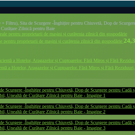
ie + Filtru), Sita de Scurgere -Înghițire pentru Chiuvetă, Dop de Scurg
e Curățare Zilnică pentru Baie
24,
e pentru proprietarii de mașini și curățenia zilnică din gospodărie
entă a Hotelor, Aragazelor și Cuptoarelor. Fără Miros și Fără Reziduuri