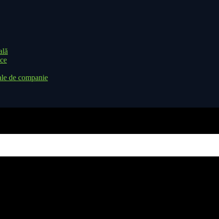
ală
ice
ale de companie