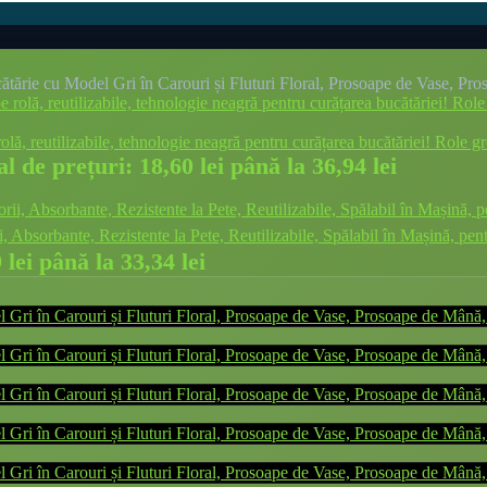
ătărie cu Model Gri în Carouri și Fluturi Floral, Prosoape de Vase, P
olă, reutilizabile, tehnologie neagră pentru curățarea bucătăriei! Role g
al de prețuri: 18,60 lei până la 36,94 lei
, Absorbante, Rezistente la Pete, Reutilizabile, Spălabil în Mașină, pe
 lei până la 33,34 lei