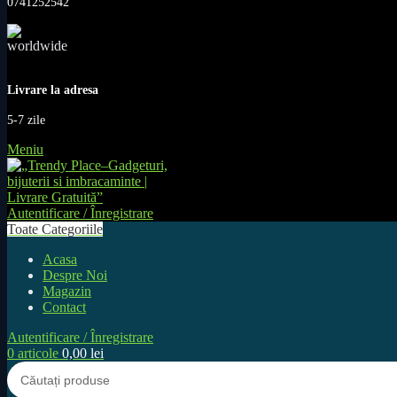
0741252542
Livrare la adresa
5-7 zile
Meniu
Autentificare / Înregistrare
Toate Categoriile
Acasa
Despre Noi
Magazin
Contact
Autentificare / Înregistrare
0
articole
0,00
lei