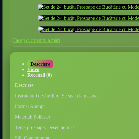
Faceți clic pentru a mări
Descriere
Video
Recenzii (0)
Descriere
Instrucțiuni de îngrijire: Se spala la masina
Formă: Alungit
Material: Poliester
Tema prosoape: Desen animat
Stil: Contemporan