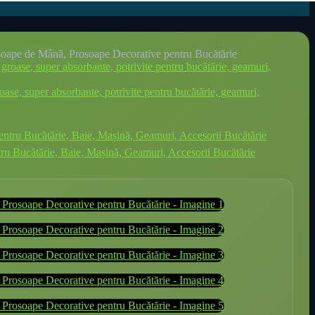
rosoape de Mână, Prosoape Decorative pentru Bucătărie
roase, super absorbante, potrivite pentru bucătărie, geamuri,
ntru Bucătărie, Baie, Mașină, Geamuri, Accesorii Bucătărie