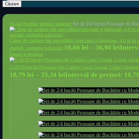
Căutare
Acasă
Produse pentru curatenie
Set de 2/4 bucăți Prosoape de Buc
Cârpe de curățare din microfibră extra mari și îngroșate, 4,0 m pe r
18,60
lei
–
36,94
lei
Interv
mașină, curățarea paharelor
Înapoi la produse
5-10/20 bucăți Prosoape din Catifea Coral Groasă, Culori Aleatorii
10,79
lei
–
33,34
lei
Interval de prețuri: 10,79