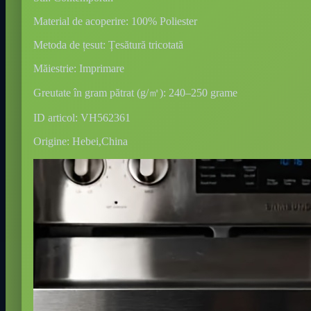
Material de acoperire: 100% Poliester
Metoda de țesut: Țesătură tricotată
Măiestrie: Imprimare
Greutate în gram pătrat (g/㎡): 240–250 grame
ID articol: VH562361
Origine: Hebei,China