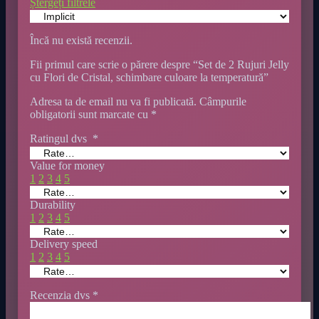
Ștergeți filtrele
Încă nu există recenzii.
Fii primul care scrie o părere despre “Set de 2 Rujuri Jelly
cu Flori de Cristal, schimbare culoare la temperatură”
Adresa ta de email nu va fi publicată.
Câmpurile
obligatorii sunt marcate cu
*
Ratingul dvs
*
Value for money
1
2
3
4
5
Durability
1
2
3
4
5
Delivery speed
1
2
3
4
5
Recenzia dvs
*