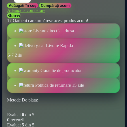
2
Adăugați în coș
Cumpărați acum
Rujuri
Adaugă la comparare
Jelly
Share:
cu
17
Oameni care urmăresc acest produs acum!
Flori
de
Livrare direct la adresa
Cristal,
schimbare
culoare
Livrare Rapida
la
temperatură
5-7 Zile
cantitate
Garantie de producator
Politica de returnare 15 zile
Metode De plata:
Evaluat
0
din 5
0 recenzii
Evaluat
5
din 5