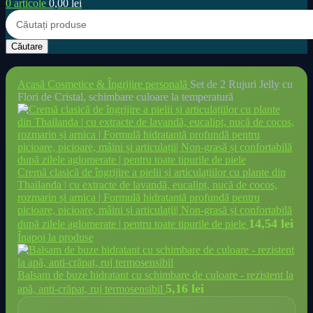
0
articole
0,00
lei
Căutare
Acasă
Cosmetice & Îngrijire personală
Set de 2 Rujuri Jelly cu
Flori de Cristal, schimbare culoare la temperatură
Cremă clasică de îngrijire a pielii și articulațiilor cu plante din
Thailanda | cu extracte de lavandă, eucalipt, nucă de cocos,
rozmarin și arnica | Formulă hidratantă profundă pentru
picioare, picioare, mâini și articulații| Non-grasă și confortabilă
14,54
lei
după zilele aglomerate | pentru toate tipurile de piele
Înapoi la produse
Balsam de buze hidratant cu schimbare de culoare - rezistent la
5,16
lei
apă, anti-crăpat, ruj termosensibil