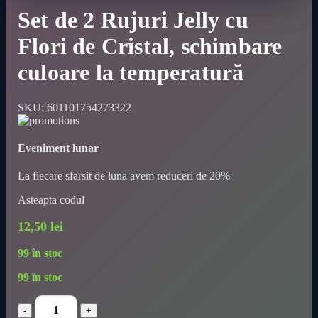
Set de 2 Rujuri Jelly cu
Flori de Cristal, schimbare
culoare la temperatură
SKU:
601101754273322
Eveniment lunar
La fiecare sfarsit de luna avem reduceri de 20%
Asteapta codul
12,50
lei
99 în stoc
99 în stoc
Set
de