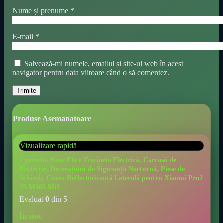
Nume și prenume
*
E-mail
*
Salvează-mi numele, emailul și site-ul web în acest
navigator pentru data viitoare când o să comentez.
Produse Asemanatoare
Vizualizare rapidă
1 pereche Huse Elice Trotinetă Electrică, Carcasă de
Protecție, Decorațiuni de Siguranță Nocturnă, Piese de
Schimb, Curea Reflectorizantă Laterală pentru Xiaomi Pro2
1S M365 Mi3
Evaluat
0
din 5
În stoc