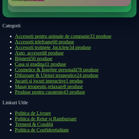
Categorii
Accesorii pentru animale de companie
33 produse
Accesorii telefoane
60 produse
Accesorii trotinete ,biciclete
34 produse
Auto_accesorii
8 produse
Bijuterii
50 produse
Casa si gradina
11 produse
Cosmetice & Îngrijire personală
78 produse
Difuzoare & Uleiuri terapeutice
24 produse
Jucarii si jocuri interactive
1 produs
Masaj terapeutic,relaxare
8 produse
Produse pentru curatenie
43 produse
Linkuri Utile
Politica de Livrare
Politica de Retur și Rambursare
Termeni & Condiții
Politica de Confidențialitate