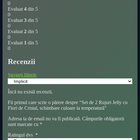
0
Evaluat
4
din 5
0
Evaluat
3
din 5
0
Evaluat
2
din 5
0
Evaluat
1
din 5
0
Recenzii
Ștergeți filtrele
Încă nu există recenzii.
Fii primul care scrie o părere despre “Set de 2 Rujuri Jelly cu
Flori de Cristal, schimbare culoare la temperatură”
Adresa ta de email nu va fi publicată.
Câmpurile obligatorii
sunt marcate cu
*
Ratingul dvs
*