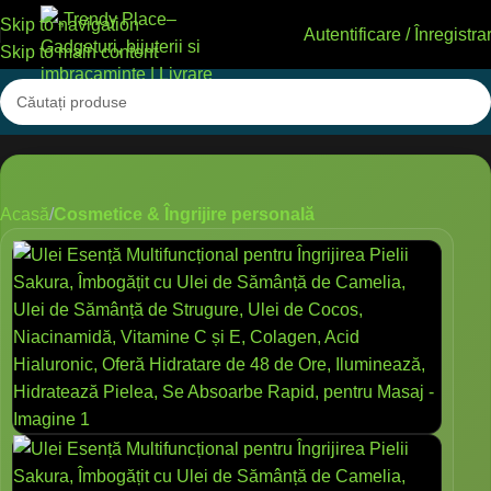
Skip to navigation
Autentificare / Înregistra
Skip to main content
Acasă
Cosmetice & Îngrijire personală