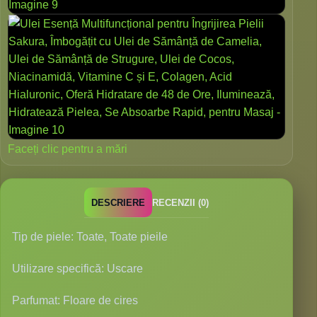
Faceți clic pentru a mări
DESCRIERE
RECENZII (0)
Tip de piele: Toate, Toate pieile
Utilizare specifică: Uscare
Parfumat: Floare de cires