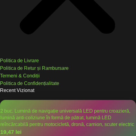
Politica de Livrare
Politica de Retur și Rambursare
Termeni & Condiții
Politica de Confidențialitate
Recent Vizionat
2 buc. Lumină de navigație universală LED pentru croazieră,
lumină anti-coliziune în formă de pătrat, lumină LED
reîncărcabilă pentru motocicletă, dronă, camion, scuter electric
19,47
lei