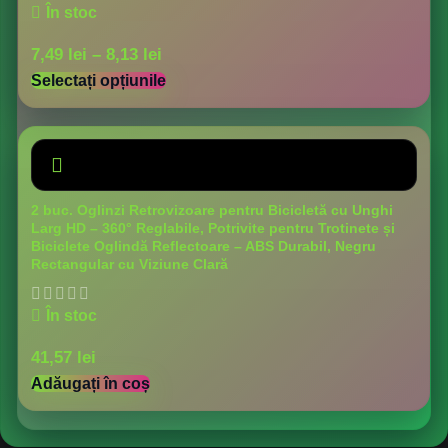
În stoc
7,49
lei
–
8,13
lei
Selectați opțiunile
2 buc. Oglinzi Retrovizoare pentru Bicicletă cu Unghi
Larg HD – 360° Reglabile, Potrivite pentru Trotinete și
Biciclete Oglindă Reflectoare – ABS Durabil, Negru
Rectangular cu Viziune Clară
În stoc
41,57
lei
Adăugați în coș