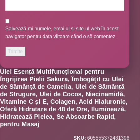
Salvează-mi numele, emailul și site-ul web în acest
navigator pentru data viitoare când o să comentez.
Ulei Esență Multifuncțional pentru
Îngrijirea Pielii Sakura, Îmbogățit cu Ulei
de Sămânță de Camelia, Ulei de Sămânță
de Strugure, Ulei de Cocos, Niacinamidă,
Vitamine C și E, Colagen, Acid Hialuronic,
Oferă Hidratare de 48 de Ore, Iluminează,
Hidratează Pielea, Se Absoarbe Rapid,
pentru Masaj
SKU:
605555372481396