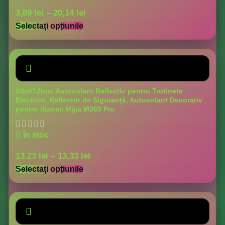
3,89
lei
–
20,14
lei
Selectați opțiunile
3Set/12buc Autocolant Reflectiv pentru Trotinete
Electrice, Reflector de Siguranță, Autocolant Decorativ
pentru Xiaomi Mijia M365 Pro
În stoc
13,23
lei
–
13,33
lei
Selectați opțiunile