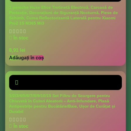
1 pereche Huse Elice Trotinetă Electrică, Carcasă de
Protecție, Decorațiuni de Siguranță Nocturnă, Piese de
Schimb, Curea Reflectorizantă Laterală pentru Xiaomi
Pro2 1S M365 Mi3
În stoc
8,91
lei
Adăugați în coș
1/2/3/4/5/6/7/8/9/10/15 Set Filtru de Scurgere pentru
Chiuvetă în Culori Aleatorii – Anti-Înfundare, Plasă
Antipestrițe pentru Bucătărie/Baie, Ușor de Curățat și
Durabil
În stoc