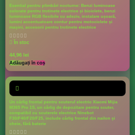
Esential pentru plimbări nocturne: Benzi luminoase
colorate pentru trotinete electrice și biciclete, benzi
luminoase RGB flexibile cu adeziv, instalare ușoară,
lumini accentuatoare contur pentru motociclete și
mașini, accesorii pentru trotinete electrice
În stoc
44,96
lei
Adăugați în coș
Un cârlig frontal pentru scuterul electric Xiaomi Mijia
M365 Pro 1S, un cârlig de depozitare pentru scuter,
compatibil cu scuterele electrice Ninebot
F30/F40/F20/F25, include cârlig frontal din nailon și
cheie, fără baterie