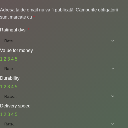
Adresa ta de email nu va fi publicată.
Câmpurile obligatorii
sunt marcate cu
*
Ratingul dvs
*
Value for money
1
2
3
4
5
Durability
1
2
3
4
5
Delivery speed
1
2
3
4
5