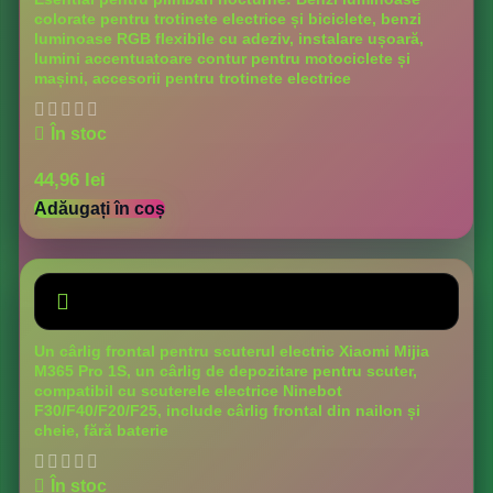
colorate pentru trotinete electrice și biciclete, benzi
luminoase RGB flexibile cu adeziv, instalare ușoară,
lumini accentuatoare contur pentru motociclete și
mașini, accesorii pentru trotinete electrice
În stoc
44,96
lei
Adăugați în coș
Un cârlig frontal pentru scuterul electric Xiaomi Mijia
M365 Pro 1S, un cârlig de depozitare pentru scuter,
compatibil cu scuterele electrice Ninebot
F30/F40/F20/F25, include cârlig frontal din nailon și
cheie, fără baterie
În stoc