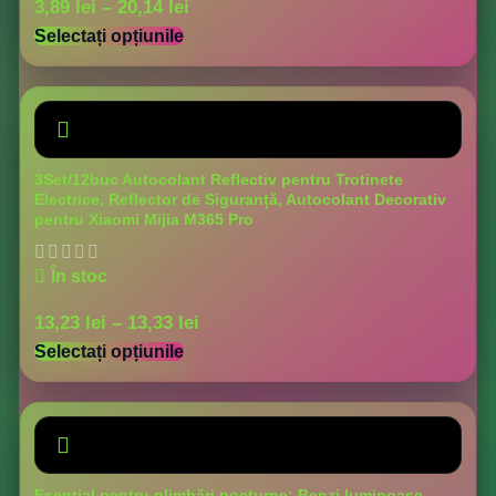
3,89
lei
–
20,14
lei
Selectați opțiunile
3Set/12buc Autocolant Reflectiv pentru Trotinete
Electrice, Reflector de Siguranță, Autocolant Decorativ
pentru Xiaomi Mijia M365 Pro
În stoc
13,23
lei
–
13,33
lei
Selectați opțiunile
Esential pentru plimbări nocturne: Benzi luminoase