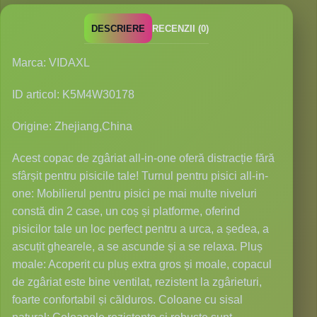
DESCRIERE
RECENZII (0)
Marca: VIDAXL
ID articol: K5M4W30178
Origine: Zhejiang,China
Acest copac de zgâriat all-in-one oferă distracție fără
sfârșit pentru pisicile tale! Turnul pentru pisici all-in-
one: Mobilierul pentru pisici pe mai multe niveluri
constă din 2 case, un coș și platforme, oferind
pisicilor tale un loc perfect pentru a urca, a ședea, a
ascuțit ghearele, a se ascunde și a se relaxa. Pluș
moale: Acoperit cu pluș extra gros și moale, copacul
de zgâriat este bine ventilat, rezistent la zgârieturi,
foarte confortabil și călduros. Coloane cu sisal