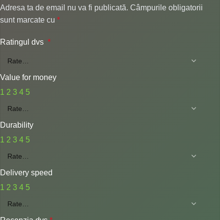
Adresa ta de email nu va fi publicată.
Câmpurile obligatorii
sunt marcate cu
*
Ratingul dvs
*
Value for money
1
2
3
4
5
Durability
1
2
3
4
5
Delivery speed
1
2
3
4
5