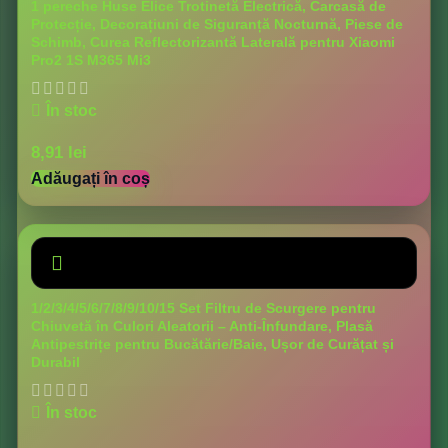
1 pereche Huse Elice Trotinetă Electrică, Carcasă de
Protecție, Decorațiuni de Siguranță Nocturnă, Piese de
Schimb, Curea Reflectorizantă Laterală pentru Xiaomi
Pro2 1S M365 Mi3
În stoc
8,91
lei
Adăugați în coș
1/2/3/4/5/6/7/8/9/10/15 Set Filtru de Scurgere pentru
Chiuvetă în Culori Aleatorii – Anti-Înfundare, Plasă
Antipestrițe pentru Bucătărie/Baie, Ușor de Curățat și
Durabil
În stoc