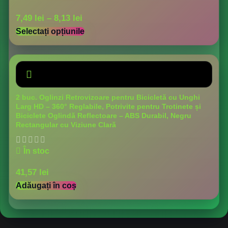
7,49
lei
–
8,13
lei
Selectați opțiunile
2 buc. Oglinzi Retrovizoare pentru Bicicletă cu Unghi
Larg HD – 360° Reglabile, Potrivite pentru Trotinete și
Biciclete Oglindă Reflectoare – ABS Durabil, Negru
Rectangular cu Viziune Clară
În stoc
41,57
lei
Adăugați în coș