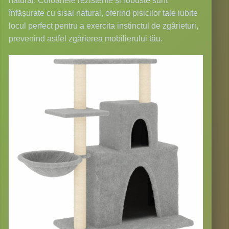
natural: Coloanele rezistente și robuste sunt
înfășurate cu sisal natural, oferind pisicilor tale iubite
locul perfect pentru a exercita instinctul de zgârieturi,
prevenind astfel zgârierea mobilierului tău.