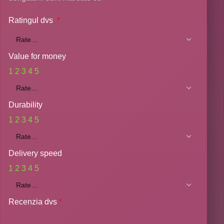
Ratingul dvs
*
Value for money
1
2
3
4
5
Durability
1
2
3
4
5
Delivery speed
1
2
3
4
5
Recenzia dvs
*