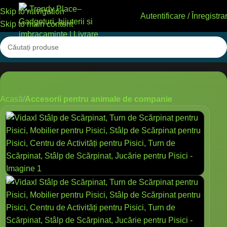
Skip to navigation
Autentificare / Înregistra
Skip to main content
Acasă
Accesorii pentru animale de companie