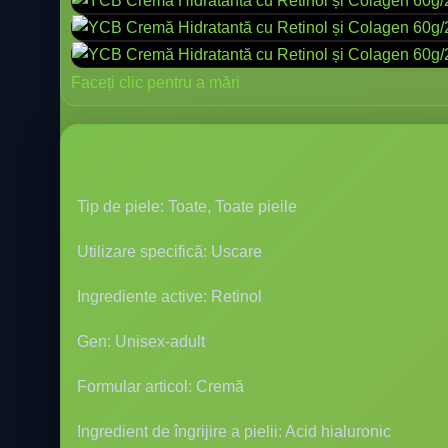
Faceți clic pentru a mări
Tip de piele: Toate, Toate pieile
Utilizare specifică: Uscare
Ingrediente active: Retinol
Gen: Unisex-adult
Formular articol: Cremă
Ingredient de îngrijire a pielii: Acid hialuronic