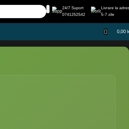
24/7 Suport
Livrare la adre
0741252542
5-7 zile
0,00
l