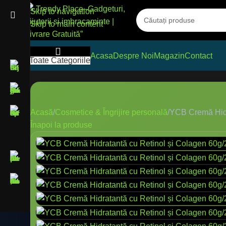
Skip to navigation
Skip to main content
Acasa
Despre Noi
Magazin
Contact
Toate Categoriile
Acasă
Cosmetice & Îngrijire personală
YCB Cremă Hidr
Înapoi la produse