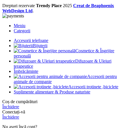
Drepturi rezervate
Trendy Place
2025
Creat de Beaphoenix
WebDesign Ltd
.
Meniu
Categorii
Accesorii telefoane
Bijuterii
Cosmetice & Îngrijire
personală
Difuzoare & Uleiuri
terapeutice
Îmbrăcăminte
Accesorii pentru
animale de companie
Accesorii trotinete ,biciclete
Suplimente alimentare & Produse naturiste
Coș de cumpărături
Închidere
Conectați-vă
Închidere
Nu aveți încă cont?