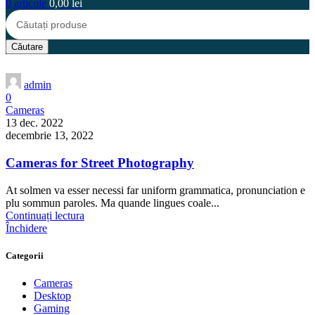
0
articole
0,00
lei
Căutare
admin
0
Cameras
13 dec. 2022
decembrie 13, 2022
Cameras for Street Photography
At solmen va esser necessi far uniform grammatica, pronunciation e
plu sommun paroles. Ma quande lingues coale...
Continuați lectura
Închidere
Categorii
Cameras
Desktop
Gaming