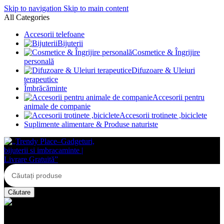
Skip to navigation
Skip to main content
All Categories
Accesorii telefoane
Bijuterii
Cosmetice & Îngrijire
personală
Difuzoare & Uleiuri
terapeutice
Îmbrăcăminte
Accesorii pentru
animale de companie
Accesorii trotinete ,biciclete
Suplimente alimentare & Produse naturiste
Căutare