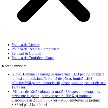
Politica de Livrare
Politica de Retur și Rambursare
Termeni & Condiții
Politica de Confidențialitate
Recent Vizionat
2 buc. Lumină de navigație universală LED pentru croazieră,
lumină anti-coliziune în formă de pătrat, lumină LED
reîncărcabilă pentru motocicletă, dronă, camion, scuter electric
19,47
lei
Mânere de frână colorate la modă | Ușoare, antiderapante,
rezistente la șocuri, potrivite pentru BMX și trotinete,
disponibile în 2 culori
8,37
lei
–
9,50
lei
Interval de prețuri:
8,37 lei până la 9,50 lei