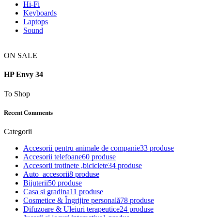
Hi-Fi
Keyboards
Laptops
Sound
ON SALE
HP Envy 34
To Shop
Recent Comments
Categorii
Accesorii pentru animale de companie
33 produse
Accesorii telefoane
60 produse
Accesorii trotinete ,biciclete
34 produse
Auto_accesorii
8 produse
Bijuterii
50 produse
Casa si gradina
11 produse
Cosmetice & Îngrijire personală
78 produse
Difuzoare & Uleiuri terapeutice
24 produse