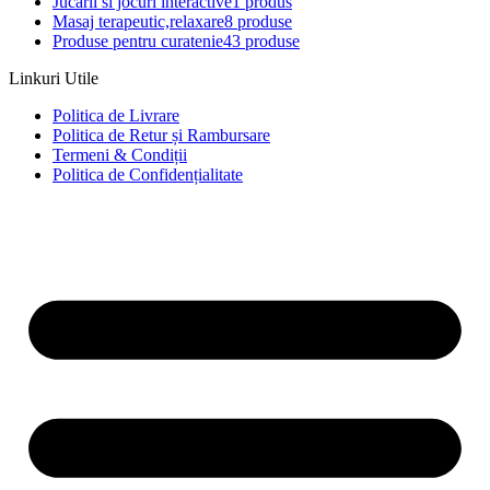
Jucarii si jocuri interactive
1 produs
Masaj terapeutic,relaxare
8 produse
Produse pentru curatenie
43 produse
Linkuri Utile
Politica de Livrare
Politica de Retur și Rambursare
Termeni & Condiții
Politica de Confidențialitate