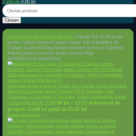
0
articole
0,00
lei
Căutare
Acasă
Accesorii trotinete ,biciclete
2 bucăți Tub de Protecție
pentru Cabluri Accesorii pentru Scuter Tub Schimbător de
Culoare Conductă Împachetată Rezistent la Praf și Zgârieturi
Potrivit pentru Accesorii Scuter Xiaomi Mijia
M365/Pro/1s/Essential/Pro2
Manșoane Extra Lungi și Groase din Cauciuc pentru Bicicletă,
Pad-uri Universale pentru Ghidon MTB/Trotinetă, Anti-
Alunecare cu Absorbție a Șocurilor, Adiții Confortabile pentru
23,00
lei
–
25,31
lei
Interval de
Ciclism (Pachet de 2)
prețuri: 23,00 lei până la 25,31 lei
Înapoi la produse