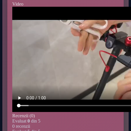
Video
Recenzii (0)
Evaluat
0
din 5
0 recenzii