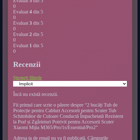
Evaluat
5
din 5
0
Evaluat
4
din 5
0
Evaluat
3
din 5
0
Evaluat
2
din 5
0
Evaluat
1
din 5
0
Recenzii
Ștergeți filtrele
Încă nu există recenzii.
Fii primul care scrie o părere despre “2 bucăți Tub de
Protecție pentru Cabluri Accesorii pentru Scuter Tub
Schimbător de Culoare Conductă Împachetată Rezistent
la Praf și Zgârieturi Potrivit pentru Accesorii Scuter
Xiaomi Mijia M365/Pro/1s/Essential/Pro2”
Adresa ta de email nu va fi publicată.
Câmpurile