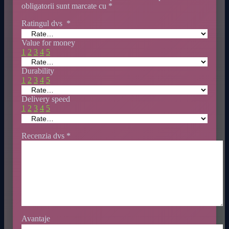
obligatorii sunt marcate cu
*
Ratingul dvs
*
Value for money
1
2
3
4
5
Durability
1
2
3
4
5
Delivery speed
1
2
3
4
5
Recenzia dvs
*
Avantaje