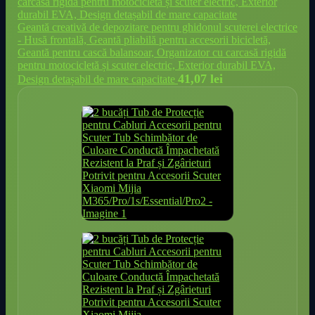
Geantă creativă de depozitare pentru ghidonul scuterei electrice
- Husă frontală, Geantă pliabilă pentru accesorii bicicletă,
Geantă pentru cască balansoar, Organizator cu carcasă rigidă
pentru motocicletă și scuter electric, Exterior durabil EVA,
41,07
lei
Design detașabil de mare capacitate