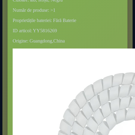
Număr de produse: >1
Proprietățile bateriei: Fără Baterie
ID articol: YY5816269
Origine: Guangdong,China