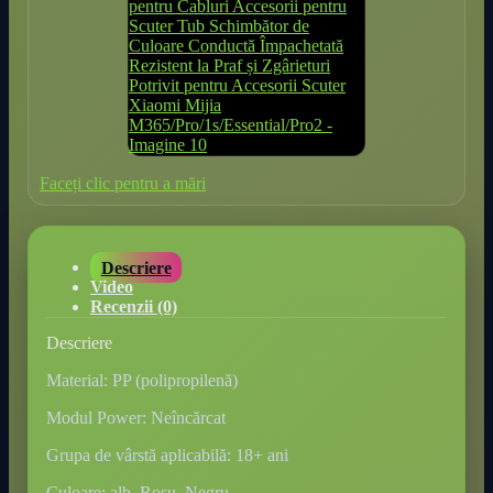
Faceți clic pentru a mări
Descriere
Video
Recenzii (0)
Descriere
Material: PP (polipropilenă)
Modul Power: Neîncărcat
Grupa de vârstă aplicabilă: 18+ ani
Culoare: alb, Roșu, Negru