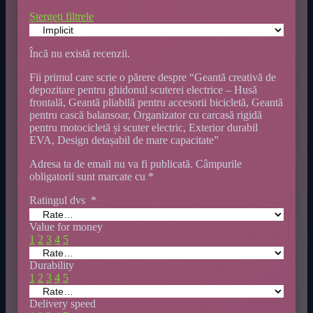
Ștergeți filtrele
Încă nu există recenzii.
Fii primul care scrie o părere despre “Geantă creativă de
depozitare pentru ghidonul scuterei electrice – Husă
frontală, Geantă pliabilă pentru accesorii bicicletă, Geantă
pentru cască balansoar, Organizator cu carcasă rigidă
pentru motocicletă și scuter electric, Exterior durabil
EVA, Design detașabil de mare capacitate”
Adresa ta de email nu va fi publicată.
Câmpurile
obligatorii sunt marcate cu
*
Ratingul dvs
*
Value for money
1
2
3
4
5
Durability
1
2
3
4
5
Delivery speed