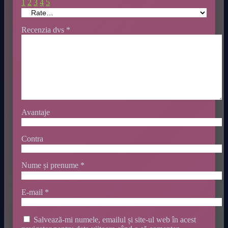
1
2
3
4
5
Recenzia dvs
*
Avantaje
Contra
Nume și prenume
*
E-mail
*
Salvează-mi numele, emailul și site-ul web în acest