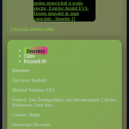
Faceți clic pentru a mări
Descriere
Video
Recenzii (0)
Descriere
Tip curea: Reglabil
Material Tesatura: EVA
Festival: Ziua Îndrăgostiților, ziua Recunoștinței, Crăciun,
Halloween, Anul Nou
Culoare: Negru
Observații: Nici unul