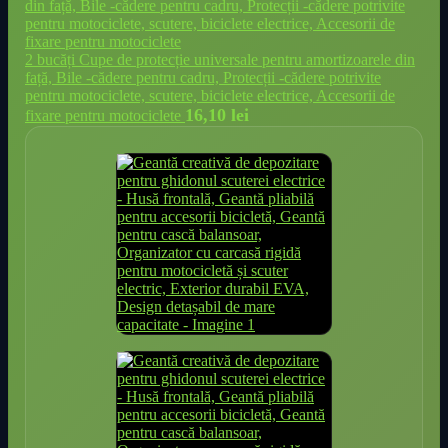
2 bucăți Cupe de protecție universale pentru amortizoarele din
față, Bile -cădere pentru cadru, Protecții -cădere potrivite
pentru motociclete, scutere, biciclete electrice, Accesorii de
16,10
lei
fixare pentru motociclete