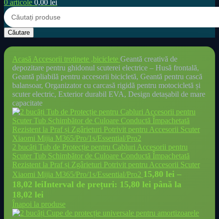
0
articole
0,00
lei
Căutare
Acasă
Accesorii trotinete ,biciclete
Geantă creativă de
depozitare pentru ghidonul scuterei electrice – Husă frontală,
Geantă pliabilă pentru accesorii bicicletă, Geantă pentru cască
balansoar, Organizator cu carcasă rigidă pentru motocicletă și
scuter electric, Exterior durabil EVA, Design detașabil de mare
capacitate
2 bucăți Tub de Protecție pentru Cabluri Accesorii pentru
Scuter Tub Schimbător de Culoare Conductă Împachetată
Rezistent la Praf și Zgârieturi Potrivit pentru Accesorii Scuter
15,80
lei
–
Xiaomi Mijia M365/Pro/1s/Essential/Pro2
18,02
lei
Interval de prețuri: 15,80 lei până la
18,02 lei
Înapoi la produse