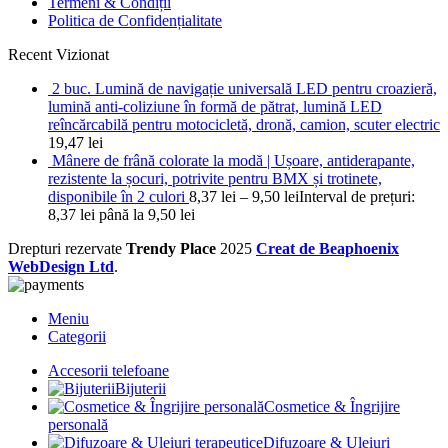
Termeni & Condiții
Politica de Confidențialitate
Recent Vizionat
2 buc. Lumină de navigație universală LED pentru croazieră,
lumină anti-coliziune în formă de pătrat, lumină LED
reîncărcabilă pentru motocicletă, dronă, camion, scuter electric
19,47
lei
Mânere de frână colorate la modă | Ușoare, antiderapante,
rezistente la șocuri, potrivite pentru BMX și trotinete,
disponibile în 2 culori
8,37
lei
–
9,50
lei
Interval de prețuri:
8,37 lei până la 9,50 lei
Drepturi rezervate
Trendy Place
2025
Creat de Beaphoenix
WebDesign Ltd
.
Meniu
Categorii
Accesorii telefoane
Bijuterii
Cosmetice & Îngrijire
personală
Difuzoare & Uleiuri