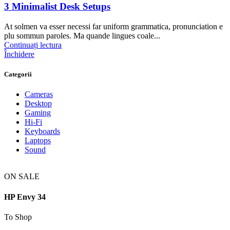
3 Minimalist Desk Setups
At solmen va esser necessi far uniform grammatica, pronunciation e
plu sommun paroles. Ma quande lingues coale...
Continuați lectura
Închidere
Categorii
Cameras
Desktop
Gaming
Hi-Fi
Keyboards
Laptops
Sound
ON SALE
HP Envy 34
To Shop