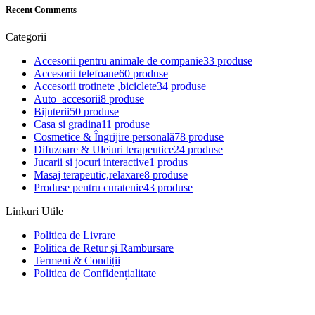
Recent Comments
Categorii
Accesorii pentru animale de companie
33 produse
Accesorii telefoane
60 produse
Accesorii trotinete ,biciclete
34 produse
Auto_accesorii
8 produse
Bijuterii
50 produse
Casa si gradina
11 produse
Cosmetice & Îngrijire personală
78 produse
Difuzoare & Uleiuri terapeutice
24 produse
Jucarii si jocuri interactive
1 produs
Masaj terapeutic,relaxare
8 produse
Produse pentru curatenie
43 produse
Linkuri Utile
Politica de Livrare
Politica de Retur și Rambursare
Termeni & Condiții
Politica de Confidențialitate