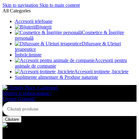
Skip to navigation
Skip to main content
All Categories
Accesorii telefoane
Bijuterii
Cosmetice & Îngrijire
personală
Difuzoare & Uleiuri
terapeutice
Îmbrăcăminte
Accesorii pentru
animale de companie
Accesorii trotinete ,biciclete
Suplimente alimentare & Produse naturiste
Căutare